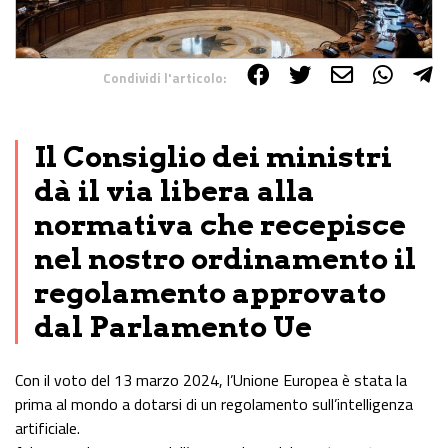
Condividi l'articolo:
Share on Facebook
Share on Twitter
Share on E-Mail
Share on WhatsApp
Share on Telegram
Il Consiglio dei ministri
dà il via libera alla
normativa che recepisce
nel nostro ordinamento il
regolamento approvato
dal Parlamento Ue
Con il voto del 13 marzo 2024, l’Unione Europea è stata la
prima al mondo a dotarsi di un regolamento sull’intelligenza
artificiale.