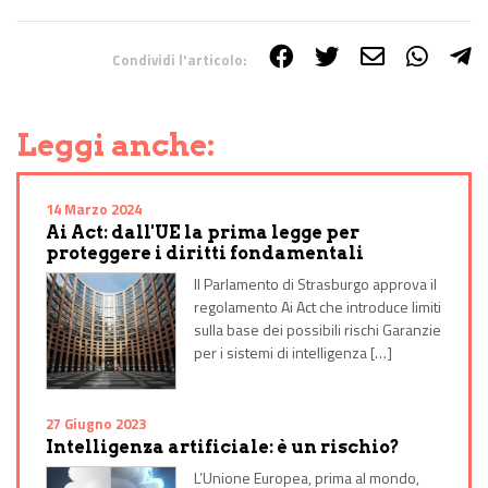
Condividi l'articolo:
Share on Facebook
Share on Twitter
Share on E-Mail
Share on WhatsApp
Share on Telegram
Leggi anche:
14 Marzo 2024
Ai Act: dall'UE la prima legge per
proteggere i diritti fondamentali
Il Parlamento di Strasburgo approva il
regolamento Ai Act che introduce limiti
sulla base dei possibili rischi Garanzie
per i sistemi di intelligenza […]
27 Giugno 2023
Intelligenza artificiale: è un rischio?
L’Unione Europea, prima al mondo,