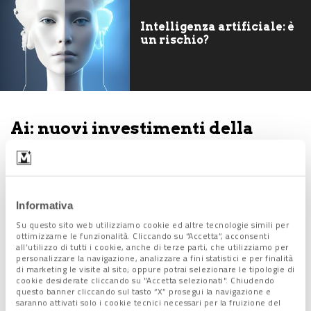
Intelligenza artificiale: è
un rischio?
Ai: nuovi investimenti della
Commissione Ue
Nelle ultime ore, sul tema dell’intelligenza artificiale si è
mossa intanto anche la
Commissione Europea
, che ha
Informativa
pubblicato inviti a presentare, entro il
18 settembre 2024,
Su questo sito web utilizziamo cookie ed altre tecnologie simili per
proposte nell’ambito del programma di lavoro digitale,
ottimizzarne le funzionalità. Cliccando su “Accetta”, acconsenti
all’utilizzo di tutti i cookie, anche di terze parti, che utilizziamo per
industriale e spaziale 2023-2024 di Orizzonte Europa
per
personalizzare la navigazione, analizzare a fini statistici e per finalità
la ricerca e l’innovazione nel campo dell’Ai e delle tecnologie
di marketing le visite al sito; oppure potrai selezionare le tipologie di
cookie desiderate cliccando su "Accetta selezionati". Chiudendo
quantistiche.
questo banner cliccando sul tasto “X” prosegui la navigazione e
saranno attivati solo i cookie tecnici necessari per la fruizione del