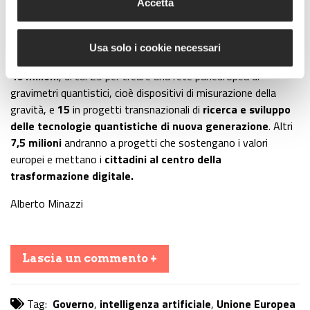
Accetta
“solidi e trasparenti
”.
“Per stimolare la
ricerca nelle tecnologie quantistiche
Usa solo i cookie necessari
avanzate
e leader a livello mondiale”, saranno quindi investiti
40 milioni
, di cui 25 per creare una rete paneuropea di
gravimetri quantistici, cioè dispositivi di misurazione della
gravità, e
15
in progetti transnazionali di
ricerca e sviluppo
delle tecnologie quantistiche di nuova generazione
. Altri
7,5 milioni
andranno a progetti che sostengano i valori
europei e mettano i
cittadini al centro della
trasformazione digitale.
Alberto Minazzi
Lascia un commento +
Tag:
Governo
,
intelligenza artificiale
,
Unione Europea