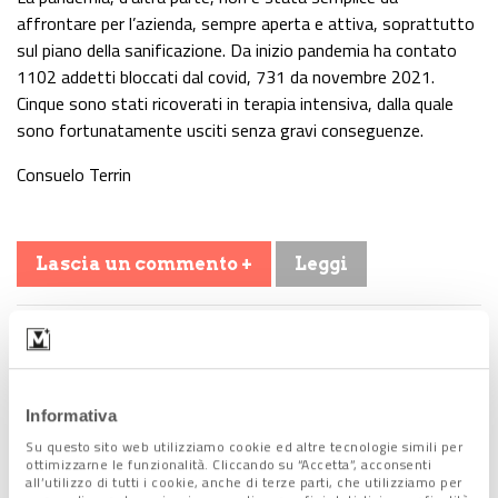
affrontare per l’azienda, sempre aperta e attiva, soprattutto
sul piano della sanificazione. Da inizio pandemia ha contato
1102 addetti bloccati dal covid, 731 da novembre 2021.
Cinque sono stati ricoverati in terapia intensiva, dalla quale
sono fortunatamente usciti senza gravi conseguenze.
Consuelo Terrin
Lascia un commento +
Leggi
Tag:
festa della donna
,
Veritas
Condividi l'articolo:
Informativa
Share on Facebook
Share on Twitter
Share on E-Mail
Share on WhatsApp
Share on Telegram
Su questo sito web utilizziamo cookie ed altre tecnologie simili per
ottimizzarne le funzionalità. Cliccando su “Accetta”, acconsenti
all’utilizzo di tutti i cookie, anche di terze parti, che utilizziamo per
Leggi anche: