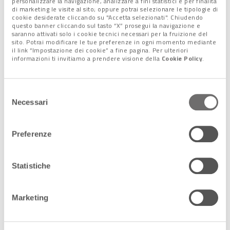
personalizzare la navigazione, analizzare a fini statistici e per finalità
di marketing le visite al sito; oppure potrai selezionare le tipologie di
cookie desiderate cliccando su "Accetta selezionati". Chiudendo
questo banner cliccando sul tasto “X” prosegui la navigazione e
8 Aprile 2019
saranno attivati solo i cookie tecnici necessari per la fruizione del
Discriminati sul lavoro? Non
sito. Potrai modificare le tue preferenze in ogni momento mediante
abbattetevi: c'è la consigliera di parità
il link “Impostazione dei cookie” a fine pagina. Per ulteriori
informazioni ti invitiamo a prendere visione della
Cookie Policy
.
Il dato è nazionale, ma rivela una
buona notizia anche per il nostro
territorio. Sono in generale aumento i
Selezione
casi di discriminazione sul lavoro
Necessari
del
risolt […]
consenso
22 Ottobre 2021
Preferenze
E' Simonetta Cheli la nuova Direttrice dei
Programmi di Osservazione della Terra
dell'Esa
Statistiche
Dal 1 gennaio 2022 a guidare i
Programmi di osservazione della
Terra sarà una donna: Simonetta
Marketing
Cheli. E’ la prima a essere stata
nominata per quest […]