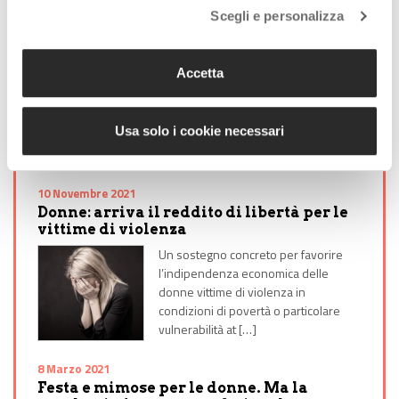
Scegli e personalizza
26 Novembre 2021
Elisabetta Franchi è l’imprenditore EY
dell’anno
Accetta
Per il proprio coraggio, la propria
tenacia e il costante impegno per un
brand all’insegna della qualità,
Usa solo i cookie necessari
artigianalità e di fama internazionale.
[…]
10 Novembre 2021
Donne: arriva il reddito di libertà per le
vittime di violenza
Un sostegno concreto per favorire
l’indipendenza economica delle
donne vittime di violenza in
condizioni di povertà o particolare
vulnerabilità at […]
8 Marzo 2021
Festa e mimose per le donne. Ma la