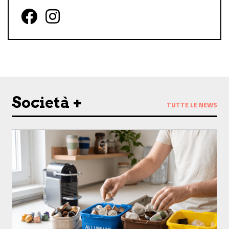
Follow us on Facebook
Follow us on Instagram
Società +
TUTTE LE NEWS