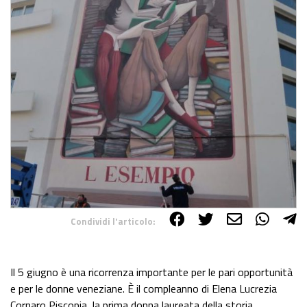
Condividi l'articolo:
Share on Facebook
Share on Twitter
Share on E-Mail
Share on WhatsApp
Share on Telegram
Il 5 giugno è una ricorrenza importante per le pari opportunità
e per le donne veneziane. È il compleanno di Elena Lucrezia
Cornaro Piscopia, la prima donna laureata della storia.