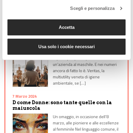
Share on Facebook
Share on Twitter
Share on E-Mail
Share on WhatsApp
Share on Telegram
Scegli e personalizza
Leggi anche:
Accetta
8 Marzo 2022
Donne in azienda: in Veritas crescono e
Usa solo i cookie necessari
raggiungono ruoli apicali
E’ percepita per lo più come
un’azienda al maschile. E nei numeri
ancora di fatto lo è. Veritas, la
multiutility veneta di igiene
ambientale, se […]
7 Marzo 2024
D come Donne: sono tante quelle con la
maiuscola
Un omaggio, in occasione dell’8
marzo, alle pioniere e alle eccellenze
al femminile Nel linguaggio comune, il