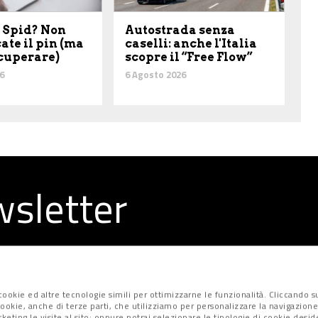
 Spid? Non
Autostrada senza
ate il pin (ma
caselli: anche l'Italia
ecuperare)
scopre il “Free Flow”
6
6 Agosto 2026
ewsletter
la redazione
ookie ed altre tecnologie simili per ottimizzarne le funzionalità. Cliccando su
i cookie, anche di terze parti, che utilizziamo per personalizzare la navigazione
marketing le visite al sito; oppure potrai selezionare le tipologie di cookie desi