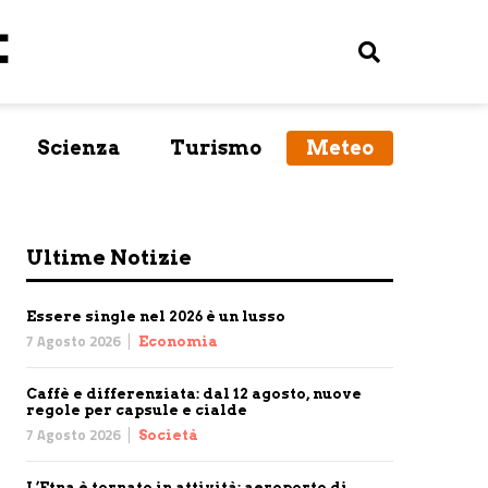
Scienza
Turismo
Meteo
Ultime Notizie
Essere single nel 2026 è un lusso
7 Agosto 2026
Economia
Caffè e differenziata: dal 12 agosto, nuove
regole per capsule e cialde
7 Agosto 2026
Società
L’Etna è tornato in attività: aeroporto di