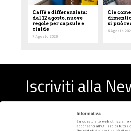
Caffè e differenziata:
Cie come
dal 12 agosto, nuove
dimentic
regole per capsule e
si può r
cialde
6 Agosto 202
7 Agosto 2026
Iscriviti alla N
Ricevi ogni settimana i migliori articoli selezionati dal
Informativa
Su questo sito web utilizziamo c
acconsenti all’utilizzo di tutti 
fini statistici e per finalità di 