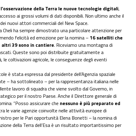
 l’osservazione della Terra le nuove tecnologie digitali
,
’accesso ai grossi volumi di dati disponibili. Non ultimo anche il
le dei nuovi attori commerciali del New Space.
pea Cheli ha sempre dimostrato una particolare attenzione per
rimendo felicità ed emozione per la nomina –
16 satelliti che
altri 39 sono in cantiere
. Riceviamo una montagna di
rascati. Queste sono poi distribuite gratuitamente a
ttà, le coltivazioni agricole, le conseguenze degli eventi
tole è stata espressa dal presidente dell’Agenzia spaziale
ante – ha sottolineato – per la rappresentanza italiana nelle
ellente lavoro di squadra che viene svolto dal Governo, in
trategico per il nostro Paese. Anche il Direttore generale di
omina: “Posso assicurare che
nessuno è più preparato ed
ra le varie agenzie coinvolte nelle attività europee di
nistro per le Pari opportunità Elena Bonetti – la nomina di
ione della Terra dell’Esa è un risultato importantissimo per