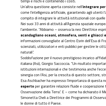
tempi e rischi e contenendo i costi.
Un’altra questione aperta consiste nell’
integrare per
come l’intelligenza artificiale, garantendo agli utenti l
compito di integrare le attività istituzionali con quel
Nei suoi 33 anni di attività all’Agenzia spaziale euro
l’ambiente. “Abbiamo – osserva la neo Direttrice esp
scandagliano oceani, atmosfera, venti e ghiacci e 
informazioni convogliate al Centro Esrin dell’Esa di F
scienziati, utilizzatori e enti pubblici per gestire le ci
naturali”.
Soddisfazione per il nuovo prestigioso incarico affida
italiana (Asi), Giorgio Saccoccia. “Un risultato import
istituzioni internazionali e che testimonia anche l’ecc
sinergia con l’Asi, per la crescita di questo settore, s
Esa Aschbacher ha espresso l’importanza di questa n
esperto
per garantire relazioni fluide e cooperazione t
Osservazione della Terra”. E – come ha dichiarato il Mi
Simonetta Cheli a Direttrice dei Programmi di Osservaz
le donne di tutto il Paese.