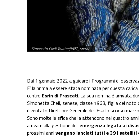
Simonetta Cheli Twitter@ASI_spazio
Share on Facebook
Share on Twitter
Share on E-Mail
Share on WhatsApp
Share on Telegram
Dal 1 gennaio 2022 a guidare i Programmi di osservaz
E’ la prima a essere stata nominata per questa carica a
centro
Esrin di Frascati
. La sua nomina è arrivata dur
Simonetta Cheli, senese, classe 1963, figlia del noto 
diventato Direttore Generale dell’Esa lo scorso marzo
Sono molte le sfide che la attendono nei quattro ann
arrivare alla gestione dell’
emergenza legata ai disast
prossimi anni
vengano lanciati tutti e 39 i satelliti 