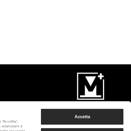
Iscriviti
Accetta
 “Accetta”,
, analizzare a
derate cliccando