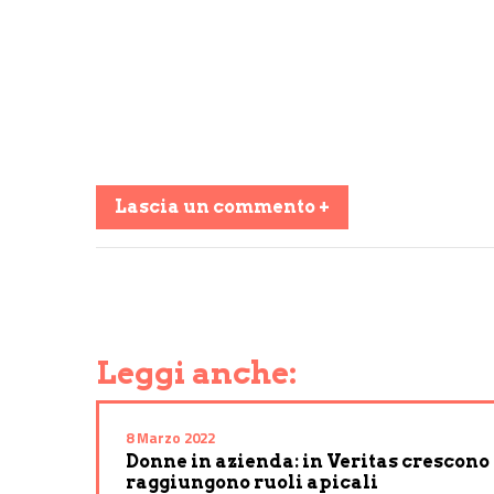
Lascia un commento +
Share on Facebook
Share on Twitter
Share on E-Mail
Share on WhatsApp
Share on Telegram
Leggi anche:
8 Marzo 2022
Donne in azienda: in Veritas crescono
raggiungono ruoli apicali