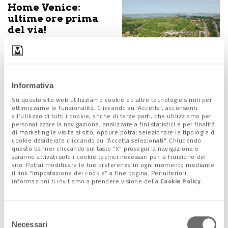
Home Venice:
ultime ore prima
del via!
11 Luglio 2019
Giocare tra i
Informativa
campi della città
Su questo sito web utilizziamo cookie ed altre tecnologie simili per
storica e i parchi
ottimizzarne le funzionalità. Cliccando su “Accetta”, acconsenti
nel comune di
all’utilizzo di tutti i cookie, anche di terze parti, che utilizziamo per
Venezia
personalizzare la navigazione, analizzare a fini statistici e per finalità
di marketing le visite al sito; oppure potrai selezionare le tipologie di
11 Luglio 2019
cookie desiderate cliccando su "Accetta selezionati". Chiudendo
questo banner cliccando sul tasto “X” prosegui la navigazione e
saranno attivati solo i cookie tecnici necessari per la fruizione del
Ex Casinò: Lido
sito. Potrai modificare le tue preferenze in ogni momento mediante
verso un “nuovo
il link “Impostazione dei cookie” a fine pagina. Per ulteriori
informazioni ti invitiamo a prendere visione della
Cookie Policy
.
Palazzo del
Cinema"
10 Luglio 2019
Selezione
Necessari
del