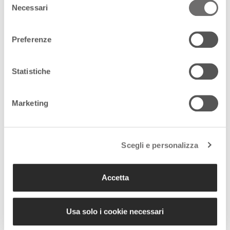
Necessari
del
consenso
E se domani ...
Preferenze
18 Agosto 2017
Statistiche
All’inizio furono
Marketing
Costantino e
Pietro
18 Agosto 2017
Scegli e personalizza
L’informazione
Accetta
orogranata vola
sul web
18 Agosto 2017
Usa solo i cookie necessari