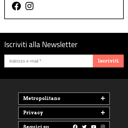
Follow us on Facebook
Follow us on Instagram
Iscriviti alla Newsletter
Iscriviti
Metropolitano
Privacy
Seguici su