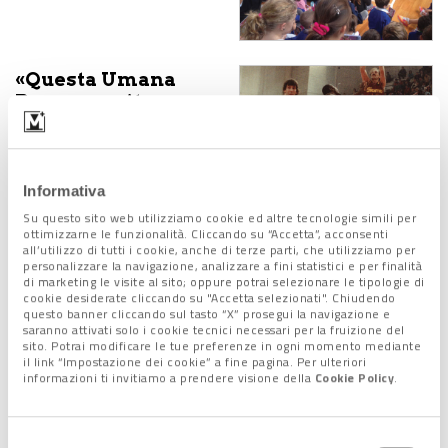
«Questa Umana
Reyer merita
l’Eurolega»
18 Agosto 2017
Informativa
Su questo sito web utilizziamo cookie ed altre tecnologie simili per
Reyerini… fin da
ottimizzarne le funzionalità. Cliccando su “Accetta”, acconsenti
baby
all’utilizzo di tutti i cookie, anche di terze parti, che utilizziamo per
personalizzare la navigazione, analizzare a fini statistici e per finalità
18 Agosto 2017
di marketing le visite al sito; oppure potrai selezionare le tipologie di
cookie desiderate cliccando su "Accetta selezionati". Chiudendo
questo banner cliccando sul tasto “X” prosegui la navigazione e
saranno attivati solo i cookie tecnici necessari per la fruizione del
sito. Potrai modificare le tue preferenze in ogni momento mediante
Il basket si impara
il link “Impostazione dei cookie” a fine pagina. Per ulteriori
informazioni ti invitiamo a prendere visione della
Cookie Policy
.
a… School Cup
18 Agosto 2017
Selezione