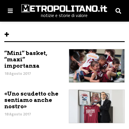
notizie e storie di valore
+
“Mini” basket,
“maxi”
importanza
18 Agosto 2017
«Uno scudetto che
sentiamo anche
nostro»
18 Agosto 2017