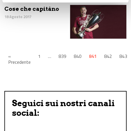
Cose che capitàno
18 Agosto 2017
«
1
…
839
840
841
842
843
Precedente
Seguici sui nostri canali
social: