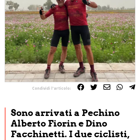
Condividi l'articolo:
Share on Facebook
Share on Twitter
Share on E-Mail
Share on WhatsApp
Share on Telegram
Sono arrivati a Pechino
Alberto Fiorin e Dino
Facchinetti. I due ciclisti,