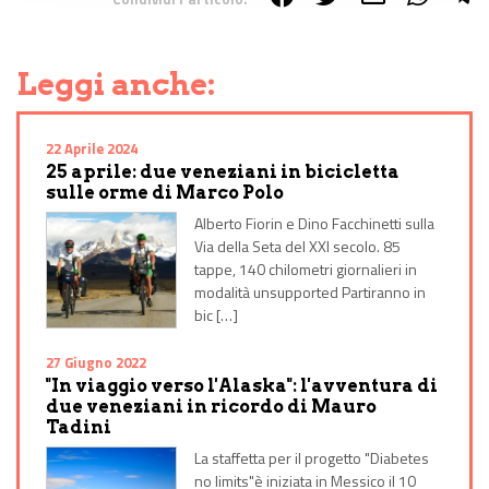
Share on Facebook
Share on Twitter
Share on E-Mail
Share on WhatsApp
Share on Telegram
Leggi anche:
22 Aprile 2024
25 aprile: due veneziani in bicicletta
sulle orme di Marco Polo
Alberto Fiorin e Dino Facchinetti sulla
Via della Seta del XXI secolo. 85
tappe, 140 chilometri giornalieri in
modalità unsupported Partiranno in
bic […]
27 Giugno 2022
"In viaggio verso l'Alaska": l'avventura di
due veneziani in ricordo di Mauro
Tadini
La staffetta per il progetto "Diabetes
no limits"è iniziata in Messico il 10