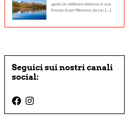
aprile Un rettilineo immerso in una
foresta di pini fittissima, da cui i […]
Seguici sui nostri canali
social:
Follow us on Facebook
Follow us on Instagram