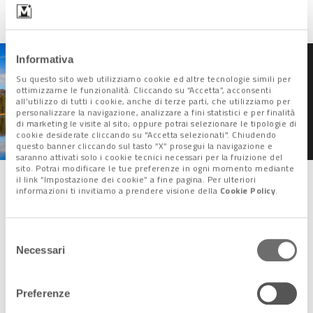
Informativa
Su questo sito web utilizziamo cookie ed altre tecnologie simili per
"In viaggio verso l'Alaska":
ottimizzarne le funzionalità. Cliccando su “Accetta”, acconsenti
l'avventura di due
all’utilizzo di tutti i cookie, anche di terze parti, che utilizziamo per
veneziani in ricordo di
personalizzare la navigazione, analizzare a fini statistici e per finalità
Mauro Tadini
di marketing le visite al sito; oppure potrai selezionare le tipologie di
cookie desiderate cliccando su "Accetta selezionati". Chiudendo
questo banner cliccando sul tasto “X” prosegui la navigazione e
saranno attivati solo i cookie tecnici necessari per la fruizione del
sito. Potrai modificare le tue preferenze in ogni momento mediante
il link “Impostazione dei cookie” a fine pagina. Per ulteriori
informazioni ti invitiamo a prendere visione della
Cookie Policy
.
Una sfida sportiva e culturale
“Marco Polo a pedali”, come i due veneziani hanno chiamato la
Selezione
loro spedizione, è stata una
sfida sportiva e insieme
Necessari
del
culturale
. Il loro viaggio è maturato con l’obiettivo di
consenso
ripercorrere le orme del celebre esploratore veneziano
Preferenze
per “conoscere l’altro e raccontarlo”, per “
ribadire la