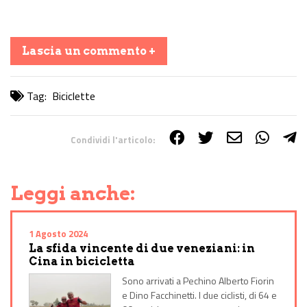
Lascia un commento +
Tag:
Biciclette
Condividi l'articolo:
Share on Facebook
Share on Twitter
Share on E-Mail
Share on WhatsApp
Share on Telegram
Leggi anche:
1 Agosto 2024
La sfida vincente di due veneziani: in
Cina in bicicletta
Sono arrivati a Pechino Alberto Fiorin
e Dino Facchinetti. I due ciclisti, di 64 e