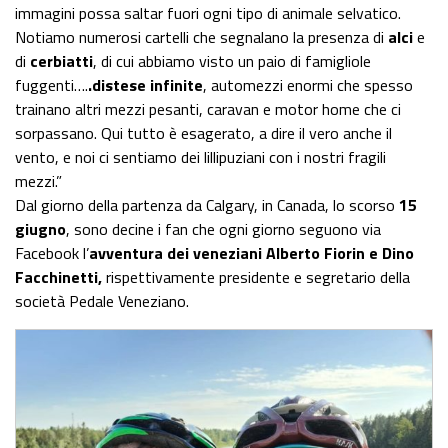
immagini possa saltar fuori ogni tipo di animale selvatico.
Notiamo numerosi cartelli che segnalano la presenza di
alci
e
di
cerbiatti
, di cui abbiamo visto un paio di famigliole
fuggenti….
.distese infinite
, automezzi enormi che spesso
trainano altri mezzi pesanti, caravan e motor home che ci
sorpassano. Qui tutto è esagerato, a dire il vero anche il
vento, e noi ci sentiamo dei lillipuziani con i nostri fragili
mezzi.”
Dal giorno della partenza da Calgary, in Canada, lo scorso
15
giugno
, sono decine i fan che ogni giorno seguono via
Facebook l’
avventura dei veneziani Alberto Fiorin e Dino
Facchinetti,
rispettivamente presidente e segretario della
società Pedale Veneziano.