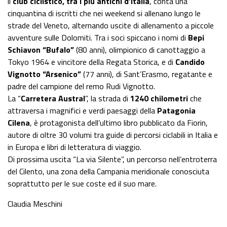
ll
club ciclistico, tra i più antichi d’Italia
, conta una
cinquantina di iscritti che nei weekend si allenano lungo le
strade del Veneto, alternando uscite di allenamento a piccole
avventure sulle Dolomiti. Tra i soci spiccano i nomi di
Bepi
Schiavon “Bufalo”
(80 anni), olimpionico di canottaggio a
Tokyo 1964 e vincitore della Regata Storica, e di
Candido
Vignotto “Arsenico”
(77 anni), di Sant’Erasmo, regatante e
padre del campione del remo Rudi Vignotto.
La “
Carretera Austral
”, la strada di
1240 chilometri
che
attraversa i magnifici e verdi paesaggi della
Patagonia
Cilena
, è protagonista dell’ultimo libro pubblicato da Fiorin,
autore di oltre 30 volumi tra guide di percorsi ciclabili in Italia e
in Europa e libri di letteratura di viaggio.
Di prossima uscita “La via Silente”, un percorso nell’entroterra
del Cilento, una zona della Campania meridionale conosciuta
soprattutto per le sue coste ed il suo mare.
Claudia Meschini