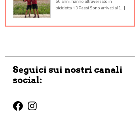
66 anni, hanno attraversato in
bicicletta 13 Paesi Sono arrivati al […]
Seguici sui nostri canali
social:
Follow us on Facebook
Follow us on Instagram