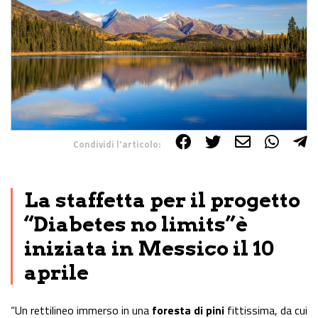
Condividi l'articolo:
Share on Facebook
Share on Twitter
Share on E-Mail
Share on WhatsApp
Share on Telegram
La staffetta per il progetto
“Diabetes no limits”è
iniziata in Messico il 10
aprile
“Un rettilineo immerso in una
foresta di pini
fittissima, da cui