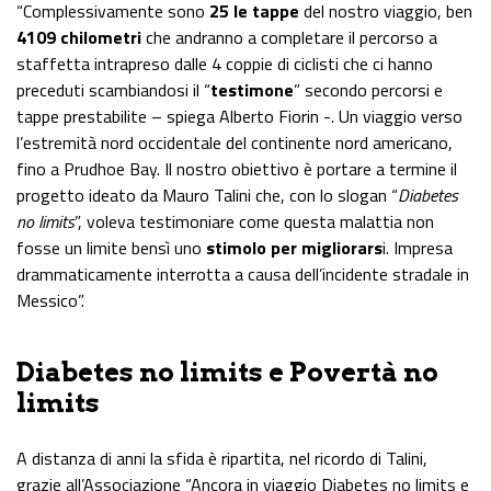
“Complessivamente sono
25 le tappe
del nostro viaggio, ben
4109 chilometri
che andranno a completare il percorso a
staffetta intrapreso dalle 4 coppie di ciclisti che ci hanno
preceduti scambiandosi il “
testimone
” secondo percorsi e
tappe prestabilite – spiega Alberto Fiorin -. Un viaggio verso
l’estremità nord occidentale del continente nord americano,
fino a Prudhoe Bay. Il nostro obiettivo è portare a termine il
progetto ideato da Mauro Talini che, con lo slogan “
Diabetes
no limits
”, voleva testimoniare come questa malattia non
fosse un limite bensì uno
stimolo per migliorars
i. Impresa
drammaticamente interrotta a causa dell’incidente stradale in
Messico”.
Diabetes no limits e Povertà no
limits
A distanza di anni la sfida è ripartita, nel ricordo di Talini,
grazie all’Associazione “Ancora in viaggio Diabetes no limits e