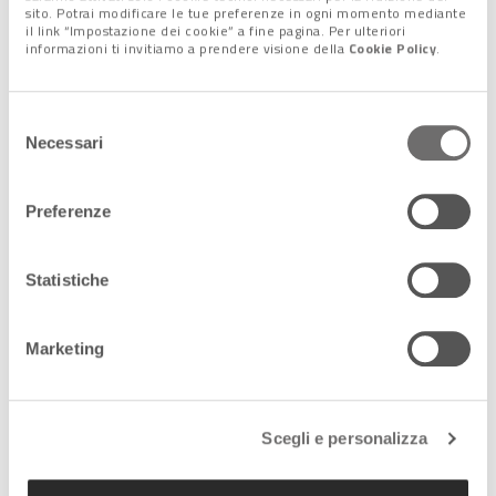
dove ci propongono una zuppa della casa. Bollente e squisita,
sito. Potrai modificare le tue preferenze in ogni momento mediante
il link “Impostazione dei cookie” a fine pagina. Per ulteriori
veramente quello di cui avevamo bisogno. Clima cordiale,
informazioni ti invitiamo a prendere visione della
Cookie Policy
.
casalingo, con famiglie che mangiano il pasto domenicale, ci
sentiamo a nostro agio. Poi si avvicina la padrona, Joanne, ci
chiede dove stiamo andando, noi le
spieghiamo il progetto
,
Selezione
le parliamo di Mauro, del diabete, dei nostri messaggi. Lei
Necessari
del
vuole farsi assolutamente una foto con noi, ci abbraccia e… ci
consenso
offre il pranzo”.
Preferenze
Statistiche
Marketing
Scegli e personalizza