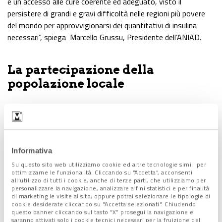
è un accesso alle cure coerente ed adeguato, visto il
persistere di grandi e gravi difficoltà nelle regioni più povere
del mondo per approvvigionarsi dei quantitativi di insulina
necessari”, spiega Marcello Grussu, Presidente dell’ANIAD.
La partecipazione della
popolazione locale
E durante le prime tappe del loro
percorso, che si
concluderà il 12 luglio
, Fiorin e Facchinetti hanno già avuto
modo di
interagire con la popolazione locale
, come
racconta Fiorin nella sua cronaca quotidiana via social: “ci è
Informativa
apparso improvvisamente un piccolo store, collegato a una
Su questo sito web utilizziamo cookie ed altre tecnologie simili per
pompa di benzina, dove entriamo per comprare due bibite. La
ottimizzarne le funzionalità. Cliccando su “Accetta”, acconsenti
padrona ci vede, guarda le nostre maglie e
vuole
all’utilizzo di tutti i cookie, anche di terze parti, che utilizziamo per
personalizzare la navigazione, analizzare a fini statistici e per finalità
informazioni
: in poche parole, commossa dal progetto, ci
di marketing le visite al sito; oppure potrai selezionare le tipologie di
offre le bibite. Piccoli grandi gesti che ci accomunano”, oppure
cookie desiderate cliccando su "Accetta selezionati". Chiudendo
questo banner cliccando sul tasto “X” prosegui la navigazione e
“per la prima volta troviamo un locale a gestione familiare
saranno attivati solo i cookie tecnici necessari per la fruizione del