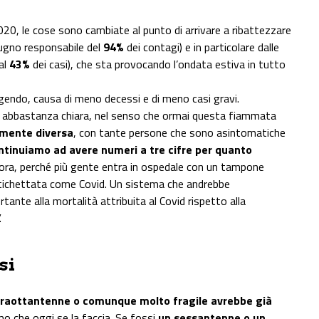
2020, le cose sono cambiate al punto di arrivare a ribattezzare
iugno responsabile del
94%
dei contagi) e in particolare dalle
al
43%
dei casi), che sta provocando l’ondata estiva in tutto
gendo, causa di meno decessi e di meno casi gravi.
 abbastanza chiara, nel senso che ormai questa fiammata
amente diversa
, con tante persone che sono asintomatiche
tinuiamo ad avere numeri a tre cifre per quanto
ora, perché più gente entra in ospedale con un tampone
tichettata come Covid. Un sistema che andrebbe
nte alla mortalità attribuita al Covid rispetto alla
.
si
raottantenne o comunque molto fragile avrebbe già
o che oggi se la faccia. Se fossi
un sessantenne o un