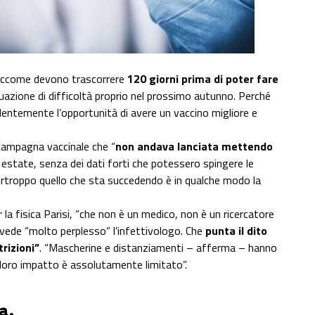
siccome devono trascorrere
120 giorni prima di poter fare
situazione di difficoltà proprio nel prossimo autunno. Perché
identemente l’opportunità di avere un vaccino migliore e
 campagna vaccinale che “
non andava lanciata mettendo
 estate, senza dei dati forti che potessero spingere le
urtroppo quello che sta succedendo è in qualche modo la
la fisica Parisi, “che non è un medico, non è un ricercatore
, vede “molto perplesso” l’infettivologo. Che
punta il dito
trizioni”
. “Mascherine e distanziamenti – afferma – hanno
 loro impatto è assolutamente limitato”.
a.