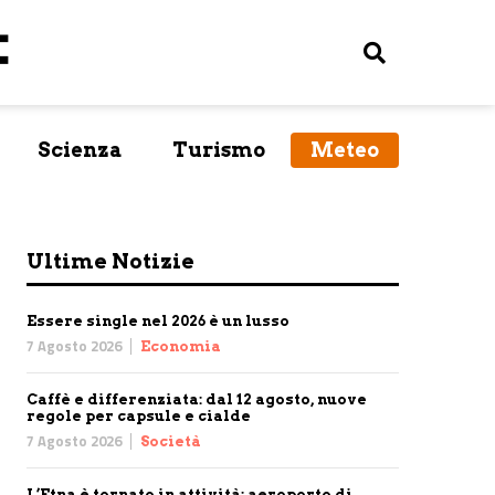
Scienza
Turismo
Meteo
Ultime Notizie
Essere single nel 2026 è un lusso
7 Agosto 2026
Economia
Caffè e differenziata: dal 12 agosto, nuove
regole per capsule e cialde
7 Agosto 2026
Società
L’Etna è tornato in attività: aeroporto di