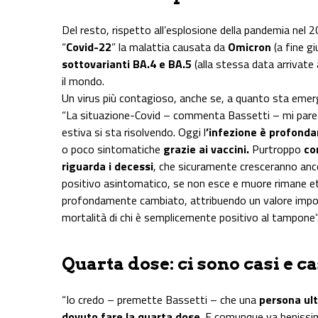
Del resto, rispetto all’esplosione della pandemia nel 
“
Covid-22
” la malattia causata da
Omicron
(a fine g
sottovarianti BA.4 e BA.5
(alla stessa data arrivate 
il mondo.
Un virus più contagioso, anche se, a quanto sta emer
“La situazione-Covid – commenta Bassetti – mi pare
estiva si sta risolvendo. Oggi l
’infezione è profond
o poco sintomatiche
grazie ai vaccini.
Purtroppo
con
riguarda i decessi
, che sicuramente cresceranno anc
positivo asintomatico, se non esce e muore rimane e
profondamente cambiato, attribuendo un valore importa
mortalità di chi è semplicemente positivo al tampone”
Quarta dose: ci sono casi e ca
“Io credo – premette Bassetti – che una
persona ult
dovuto fare la quarta dose
. E comunque va benissim