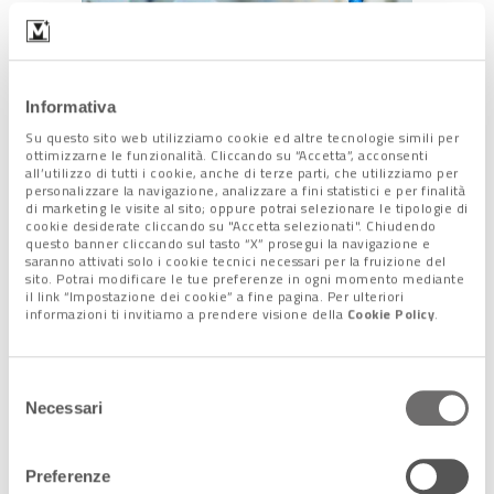
Informativa
Su questo sito web utilizziamo cookie ed altre tecnologie simili per
ottimizzarne le funzionalità. Cliccando su “Accetta”, acconsenti
Particolare attenzione va riservata ai
servizi igienici
e a
all’utilizzo di tutti i cookie, anche di terze parti, che utilizziamo per
biancheria
e
lenzuola
, che “devono essere
lavate a cicli di
personalizzare la navigazione, analizzare a fini statistici e per finalità
di marketing le visite al sito; oppure potrai selezionare le tipologie di
60°C
“.
cookie desiderate cliccando su "Accetta selezionati". Chiudendo
Le
garze e gli altri materiali
che possono contenere liquidi
questo banner cliccando sul tasto “X” prosegui la navigazione e
saranno attivati solo i cookie tecnici necessari per la fruizione del
organici o croste invece “devono essere preferibilmente
sito. Potrai modificare le tue preferenze in ogni momento mediante
gestiti in una struttura sanitaria come
rifiuti speciali
“.
il link “Impostazione dei cookie” a fine pagina. Per ulteriori
informazioni ti invitiamo a prendere visione della
Cookie Policy
.
Cure e vaccini
Selezione
Necessari
del
La circolare si addentra anche nel tema delle cure. E precisa
consenso
che “l’adozione di
contromisure di tipo medico
farmacologico, inclusi specifici antivirali può essere
Preferenze