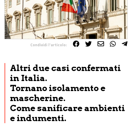
Condividi l'articolo:
Share on Facebook
Share on Twitter
Share on E-Mail
Share on WhatsApp
Share on Telegram
Altri due casi confermati
in Italia.
Tornano isolamento e
mascherine.
Come sanificare ambienti
e indumenti.