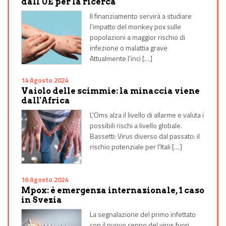
dall'UE per la ricerca
Il finanziamento servirà a studiare
l’impatto del monkey pox sulle
popolazioni a maggior rischio di
infezione o malattia grave
Attualmente l’inci […]
14 Agosto 2024
Vaiolo delle scimmie: la minaccia viene
dall'Africa
L'Oms alza il livello di allarme e valuta i
possibili rischi a livello globale.
Bassetti: Virus diverso dal passato: il
rischio potenziale per l'Itali […]
16 Agosto 2024
Mpox: è emergenza internazionale, 1 caso
in Svezia
La segnalazione del primo infettato
con il nuovo ceppo del virus fuori