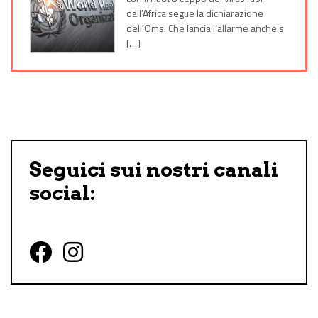
dall’Africa segue la dichiarazione
dell’Oms. Che lancia l’allarme anche s
[…]
Seguici sui nostri canali
social:
Follow us on Facebook
Follow us on Instagram