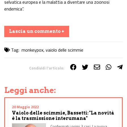
selvatica europea e la malattia a diventare una zoonosi
endemica”.
Lascia un commento +
Tag:
monkeypox
,
vaiolo delle scimmie
Condividi l'articolo:
Share on Facebook
Share on Twitter
Share on E-Mail
Share on WhatsApp
Share on Telegram
Leggi anche:
20 Maggio 2022
Vaiolo delle scimmie, Bassetti: "La novità
è la trasmissione interumana"
Confermati i primi 3 casi. La nuova