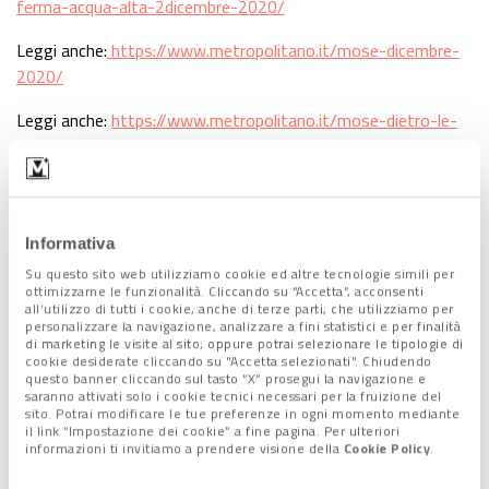
ferma-acqua-alta-2dicembre-2020/
Leggi anche:
https://www.metropolitano.it/mose-dicembre-
2020/
Leggi anche:
https://www.metropolitano.it/mose-dietro-le-
quinte-come-funziona/
Leggi anche:
https://www.metropolitano.it/mose-convegno-
ingegneri/
Informativa
Leggi anche:
https://www.metropolitano.it/mose-sbloccati-
Su questo sito web utilizziamo cookie ed altre tecnologie simili per
53842-milioni/
ottimizzarne le funzionalità. Cliccando su “Accetta”, acconsenti
all’utilizzo di tutti i cookie, anche di terze parti, che utilizziamo per
personalizzare la navigazione, analizzare a fini statistici e per finalità
di marketing le visite al sito; oppure potrai selezionare le tipologie di
cookie desiderate cliccando su "Accetta selezionati". Chiudendo
Lascia un commento +
questo banner cliccando sul tasto “X” prosegui la navigazione e
saranno attivati solo i cookie tecnici necessari per la fruizione del
sito. Potrai modificare le tue preferenze in ogni momento mediante
il link “Impostazione dei cookie” a fine pagina. Per ulteriori
Tag:
Mose
informazioni ti invitiamo a prendere visione della
Cookie Policy
.