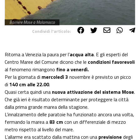
Barriere Mose a Malamocco
Condividi l'articolo:
Share on Facebook
Share on Twitter
Share on E-Mail
Share on WhatsApp
Share on Telegram
Ritorna a Venezia la paura per l’
acqua alta
. E gli esperti del
Centro Maree del Comune dicono che le
condizioni favorevoli
al fenomeno rimangono
fino a venerdì.
Per la giornata di
mercoledì 3
novembre è previsto un picco
di
140 cm alle 22.00
.
Quasi certa quindi una
nuova attivazione del sistema Mose
.
Che già ieri è risultato determinante per proteggere la città
dalla prima grande marea della stagione.
L’innalzamento delle paratoie ha funzionato ancora una volta,
fermando la marea a
83 cm
con un differenziale di mezzo
metro rispetto al livello del mare.
L’allarme era scattato dalla mattina con una
previsione
degli