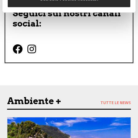
Seguici sui nostri canali
social:
Follow us on Facebook
Follow us on Instagram
Ambiente +
TUTTE LE NEWS