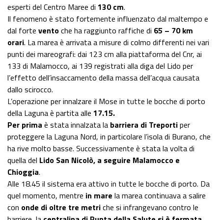
esperti del Centro Maree di
130 cm
.
Il fenomeno è stato fortemente influenzato dal maltempo e
dal forte
vento
che ha raggiunto raffiche di
65 – 70 km
orari
. La marea è arrivata a misure di colmo differenti nei vari
punti dei mareografi: dai 123 cm alla piattaforma del Cnr, ai
133 di Malamocco, ai 139 registrati alla diga del Lido per
l’effetto dell’insaccamento della massa dell’acqua causata
dallo scirocco.
L’operazione per innalzare il Mose in tutte le bocche di porto
della Laguna è partita alle
17.15.
Per prima
è stata innalzata la
barriera di Treporti
per
proteggere la Laguna Nord, in particolare l’isola di Burano, che
ha rive molto basse. Successivamente è stata la volta di
quella del
Lido San Nicolò, a seguire Malamocco e
Chioggia
.
Alle 18.45 il sistema era attivo in tutte le bocche di porto. Da
quel momento, mentre
in mare
la marea continuava a salire
con
onde di oltre tre metri
che si infrangevano contro le
barriere, la
centralina di Punta della Salute si è fermata