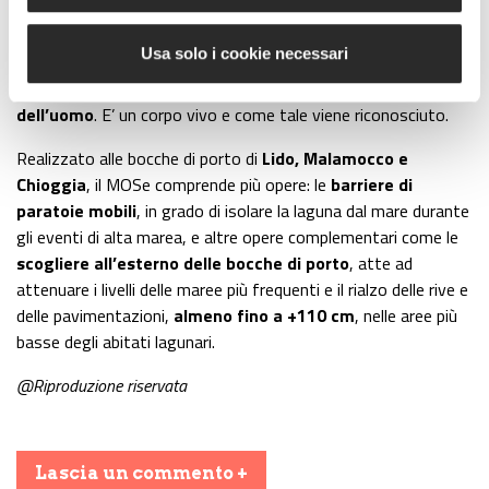
sono tutti elementi compresi nella laguna di Venezia, che è per
questo un
’sistema complesso di ecosistemi’
: dalla
Usa solo i cookie necessari
morfologia dei suoi fondali alla tecnologia della zona portuale,
dalla
preziosa fauna lagunare
alle
innovative opere
dell’uomo
. E’ un corpo vivo e come tale viene riconosciuto.
Realizzato alle bocche di porto di
Lido, Malamocco e
Chioggia
, il MOSe comprende più opere: le
barriere di
paratoie mobili
, in grado di isolare la laguna dal mare durante
gli eventi di alta marea, e altre opere complementari come le
scogliere all’esterno delle bocche di porto
, atte ad
attenuare i livelli delle maree più frequenti e il rialzo delle rive e
delle pavimentazioni,
almeno fino a +110 cm
, nelle aree più
basse degli abitati lagunari.
@Riproduzione riservata
Lascia un commento +