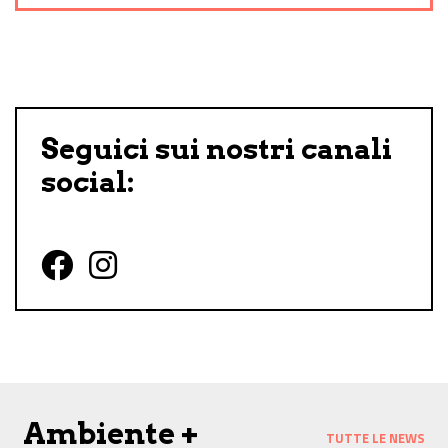
Seguici sui nostri canali
social:
Follow us on Facebook
Follow us on Instagram
Ambiente +
TUTTE LE NEWS