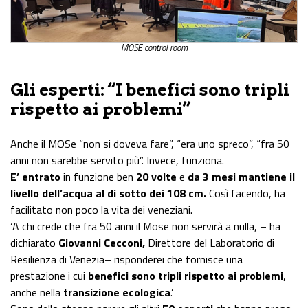
MOSE control room
Gli esperti: “I benefici sono tripli
rispetto ai problemi”
Anche il MOSe “non si doveva fare”, “era uno spreco”, “fra 50
anni non sarebbe servito più”. Invece, funziona.
E’ entrato
in funzione ben
20 volte
e
da 3 mesi mantiene il
livello dell’acqua al di sotto dei 108 cm.
Così facendo, ha
facilitato non poco la vita dei veneziani.
‘A chi crede che fra 50 anni il Mose non servirà a nulla, – ha
dichiarato
Giovanni Cecconi,
Direttore del Laboratorio di
Resilienza di Venezia– risponderei che fornisce una
prestazione i cui
benefici sono tripli rispetto ai problemi
,
anche nella
transizione ecologica
.’