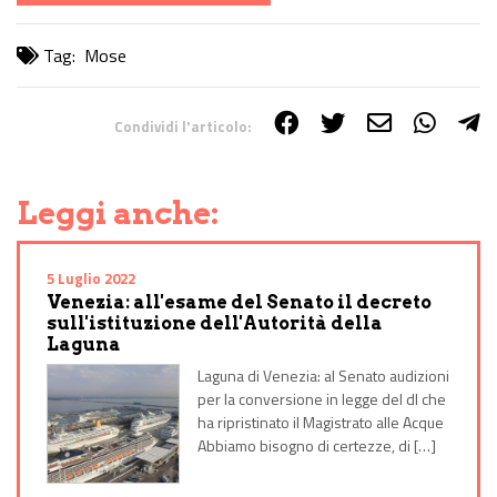
Tag:
Mose
Condividi l'articolo:
Share on Facebook
Share on Twitter
Share on E-Mail
Share on WhatsApp
Share on Telegram
Leggi anche:
5 Luglio 2022
Venezia: all'esame del Senato il decreto
sull'istituzione dell'Autorità della
Laguna
Laguna di Venezia: al Senato audizioni
per la conversione in legge del dl che
ha ripristinato il Magistrato alle Acque
Abbiamo bisogno di certezze, di […]