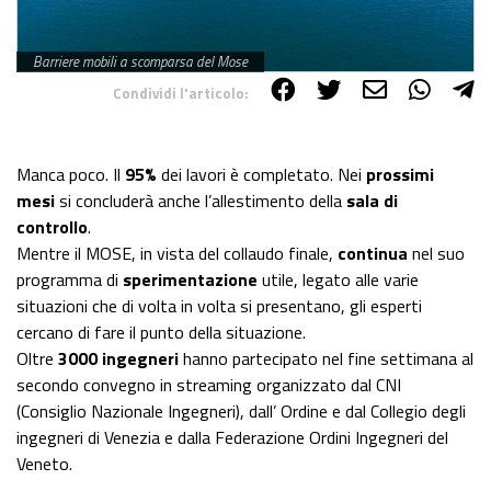
Barriere mobili a scomparsa del Mose
Condividi l'articolo:
Share on Facebook
Share on Twitter
Share on E-Mail
Share on WhatsApp
Share on Telegram
Manca poco. Il
95%
dei lavori è completato. Nei
prossimi
mesi
si concluderà anche l’allestimento della
sala di
controllo
.
Mentre il MOSE, in vista del collaudo finale,
continua
nel suo
programma di
sperimentazione
utile, legato alle varie
situazioni che di volta in volta si presentano, gli esperti
cercano di fare il punto della situazione.
Oltre
3000 ingegneri
hanno partecipato nel fine settimana al
secondo convegno in streaming organizzato dal CNI
(Consiglio Nazionale Ingegneri), dall’ Ordine e dal Collegio degli
ingegneri di Venezia e dalla Federazione Ordini Ingegneri del
Veneto.