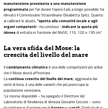
manutenzione provvisoria a una manutenzione
programmata
per far durare l’opera il più a lungo possibile’, ha
rilevato il Commissario Straordinario Elisabetta Spitz. Quanto
al calibrare le alzate,
“spetta alla comunità locale e agli
organi competenti
–ha concluso –
indicare la quota più
idonea
di entrata in funzione del MoSE, 110, 120 o 130 cm”.
La vera sfida del Mose: la
crescita del livello del mare
Il
cambiamento climatico
è una delle competizioni più ardue
che il Mose dovrà affrontare.
La
continua crescita del livello del mare
, aggravata dai
venti di bora, è una delle varianti che più preoccupa la
popolazione veneziana.
‘Le risorse disponibili – ha spiegato il Direttore del
Laboratorio di Resilienza di Venezia Giovanni Cecconi – sono
da mettere in funzione per le
barene
e i
canali.
Dagli studi si