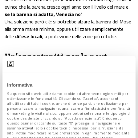
evince che la barena cresce ogni anno con il livello del mare e,
se la barena si adatta, Venezia no
.’
Una soluzione però c’è: si potrebbe alzare la barriera del Mose
alla prima marea minima, oppure utilizzare semplicemente
delle
difese locali
, a protezione delle zone più critiche.
Un’opportunità per la next
generation
“Venezia – ha rilevato il sindaco Luigi Brugnaro – pone da
Informativa
sempre l’attenzione sulla
salvaguardia dell’ambiente
e sul
Su questo sito web utilizziamo cookie ed altre tecnologie simili per
futuro della next generation
. Per combattere i
ottimizzarne le funzionalità. Cliccando su “Accetta”, acconsenti
cambiamenti climatici c’è bisogno di una grande operazione
all’utilizzo di tutti i cookie, anche di terze parti, che utilizziamo per
personalizzare la navigazione, analizzare a fini statistici e per finalità
culturale che si basi su
scienza, tecnica e resilienza
. il
di marketing le visite al sito; oppure potrai selezionare le tipologie di
MoSE –ha continuato- è un’opera che va terminata e che può
cookie desiderate cliccando su "Accetta selezionati". Chiudendo
questo banner cliccando sul tasto “X” prosegui la navigazione e
contemplare la salvaguardia e la portualità di Venezia”.
saranno attivati solo i cookie tecnici necessari per la fruizione del
A riporre un ulteriore accento sulla manutenzione del colosso-
sito. Potrai modificare le tue preferenze in ogni momento mediante
il link “Impostazione dei cookie” a fine pagina. Per ulteriori