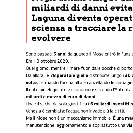
miliardi di danni evitat
Laguna diventa operat
scienza a tracciare la 
evolvere
Sono passati
5 anni
da quando il Mose entrò in funzio
Era il 3 ottobre 2020.
Quel giorno, mentre il mare fuori dalle bocche di port
Da allora, le
78 paratoie gialle
distribuite lungo i
30 
volte
, fermando l’acqua alta e cancellando le immagini di
Il dato più eloquente è economico: secondo l’Autorità 
miliardi e mezzo di euro di danni
.
Una cifra che da sola giustifica i
6 miliardi investiti 
Venezia è cambiata: l’acqua non invade più la città.
Ma il Mose non è un meccanismo immobile. È una
mac
manutenzione, aggiornamento e soprattutto una
vis