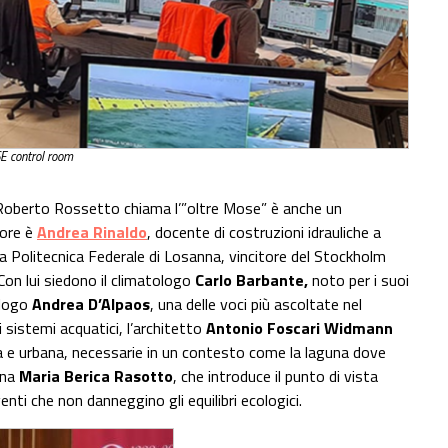
 control room
e Roberto Rossetto chiama l’”oltre Mose” è anche un
tore è
Andrea Rinaldo
, docente di costruzioni idrauliche a
la Politecnica Federale di Losanna, vincitore del Stockholm
 Con lui siedono il climatologo
Carlo Barbante,
noto per i suoi
ologo
Andrea D’Alpaos
, una delle voci più ascoltate nel
 sistemi acquatici, l’architetto
Antonio Foscari Widmann
ca e urbana, necessarie in un contesto come la laguna dove
ina
Maria Berica Rasotto
, che introduce il punto di vista
enti che non danneggino gli equilibri ecologici.