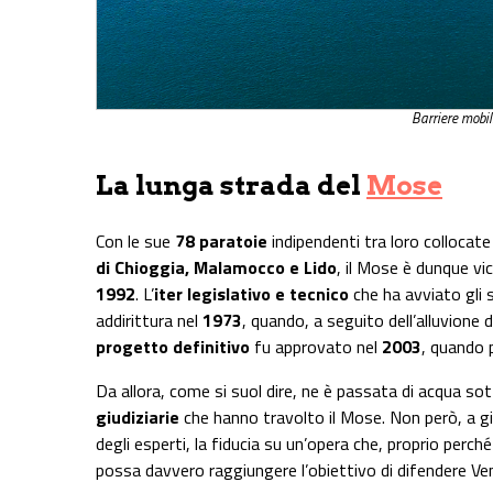
Barriere mobi
La lunga strada del
Mose
Con le sue
78 paratoie
indipendenti tra loro collocate
di Chioggia, Malamocco e Lido
, il Mose è dunque vic
1992
. L’
iter legislativo e tecnico
che ha avviato gli s
addirittura nel
1973
, quando, a seguito dell’alluvione 
progetto definitivo
fu approvato nel
2003
, quando p
Da allora, come si suol dire, ne è passata di acqua sot
giudiziarie
che hanno travolto il Mose. Non però, a giud
degli esperti, la fiducia su un’opera che, proprio perch
possa davvero raggiungere l’obiettivo di difendere Ven