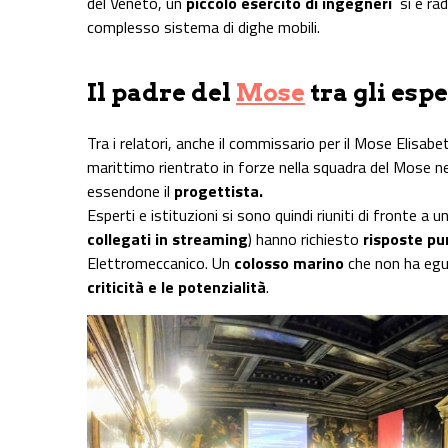
del Veneto, un
piccolo esercito di ingegneri
si è ra
complesso sistema di dighe mobili.
Il padre del
Mose
tra gli espe
Tra i relatori, anche il commissario per il Mose Elisab
marittimo rientrato in forze nella squadra del Mose nel
essendone il
progettista.
Esperti e istituzioni si sono quindi riuniti di fronte a 
collegati in streaming
) hanno richiesto
risposte pu
Elettromeccanico. Un
colosso marino
che non ha egual
criticità e le potenzialità
.