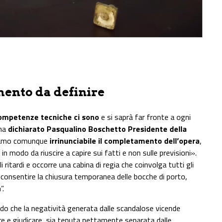
mento da definire
 competenze tecniche ci sono
e si saprà far fronte a ogni
 ha
dichiarato Pasqualino Boschetto Presidente della
niamo comunque
irrinunciabile il completamento dell’opera
,
 modo da riuscire a capire sui fatti e non sulle previsioni».
ritardi e occorre una cabina di regia che coinvolga tutti gli
consentire la chiusura temporanea delle bocche di porto,
à
”.
do che la negatività generata dalle scandalose vicende
re e giudicare, sia tenuta nettamente separata dalle