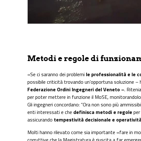
Metodi e regole di funziona
«Se ci saranno dei problemi
le professionalità e le
possibile criticità trovando un’opportuna soluzione –
Federazione Ordini Ingegneri del Veneto –
. Rite
per poter mettere in funzione il MoSE, monitorandolo in
Gli ingegneri concordano: “Ora non sono più ammissibili 
enti interessati e che
definisca metodi e regole
per 
assicurando
tempestività decisionale e operativit
Molti hanno rilevato come sia importante «fare in mo
corruttive che la Magistratura è riuscita a far emerge