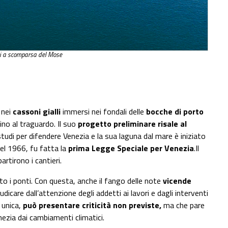
li a scomparsa del Mose
 nei
cassoni gialli
immersi nei fondali delle
bocche di porto
ino al traguardo. Il suo
progetto preliminare risale al
tudi per difendere Venezia e la sua laguna dal mare è iniziato
del 1966, fu fatta la
prima Legge Speciale per Venezia
.Il
artirono i cantieri.
to i ponti. Con questa, anche il fango delle note
vicende
icare dall’attenzione degli addetti ai lavori e dagli interventi
é unica,
può presentare criticità non previste,
ma che pare
ezia dai cambiamenti climatici.