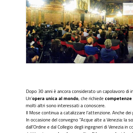
Share on Facebook
Share on Twitter
Share on E-Mail
Share on WhatsApp
Share on Telegram
Dopo 30 anni è ancora considerato un capolavoro di ing
Un’
opera unica al mondo
, che richiede
competenze c
molti altri sono interessati a conoscere.
Il Mose continua a catalizzare l’attenzione. Anche dei 
In occasione del convegno “Acque alte a Venezia: la s
dall’Ordine e dal Collegio degli ingegneri di Venezia in 