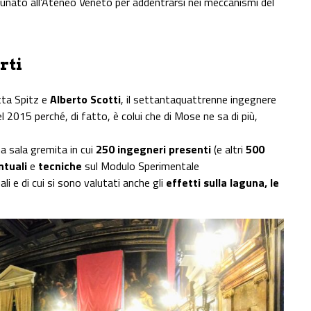
dunato all’Ateneo Veneto per addentrarsi nei meccanismi del
rti
etta Spitz e
Alberto Scotti
, il settantaquattrenne ingegnere
 2015 perché, di fatto, è colui che di Mose ne sa di più,
una sala gremita in cui
250 ingegneri presenti
(e altri
500
ntuali
e
tecniche
sul Modulo Sperimentale
i e di cui si sono valutati anche gli
effetti sulla laguna, le