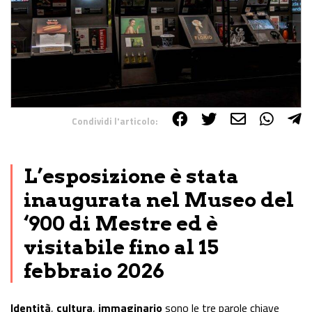
Condividi l'articolo:
Share on Facebook
Share on Twitter
Share on E-Mail
Share on WhatsApp
Share on Telegram
L’esposizione è stata
inaugurata nel Museo del
‘900 di Mestre ed è
visitabile fino al 15
febbraio 2026
Identità
,
cultura
,
immaginario
sono le tre parole chiave