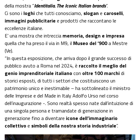
della mostra “
Identitalia. The Iconic Italian brands
”.
Ci sono i
loghi
che tutti conosciamo,
slogan
e
caroselli
,
immagini pubblicitarie
e prodotti che raccontano le
eccellenze italiane.
E’ una mostra che intreccia
memoria, design e impresa
quella che ha preso il via in M9, il
Museo del ‘900
a Mestre
(Ve).
“In questa esposizione, che arriva dopo il grande successo di
pubblico avuto a Roma nel 2024, è
raccolto il meglio del
genio imprenditoriale italiano
con
oltre 100 marchi
di
storici esposti, di tutti i settori che costituiscono un
patrimonio unico e inestimabile – ha sottolineato il ministro
delle Imprese e del Made in Italy Adolfo Urso nel corso
dell’inaugurazione -. Sono realtà spesso nate dall’intuizione di
una singola persona e tramandate di generazione in
generazione fino a diventare
icone dell’immaginario
collettivo
e
simboli della nostra storia industriale
”.