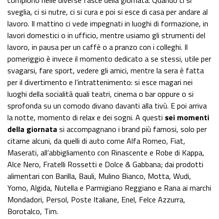
compiono nelle diverse fasce della giornata. Quando ci si
sveglia, ci si nutre, ci si cura e poi si esce di casa per andare al
lavoro. Il mattino ci vede impegnati in luoghi di formazione, in
lavori domestici o in ufficio, mentre usiamo gli strumenti del
lavoro, in pausa per un caffè o a pranzo con i colleghi. Il
pomeriggio è invece il momento dedicato a se stessi, utile per
svagarsi, fare sport, vedere gli amici, mentre la sera è fatta
per il divertimento e l’intrattenimento: si esce magari nei
luoghi della socialità quali teatri, cinema o bar oppure o si
sprofonda su un comodo divano davanti alla tivù. E poi arriva
la notte, momento di relax e dei sogni. A questi
sei momenti
della giornata
si accompagnano i brand più famosi, solo per
citarne alcuni, da quelli di auto come Alfa Romeo, Fiat,
Maserati, all’abbigliamento con Rinascente e Robe di Kappa,
Alce Nero, Fratelli Rossetti e Dolce & Gabbana; dai prodotti
alimentari con Barilla, Bauli, Mulino Bianco, Motta, Wudi,
Yomo, Algida, Nutella e Parmigiano Reggiano e Rana ai marchi
Mondadori, Persol, Poste Italiane, Enel, Felce Azzurra,
Borotalco, Tim.