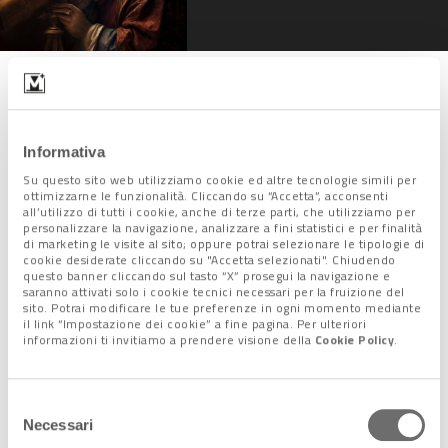
Non solo brand
La mostra è accompagnata da un ricco programma di eventi.
Informativa
In particolare fino al prossimo
15 febbraio
ci saranno
Su questo sito web utilizziamo cookie ed altre tecnologie simili per
ottimizzarne le funzionalità. Cliccando su “Accetta”, acconsenti
momenti dedicati a
percorsi di formazione e divulgazione
all’utilizzo di tutti i cookie, anche di terze parti, che utilizziamo per
per comprendere
come nasce un brand
,
come si costruisce
personalizzare la navigazione, analizzare a fini statistici e per finalità
di marketing le visite al sito; oppure potrai selezionare le tipologie di
un’identità visiva
e
come un’idea si trasforma in icona
cookie desiderate cliccando su "Accetta selezionati". Chiudendo
dell’immaginario collettivo
.
questo banner cliccando sul tasto “X” prosegui la navigazione e
saranno attivati solo i cookie tecnici necessari per la fruizione del
“Ma oggi le vere domande – sottolinea il sindaco di Venezia
sito. Potrai modificare le tue preferenze in ogni momento mediante
Luigi Brugnaro – sono: quali saranno i marchi del futuro?
il link “Impostazione dei cookie” a fine pagina. Per ulteriori
informazioni ti invitiamo a prendere visione della
Cookie Policy
.
Siamo pronti a dire sì a nuove imprese? A creare le condizioni
per attrarre investimenti e generare nuova ricchezza?
I
grandi marchi esistono perché qualcuno ha creduto in
Selezione
loro, li ha sostenuti, ha scommesso sull’innovazione
. La
Necessari
del
ricchezza non si crea per decreto, si costruisce giorno dopo