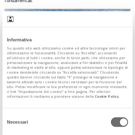
fondamentali.
Informativa
Su questo sito web utilizziamo cookie ed altre tecnologie simili per
ottimizzarne le funzionalità. Cliccando su “Accetta”, acconsenti
all’utilizzo di tutti i cookie, anche di terze parti, che utilizziamo per
personalizzare la navigazione, analizzare a fini statistici e per finalità
di marketing le visite al sito; oppure potrai selezionare le tipologie di
cookie desiderate cliccando su "Accetta selezionati". Chiudendo
questo banner cliccando sul tasto “X” prosegui la navigazione e
saranno attivati solo i cookie tecnici necessari per la fruizione del
sito. Potrai modificare le tue preferenze in ogni momento mediante
il link “Impostazione dei cookie” a fine pagina. Per ulteriori
Porto Marghera, Venezia
informazioni ti invitiamo a prendere visione della
Cookie Policy
.
Ancor prima del Pnrr, che può dare un ulteriore impulso in
Selezione
questa direzione, a Venezia si è infatti cominciato a lavorare
Necessari
del
nell’ottica dell’
economia circolare
, del
riutilizzo degli scarti
consenso
(dalla vinificazione ai crostacei), di
biocarburanti
, di energie