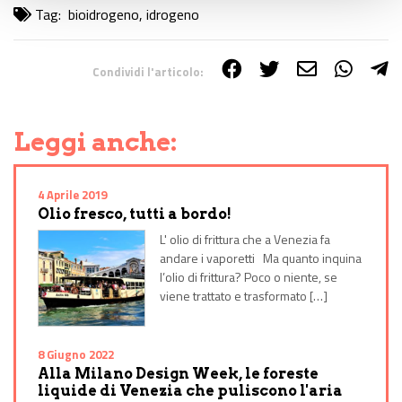
Tag:
bioidrogeno
,
idrogeno
Condividi l'articolo:
Share on Facebook
Share on Twitter
Share on E-Mail
Share on WhatsApp
Share on Telegram
Leggi anche:
4 Aprile 2019
Olio fresco, tutti a bordo!
L' olio di frittura che a Venezia fa
andare i vaporetti Ma quanto inquina
l’olio di frittura? Poco o niente, se
viene trattato e trasformato […]
8 Giugno 2022
Alla Milano Design Week, le foreste
liquide di Venezia che puliscono l'aria