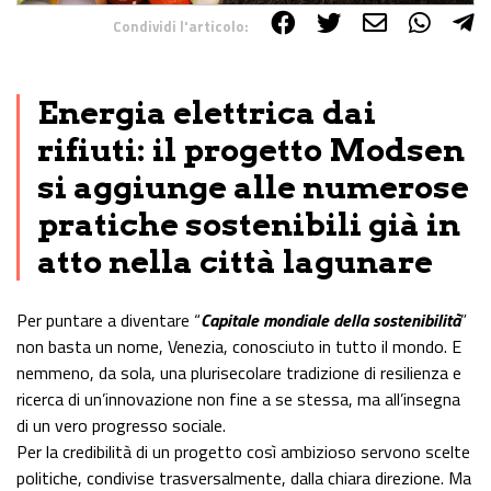
Condividi l'articolo:
Share on Facebook
Share on Twitter
Share on E-Mail
Share on WhatsApp
Share on Telegram
Energia elettrica dai
rifiuti: il progetto Modsen
si aggiunge alle numerose
pratiche sostenibili già in
atto nella città lagunare
Per puntare a diventare “
Capitale mondiale della sostenibilità
”
non basta un nome, Venezia, conosciuto in tutto il mondo. E
nemmeno, da sola, una plurisecolare tradizione di resilienza e
ricerca di un’innovazione non fine a se stessa, ma all’insegna
di un vero progresso sociale.
Per la credibilità di un progetto così ambizioso servono scelte
politiche, condivise trasversalmente, dalla chiara direzione. Ma