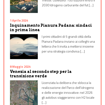
Trieste. Obiettivo: 100 stazioni entro il
2030 Idrogeno carburante del fut […]
1 Aprile 2024
Inquinamento Pianura Padana: sindaci
in prima linea
I primi cittadini di 5 grandi città della
Pianura Padana inviano ai colleghi una
lettera che li invita a mettersi insieme
per una strategia condivisa […]
8 Maggio 2024
Venezia al secondo step per la
transizione verde
Licenziata la delibera che sblocca la
realizzazione del Parco dell'idrogeno
e delle energie innovative: nel 2026
gli autobus viaggeranno con H2 locale
[…]