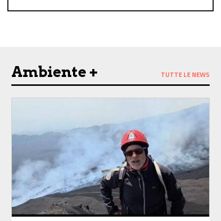
Follow us on Facebook
Follow us on Instagram
Ambiente +
TUTTE LE NEWS