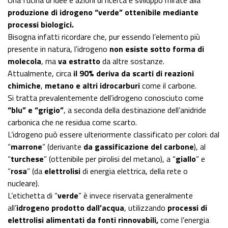
Una fucina di idee e azioni di ricerca e sviluppo mirate alla
produzione di idrogeno “verde” ottenibile mediante
processi biologici.
Bisogna infatti ricordare che, pur essendo l’elemento più
presente in natura, l’idrogeno
non esiste sotto forma di
molecola
, ma
va estratto
da altre sostanze.
Attualmente, circa
il 90% deriva da scarti di reazioni
chimiche
,
metano e altri idrocarburi
come il carbone.
Si tratta prevalentemente dell’idrogeno conosciuto come
“blu” e “grigio”
, a seconda della destinazione dell’anidride
carbonica che ne residua come scarto.
L’idrogeno può essere ulteriormente classificato per colori: dal
“
marrone
” (derivante
da gassificazione del carbone
), al
“
turchese
” (ottenibile per pirolisi del metano), a “
giallo
” e
“
rosa
” (da
elettrolisi
di energia elettrica, della rete o
nucleare).
L’etichetta di “
verde
” è invece riservata generalmente
all’
idrogeno prodotto dall’acqua
, utilizzando
processi di
elettrolisi alimentati da fonti rinnovabili,
come l’energia