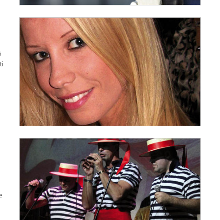
è
ti
e