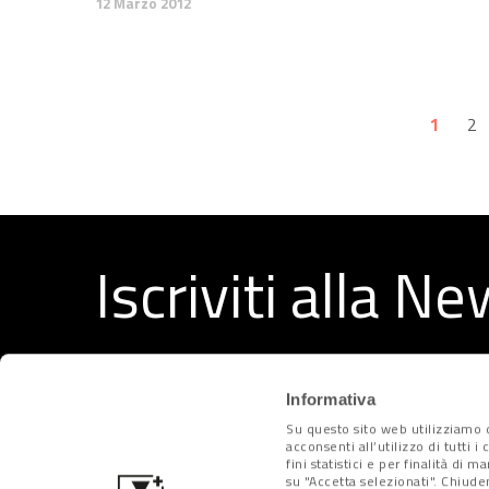
12 Marzo 2012
1
2
Iscriviti alla N
Ricevi ogni settimana i migliori articoli selezionati dal
Informativa
Su questo sito web utilizziamo c
acconsenti all’utilizzo di tutti 
fini statistici e per finalità di 
su "Accetta selezionati". Chiude