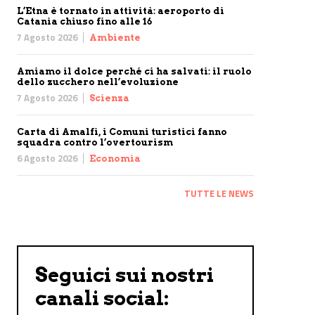
L’Etna è tornato in attività: aeroporto di
Catania chiuso fino alle 16
7 Agosto 2026
Ambiente
Amiamo il dolce perché ci ha salvati: il ruolo
dello zucchero nell’evoluzione
7 Agosto 2026
Scienza
Carta di Amalfi, i Comuni turistici fanno
squadra contro l’overtourism
6 Agosto 2026
Economia
TUTTE LE NEWS
Seguici sui nostri
canali social: