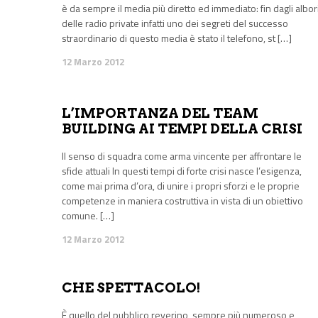
è da sempre il media più diretto ed immediato: fin dagli albor
delle radio private infatti uno dei segreti del successo
straordinario di questo media è stato il telefono, st […]
12 Marzo 2012
L’IMPORTANZA DEL TEAM
BUILDING AI TEMPI DELLA CRISI
Il senso di squadra come arma vincente per affrontare le
sfide attuali In questi tempi di forte crisi nasce l’esigenza,
come mai prima d’ora, di unire i propri sforzi e le proprie
competenze in maniera costruttiva in vista di un obiettivo
comune. […]
12 Marzo 2012
CHE SPETTACOLO!
È quello del pubblico reyerino, sempre più numeroso e