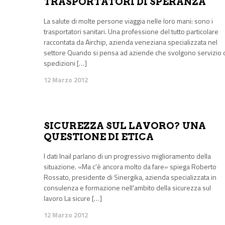
TRASPORTATORI DI SPERANZA
La salute di molte persone viaggia nelle loro mani: sono i
trasportatori sanitari. Una professione del tutto particolare
raccontata da Airchip, azienda veneziana specializzata nel
settore Quando si pensa ad aziende che svolgono servizio 
spedizioni […]
12 Marzo 2012
SICUREZZA SUL LAVORO? UNA
QUESTIONE DI ETICA
I dati Inail parlano di un progressivo miglioramento della
situazione. «Ma c'è ancora molto da fare» spiega Roberto
Rossato, presidente di Sinergika, azienda specializzata in
consulenza e formazione nell'ambito della sicurezza sul
lavoro La sicure […]
12 Marzo 2012