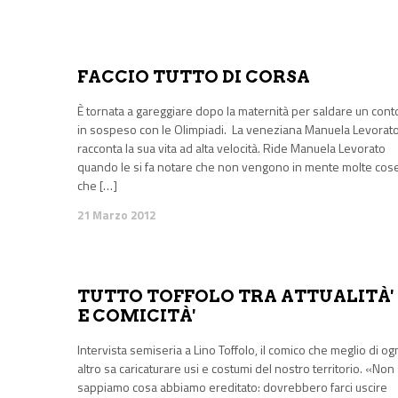
FACCIO TUTTO DI CORSA
È tornata a gareggiare dopo la maternità per saldare un cont
in sospeso con le Olimpiadi. La veneziana Manuela Levorat
racconta la sua vita ad alta velocità. Ride Manuela Levorato
quando le si fa notare che non vengono in mente molte cos
che […]
21 Marzo 2012
TUTTO TOFFOLO TRA ATTUALITÀ'
E COMICITÀ'
Intervista semiseria a Lino Toffolo, il comico che meglio di og
altro sa caricaturare usi e costumi del nostro territorio. «Non
sappiamo cosa abbiamo ereditato: dovrebbero farci uscire