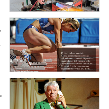
o
o
e
ni