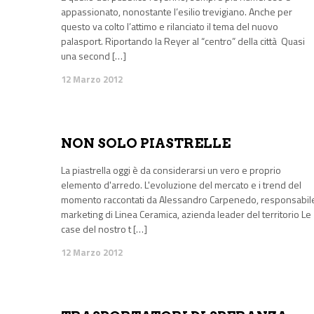
appassionato, nonostante l’esilio trevigiano. Anche per
questo va colto l’attimo e rilanciato il tema del nuovo
palasport. Riportando la Reyer al “centro” della città Quasi
una second […]
12 Marzo 2012
NON SOLO PIASTRELLE
La piastrella oggi è da considerarsi un vero e proprio
elemento d'arredo. L'evoluzione del mercato e i trend del
momento raccontati da Alessandro Carpenedo, responsabil
marketing di Linea Ceramica, azienda leader del territorio Le
case del nostro t […]
12 Marzo 2012