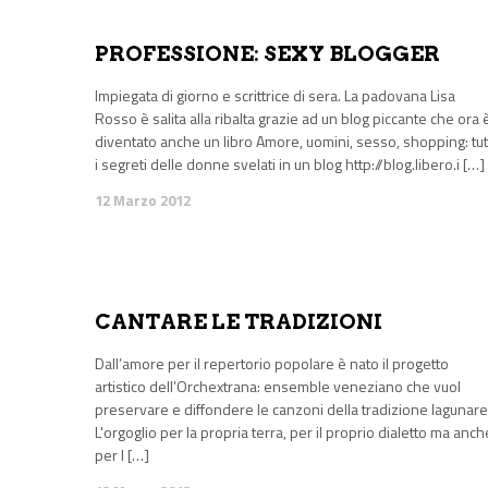
PROFESSIONE: SEXY BLOGGER
Impiegata di giorno e scrittrice di sera. La padovana Lisa
Rosso è salita alla ribalta grazie ad un blog piccante che ora 
diventato anche un libro Amore, uomini, sesso, shopping: tut
i segreti delle donne svelati in un blog http://blog.libero.i […]
12 Marzo 2012
CANTARE LE TRADIZIONI
Dall’amore per il repertorio popolare è nato il progetto
artistico dell’Orchextrana: ensemble veneziano che vuol
preservare e diffondere le canzoni della tradizione lagunare
L'orgoglio per la propria terra, per il proprio dialetto ma anch
per l […]