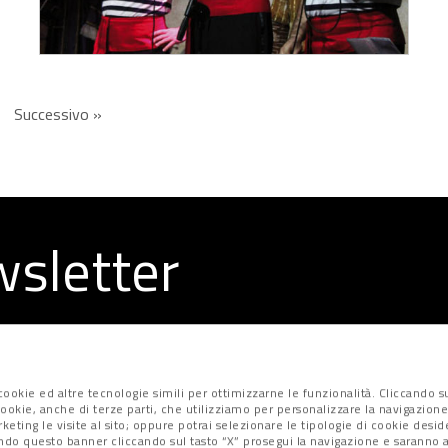
Successivo »
ewsletter
la redazione
ookie ed altre tecnologie simili per ottimizzarne le funzionalità. Cliccando su
i cookie, anche di terze parti, che utilizziamo per personalizzare la navigazione
marketing le visite al sito; oppure potrai selezionare le tipologie di cookie desi
ndo questo banner cliccando sul tasto “X” prosegui la navigazione e saranno at