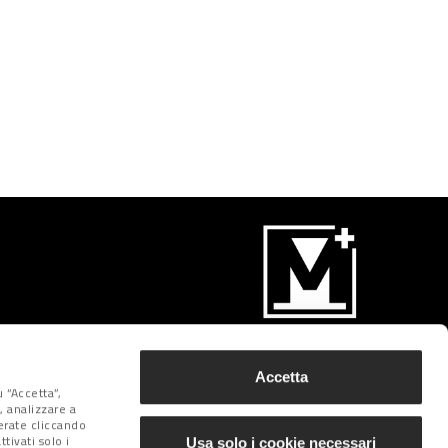
Iscriviti
Accetta
 “Accetta”,
, analizzare a
derate cliccando
tivati solo i
Usa solo i cookie necessari