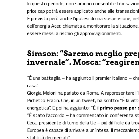
In questo periodo, non saranno consentite transazione s
price cap potrà essere applicato anche alle transazioni
È prevista però anche l’ipotesi di una sospensione, nel
dell’energia Acer, chiamata a monitorare la situazio
essere messi a rischio gli approvvigionamenti.
Simson: “Saremo meglio prep
invernale”. Mosca: “reagire
“È una battaglia – ha aggiunto il premier italiano – 
casa”.
Giorgia Meloni ha parlato da Roma. A rappresentare l’Ita
Pichetto Fratin. Che, in un tweet, ha scritto: “È la vitt
energetica”. E poi ha aggiunto: “È il
primo passo per c
“È stato l’accordo – ha commentato in conferenza stam
Ceca, presidente di turno della Ue – più difficile da 
Europea è capace di arrivare a un’intesa. Il meccanism
stabilità dei mercati”.