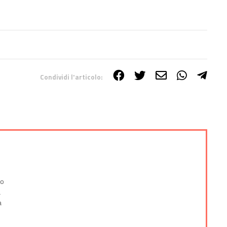
Condividi l'articolo:
co
a
a