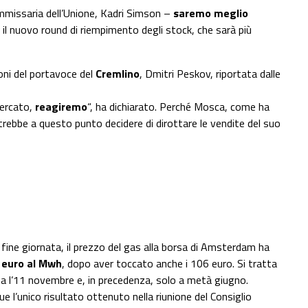
missaria dell’Unione, Kadri Simson –
saremo meglio
 il nuovo round di riempimento degli stock, che sarà più
ioni del portavoce del
Cremlino
, Dmitri Peskov, riportata dalle
mercato,
reagiremo
“, ha dichiarato. Perché Mosca, come ha
otrebbe a questo punto decidere di dirottare le vendite del suo
a fine giornata, il prezzo del gas alla borsa di Amsterdam ha
euro al Mwh
, dopo aver toccato anche i 106 euro. Si tratta
ta l’11 novembre e, in precedenza, solo a metà giugno.
e l’unico risultato ottenuto nella riunione del Consiglio