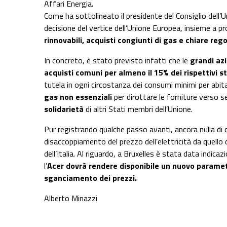
Affari Energia.
Come ha sottolineato il presidente del Consiglio dell’U
decisione del vertice dell’Unione Europea, insieme a p
rinnovabili, acquisti congiunti di gas e chiare rego
In concreto, è stato previsto infatti che le
grandi azi
acquisti comuni per almeno il 15% dei rispettivi s
tutela in ogni circostanza dei consumi minimi per abita
gas non essenziali
per dirottare le forniture verso se
solidarietà
di altri Stati membri dell’Unione.
Pur registrando qualche passo avanti, ancora nulla di 
disaccoppiamento del prezzo dell’elettricità da quello d
dell’Italia. Al riguardo, a Bruxelles è stata data indicaz
l’
Acer dovrà rendere disponibile un nuovo parametr
sganciamento dei prezzi.
Alberto Minazzi