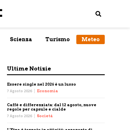
Scienza
Turismo
Meteo
Ultime Notizie
Essere single nel 2026 è un lusso
7 Agosto 2026
Economia
Caffè e differenziata: dal 12 agosto, nuove
regole per capsule e cialde
7 Agosto 2026
Società
L’Etna è tornato in attività: aeroporto di