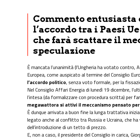
Share on Facebook
Share on Twitter
Share on E-Mail
Share on WhatsApp
Share on Telegram
Commento entusiasta 
l’accordo tra i Paesi Ue
che farà scattare il m
speculazione
È mancata l’unanimità (l’Ungheria ha votato contro, A
Europea, come auspicato al termine del Consiglio Eur
l’accordo politico
, senza voto formale, per la fissaz
Nel Consiglio Affari Energia di lunedì 19 dicembre, l’u
l’intesa (da formalizzare con procedura scritta) per fa
megawattora si attivi il meccanismo pensato per 
È dunque arrivata a buon fine la lunga trattativa iniz
legato anche al conflitto tra Russia e Ucraina, che ha vi
dell’introduzione di un tetto di prezzo.
E, non a caso, il presidente del Consiglio in carica, Gi