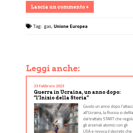
Lascia un commento +
Tag:
gas
,
Unione Europea
Share on Facebook
Share on Twitter
Share on E-Mail
Share on WhatsApp
Share on Telegram
Leggi anche:
23 Febbraio 2023
Guerra in Ucraina, un anno dopo:
“l’Inizio della Storia”
Giusto un anno dopo l'attac
all'Ucraina, la Russia si defil
dal trattato START che regol
gli arsenali atomici con gli
USA e revoca il decreto che