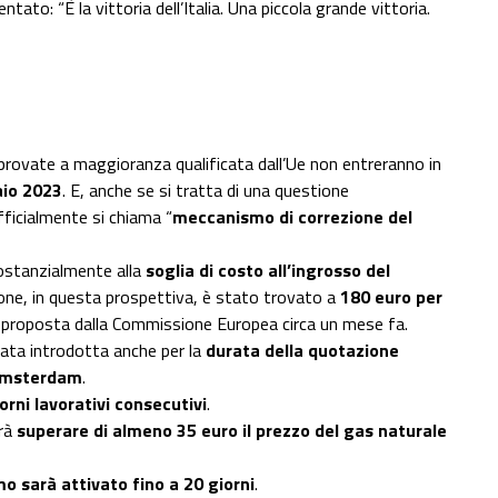
to: “È la vittoria dell’Italia. Una piccola grande vittoria.
provate a maggioranza qualificata dall’Ue non entreranno in
aio 2023
. E, anche se si tratta di una questione
fficialmente si chiama “
meccanismo di correzione del
sostanzialmente alla
soglia di costo all’ingrosso del
zione, in questa prospettiva, è stato trovato a
180 euro per
za proposta dalla Commissione Europea circa un mese fa.
tata introdotta anche per la
durata della quotazione
i Amsterdam
.
rni lavorativi consecutivi
.
rà
superare di almeno 35 euro il prezzo del gas naturale
o sarà attivato fino a 20 giorni
.