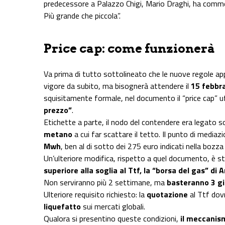
predecessore a Palazzo Chigi, Mario Draghi, ha commenta
Più grande che piccola”.
Price cap: come funzionerà
Va prima di tutto sottolineato che le nuove regole ap
vigore da subito, ma bisognerà attendere il
15 febbr
squisitamente formale, nel documento il “price cap” u
prezzo”
.
Etichette a parte, il nodo del contendere era legato 
metano
a cui far scattare il tetto. Il punto di media
Mwh
, ben al di sotto dei 275 euro indicati nella boz
Un’ulteriore modifica, rispetto a quel documento, è s
superiore alla soglia al Ttf, la “borsa del gas” d
Non serviranno più 2 settimane, ma
basteranno 3 gio
Ulteriore requisito richiesto: la
quotazione
al Ttf dov
liquefatto
sui mercati globali.
Qualora si presentino queste condizioni,
il meccanism