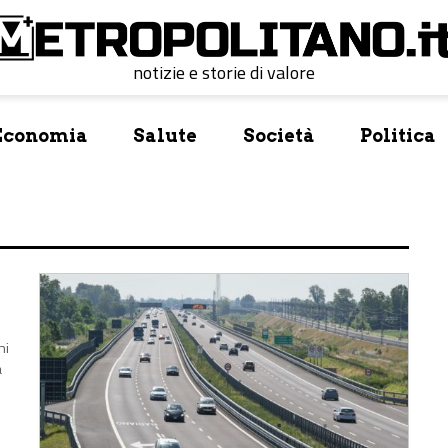
notizie e storie di valore
Economia
Salute
Società
Politica
hi
à
e