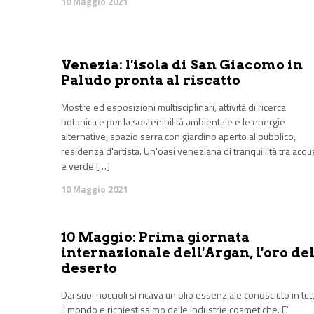
10 Maggio 2021
Venezia: l'isola di San Giacomo in
Paludo pronta al riscatto
Mostre ed esposizioni multisciplinari, attività di ricerca
botanica e per la sostenibilità ambientale e le energie
alternative, spazio serra con giardino aperto al pubblico,
residenza d'artista. Un'oasi veneziana di tranquillità tra acqu
e verde […]
10 Maggio 2021
10 Maggio: Prima giornata
internazionale dell'Argan, l'oro de
deserto
Dai suoi noccioli si ricava un olio essenziale conosciuto in tut
il mondo e richiestissimo dalle industrie cosmetiche. E’