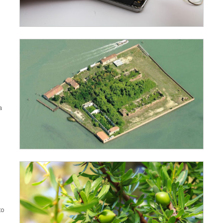
a
l
to