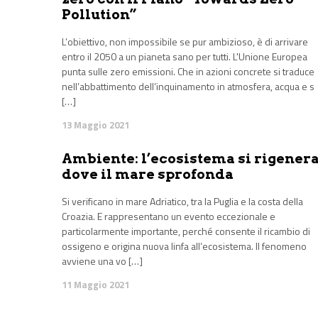
Pollution”
L’obiettivo, non impossibile se pur ambizioso, è di arrivare
entro il 2050 a un pianeta sano per tutti. L'Unione Europea
punta sulle zero emissioni. Che in azioni concrete si traduce
nell’abbattimento dell’inquinamento in atmosfera, acqua e s
[…]
13 Maggio 2021
Ambiente: l’ecosistema si rigener
dove il mare sprofonda
Si verificano in mare Adriatico, tra la Puglia e la costa della
Croazia. E rappresentano un evento eccezionale e
particolarmente importante, perché consente il ricambio di
ossigeno e origina nuova linfa all’ecosistema. Il fenomeno
avviene una vo […]
11 Maggio 2021