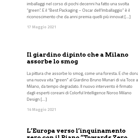
imballaggi nel corso di pochi decenni ha fatto una svolta
“green”. E il “Best Packaging – Oscar dell’Imballaggio” è il
riconoscimento che da anni premia quelli più innovat […]
17 Maggio 2021
Il giardino dipinto che a Milano
assorbe lo smog
La pittura che assorbe lo smog, come una foresta. E che don
una nuova vita "green" al Giardino Bruno Munari di via Toce a
Milano, da tempo degradato. Il nuovo intervento è firmato
dagli esperti coreani di Colorful Intelligence Noroo Milano
Design […]
14 Maggio 2021
L’Europa verso l’inquinamento
zero con il Piano “Towards Zero