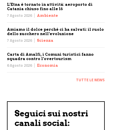
L’Etna è tornato in attività: aeroporto di
Catania chiuso fino alle 16
7 Agosto 2026
Ambiente
Amiamo il dolce perché ci ha salvati: il ruolo
dello zucchero nell’evoluzione
7 Agosto 2026
Scienza
Carta di Amalfi, i Comuni turistici fanno
squadra contro l’overtourism
6 Agosto 2026
Economia
TUTTE LE NEWS
Seguici sui nostri
canali social: