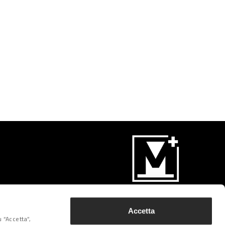
Iscriviti
Accetta
 “Accetta”,