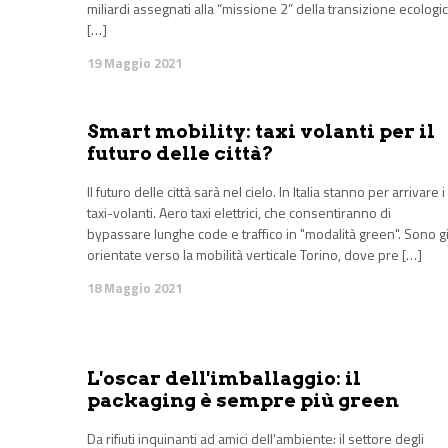
miliardi assegnati alla “missione 2” della transizione ecologi
[…]
19 Maggio 2021
Smart mobility: taxi volanti per il
futuro delle città?
Il futuro delle città sarà nel cielo. In Italia stanno per arrivare i
taxi-volanti. Aero taxi elettrici, che consentiranno di
bypassare lunghe code e traffico in "modalità green". Sono g
orientate verso la mobilità verticale Torino, dove pre […]
18 Maggio 2021
L'oscar dell'imballaggio: il
packaging è sempre più green
Da rifiuti inquinanti ad amici dell’ambiente: il settore degli