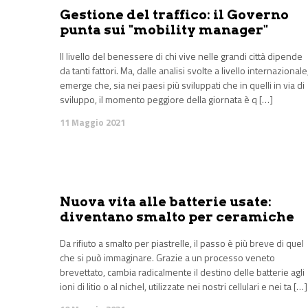
Gestione del traffico: il Governo
punta sui "mobility manager"
Il livello del benessere di chi vive nelle grandi città dipende
da tanti fattori. Ma, dalle analisi svolte a livello internazionale
emerge che, sia nei paesi più sviluppati che in quelli in via di
sviluppo, il momento peggiore della giornata è q […]
11 Maggio 2021
Nuova vita alle batterie usate:
diventano smalto per ceramiche
Da rifiuto a smalto per piastrelle, il passo è più breve di quel
che si può immaginare. Grazie a un processo veneto
brevettato, cambia radicalmente il destino delle batterie agli
ioni di litio o al nichel, utilizzate nei nostri cellulari e nei ta […]