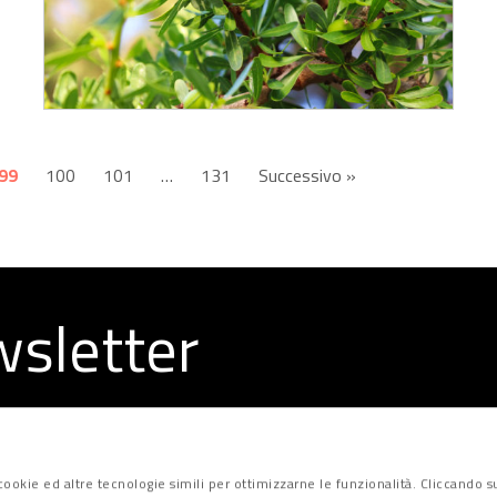
99
100
101
…
131
Successivo »
ewsletter
la redazione
ookie ed altre tecnologie simili per ottimizzarne le funzionalità. Cliccando su