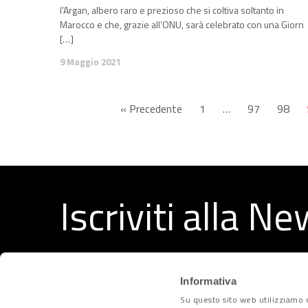
l’Argan, albero raro e prezioso che si coltiva soltanto in
Marocco e che, grazie all’ONU, sarà celebrato con una Giorn
[…]
9 Maggio 2021
« Precedente
1
…
97
98
Iscriviti alla N
Ricevi ogni settimana i migliori articoli selezionati dal
Informativa
Su questo sito web utilizziamo c