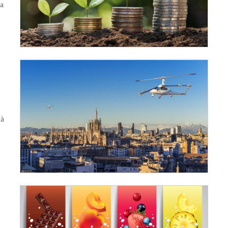
ca
ià