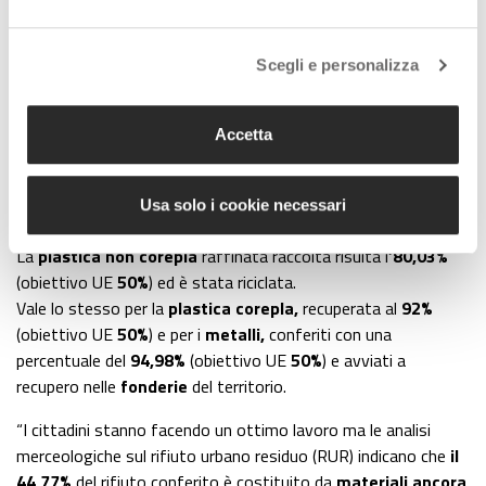
terraferma veneziana
(25%
) e dai comuni della Riviera del
Brenta e del Mirese (
26%
), con una
produzione pro capite di
88,5 kg per abitante
. Più della media nazionale, che si
Scegli e personalizza
assesta su un dato di
59,5%.
Accetta
Il
vetro
raccolto ha raggiunto una percentuale del
79,48%
(obiettivo UE
70%)
ed è stato inviato
alle vetrerie per
Usa solo i cookie necessari
essere recuperato.
La
plastica non corepla
raffinata raccolta risulta l
’80,03%
(obiettivo UE
50%
) ed è stata riciclata.
Vale lo stesso per la
plastica corepla,
recuperata al
92%
(obiettivo UE
50%
) e per i
metalli,
conferiti con una
percentuale del
94,98%
(obiettivo UE
50%
) e avviati a
recupero nelle
fonderie
del territorio.
“I cittadini stanno facendo un ottimo lavoro ma le analisi
merceologiche sul rifiuto urbano residuo (RUR) indicano che
il
44,77%
del rifiuto conferito è costituito da
materiali ancora