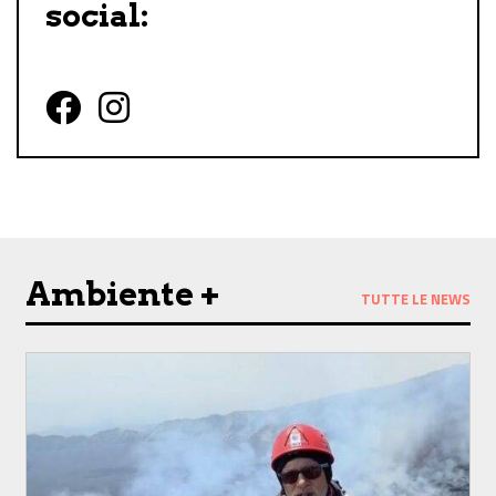
social:
Follow us on Facebook
Follow us on Instagram
Ambiente +
TUTTE LE NEWS