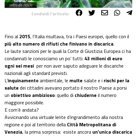
vetro da riciclo
Condividi l'articolo:
Share on Facebook
Share on Twitter
Share on E-Mail
Share on WhatsApp
Share on Telegram
Fino al
2015
, l’Italia risultava, tra i Paesi europei, quello con il
più alto numero di rifiuti che finivano in discarica
.
Le laute sanzioni per le quali la Corte di Giustizia Europea ci ha
condannati le conosciamo un po’ tutti:
43 milioni di euro
ogni sei mesi
per non aver saputo adeguare le discariche
nazionali agli standard previsti.
L’
inquinamento
ambientale, le
multe
salate e i
rischi per la
salute
dei cittadini avevano portato il nostro Paese a porsi
un
obiettivo ambizioso
: quello di
chiuderne
il numero
maggiore possibile.
E com’è andata?
Avvicinando una virtuale lente d’ingrandimento alla nostra
regione e poi al territorio della
Città Metropolitana di
Venezia
, la prima sorpresa: esiste ancora
un’unica discarica