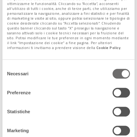
serviti dal Gruppo Veritas, il
12%
è stato costituito da
carta e
ottimizzarne le funzionalità. Cliccando su “Accetta”, acconsenti
all’utilizzo di tutti i cookie, anche di terze parti, che utilizziamo per
cartone
.
personalizzare la navigazione, analizzare a fini statistici e per finalità
64.039 tonnellate
in un anno, con una
produzione pro
di marketing le visite al sito; oppure potrai selezionare le tipologie di
cookie desiderate cliccando su "Accetta selezionati". Chiudendo
capite
pari a
63,5 kg per abitante
.
questo banner cliccando sul tasto “X” prosegui la navigazione e
“Un dato superiore sia a quello del Nord Italia che alla media
saranno attivati solo i cookie tecnici necessari per la fruizione del
sito. Potrai modificare le tue preferenze in ogni momento mediante
italiana che evidenzia–sottolinea Veritas- una maggior
il link “Impostazione dei cookie” a fine pagina. Per ulteriori
differenziazione dei rifiuti”.
informazioni ti invitiamo a prendere visione della
Cookie Policy
.
Il
94,78%
della carta e del cartone selezionati sono stati
avviati alle cartiere
per essere recuperate.
L’obiettivo fissato dall’Unione Europea per le percentuali di
Selezione
Necessari
riciclaggio per questa tipologia di rifiuto è del
75%
.
del
consenso
Preferenze
Vetro, plastica e lattine
Vetro, plastica e metallo
hanno fatto registrare
Statistiche
ugualmente dei record riguardo il
superamento dei
parametri europei.
Marketing
Oltre il
50%
di questi rifiuti sono stati conferiti dalla