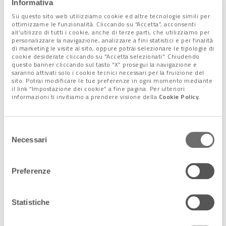
Informativa
tecnologie e artigianato interagiscono? La realizzazione del
granchio celebrativo esposto a lungo davanti al Museo di
Su questo sito web utilizziamo cookie ed altre tecnologie simili per
ottimizzarne le funzionalità. Cliccando su “Accetta”, acconsenti
Storia Naturale Giancarlo Ligabue
per celebrare i suoi cento
all’utilizzo di tutti i cookie, anche di terze parti, che utilizziamo per
anni. “In questo caso il fabbro ha costruito lo scheletro, noi
personalizzare la navigazione, analizzare a fini statistici e per finalità
di marketing le visite al sito; oppure potrai selezionare le tipologie di
l’abbiamo disegno e un maestro d’ascia ha spiegato in che
cookie desiderate cliccando su "Accetta selezionati". Chiudendo
modo la scocca esterna dell’animale avrebbe dovuto essere
questo banner cliccando sul tasto “X” prosegui la navigazione e
saranno attivati solo i cookie tecnici necessari per la fruizione del
protetta dall’acqua”, spiegano.
sito. Potrai modificare le tue preferenze in ogni momento mediante
il link “Impostazione dei cookie” a fine pagina. Per ulteriori
“THE HUB – human bits” dagli spazi dell’ex tipografia avrà un
informazioni ti invitiamo a prendere visione della
Cookie Policy
.
collegamento diretto con Corte Legrenzi che diventerà un
polo urbano di produzione culturale e progettualità
Selezione
futuribili
sui temi della valorizzazione della creatività e
Necessari
del
sostenibilità intesa anche come mobilità urbana lenta.
consenso
Preferenze
Il digitale, la sfida del futuro per
una Venezia futur-abile
Statistiche
Come saranno le città, le scuole, le professioni, l’artigianato, i