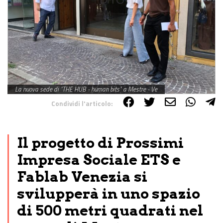
La nuova sede di "THE HUB - human bits" a Mestre - Ve
Condividi l'articolo:
Share on Facebook
Share on Twitter
Share on E-Mail
Share on WhatsApp
Share on Telegram
Il progetto di Prossimi
Impresa Sociale ETS e
Fablab Venezia si
svilupperà in uno spazio
di 500 metri quadrati nel