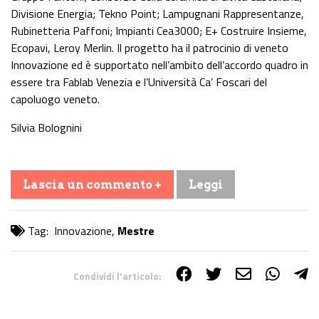
Divisione Energia; Tekno Point; Lampugnani Rappresentanze,
Rubinetteria Paffoni; Impianti Cea3000; E+ Costruire Insieme,
Ecopavi, Leroy Merlin. Il progetto ha il patrocinio di veneto
Innovazione ed è supportato nell’ambito dell’accordo quadro in
essere tra Fablab Venezia e l’Università Ca’ Foscari del
capoluogo veneto.
Silvia Bolognini
Lascia un commento +
Leggi
Tag:
Innovazione
,
Mestre
Condividi l'articolo:
Share on Facebook
Share on Twitter
Share on E-Mail
Share on WhatsApp
Share on Telegram