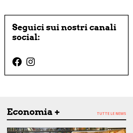
Seguici sui nostri canali
social:
Follow us on Facebook
Follow us on Instagram
Economia +
TUTTE LE NEWS