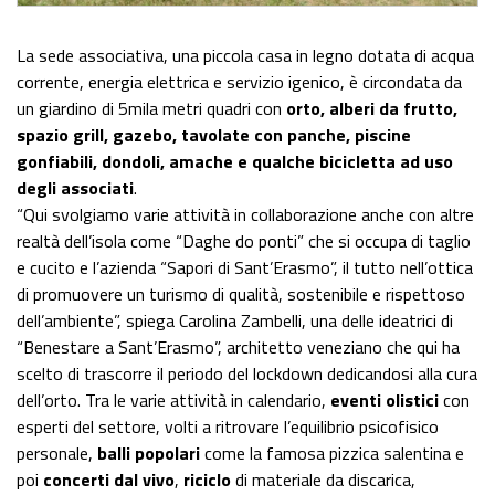
La sede associativa, una piccola casa in legno dotata di acqua
corrente, energia elettrica e servizio igenico, è circondata da
un giardino di 5mila metri quadri con
orto, alberi da frutto,
spazio grill, gazebo, tavolate con panche, piscine
gonfiabili, dondoli, amache e qualche bicicletta ad uso
degli associati
.
“Qui svolgiamo varie attività in collaborazione anche con altre
realtà dell’isola come “Daghe do ponti” che si occupa di taglio
e cucito e l’azienda “Sapori di Sant’Erasmo”, il tutto nell’ottica
di promuovere un turismo di qualità, sostenibile e rispettoso
dell’ambiente”, spiega Carolina Zambelli, una delle ideatrici di
“Benestare a Sant’Erasmo”, architetto veneziano che qui ha
scelto di trascorre il periodo del lockdown dedicandosi alla cura
dell’orto. Tra le varie attività in calendario,
eventi olistici
con
esperti del settore, volti a ritrovare l’equilibrio psicofisico
personale,
balli popolari
come la famosa pizzica salentina e
poi
concerti dal vivo
,
riciclo
di materiale da discarica,