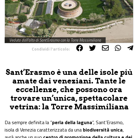
Veduta dall'alto di Sant'Erasmo con la Torre Massimiliana
Condividi l'articolo:
Share on Facebook
Share on Twitter
Share on E-Mail
Share on WhatsApp
Share on Telegram
Sant’Erasmo è una delle isole più
amate dai veneziani. Tante le
eccellenze, che possono ora
trovare un’unica, spettacolare
vetrina: la Torre Massimiliana
Da sempre definita la “
perla della laguna
“, Sant’Erasmo,
isola di Venezia caratterizzata da una
biodiversità unica
,
avrà anche un suo
centro di promozione della cultura e dei