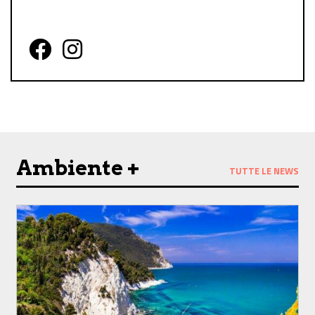
Follow us on Facebook
Follow us on Instagram
Ambiente +
TUTTE LE NEWS