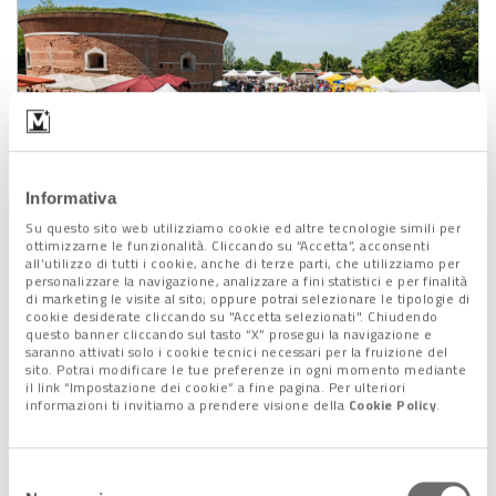
Informativa
Su questo sito web utilizziamo cookie ed altre tecnologie simili per
Isola di Sant’Erasmo (Venezia) – Torre Massimiliana – Festa del carciofo
ottimizzarne le funzionalità. Cliccando su “Accetta”, acconsenti
violetto 2015
all’utilizzo di tutti i cookie, anche di terze parti, che utilizziamo per
personalizzare la navigazione, analizzare a fini statistici e per finalità
di marketing le visite al sito; oppure potrai selezionare le tipologie di
cookie desiderate cliccando su "Accetta selezionati". Chiudendo
questo banner cliccando sul tasto “X” prosegui la navigazione e
saranno attivati solo i cookie tecnici necessari per la fruizione del
sito. Potrai modificare le tue preferenze in ogni momento mediante
il link “Impostazione dei cookie” a fine pagina. Per ulteriori
informazioni ti invitiamo a prendere visione della
Cookie Policy
.
Selezione