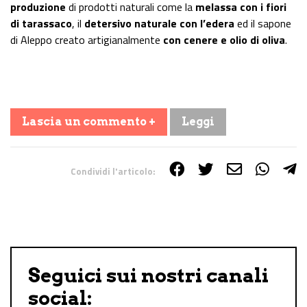
produzione
di prodotti naturali come la
melassa con i fiori
di tarassaco
, il
detersivo naturale con l’edera
ed il sapone
di Aleppo creato artigianalmente
con cenere e olio di oliva
.
Lascia un commento +
Leggi
Condividi l'articolo:
Share on Facebook
Share on Twitter
Share on E-Mail
Share on WhatsApp
Share on Telegram
Seguici sui nostri canali
social: