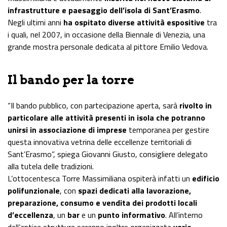
infrastrutture e paesaggio dell’isola di Sant’Erasmo
.
Negli ultimi anni
ha ospitato diverse attività espositive
tra
i quali, nel 2007, in occasione della Biennale di Venezia, una
grande mostra personale dedicata al pittore Emilio Vedova.
Il bando per la torre
“Il bando pubblico, con partecipazione aperta, sarà
rivolto in
particolare alle attività presenti in isola
che potranno
unirsi in associazione di imprese
temporanea per gestire
questa innovativa vetrina delle eccellenze territoriali di
Sant’Erasmo”, spiega Giovanni Giusto, consigliere delegato
alla tutela delle tradizioni.
L’ottocentesca Torre Massimiliana ospiterà infatti un
edificio
polifunzionale
, con
spazi dedicati alla lavorazione,
preparazione, consumo e vendita dei prodotti locali
d’eccellenza
, un
bar
e un
punto informativo
. All’interno
dell’antica struttura saranno inoltre organizzate
varie