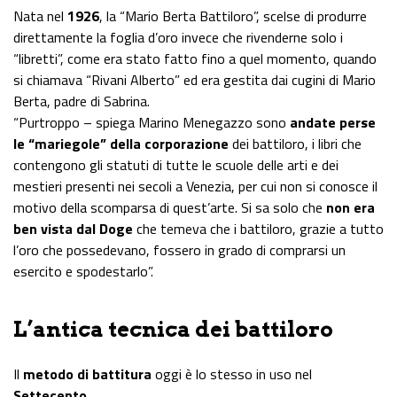
Nata nel
1926
, la “Mario Berta Battiloro”, scelse di produrre
direttamente la foglia d’oro invece che rivenderne solo i
“libretti”, come era stato fatto fino a quel momento, quando
si chiamava “Rivani Alberto” ed era gestita dai cugini di Mario
Berta, padre di Sabrina.
“Purtroppo – spiega Marino Menegazzo sono
andate perse
le “mariegole” della corporazione
dei battiloro, i libri che
contengono gli statuti di tutte le scuole delle arti e dei
mestieri presenti nei secoli a Venezia, per cui non si conosce il
motivo della scomparsa di quest’arte. Si sa solo che
non era
ben vista dal Doge
che temeva che i battiloro, grazie a tutto
l’oro che possedevano, fossero in grado di comprarsi un
esercito e spodestarlo”.
L’antica tecnica dei battiloro
Il
metodo di battitura
oggi è lo stesso in uso nel
Settecento
.