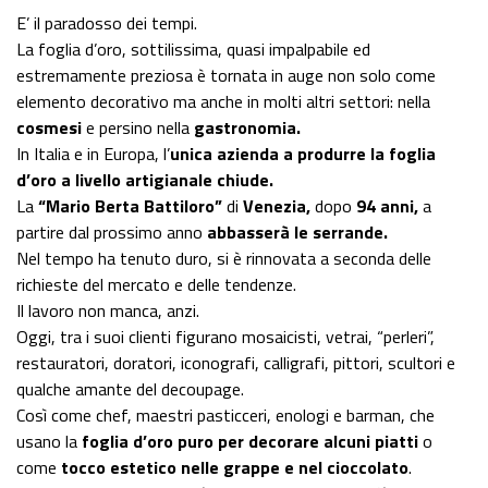
E’ il paradosso dei tempi.
La foglia d’oro, sottilissima, quasi impalpabile ed
estremamente preziosa è tornata in auge non solo come
elemento decorativo ma anche in molti altri settori: nella
cosmesi
e persino nella
gastronomia.
In Italia e in Europa, l’
unica azienda a produrre la foglia
d’oro a livello artigianale chiude.
La
“Mario Berta Battiloro”
di
Venezia,
dopo
94 anni,
a
partire dal prossimo anno
abbasserà le serrande.
Nel tempo ha tenuto duro, si è rinnovata a seconda delle
richieste del mercato e delle tendenze.
Il lavoro non manca, anzi.
Oggi, tra i suoi clienti figurano mosaicisti, vetrai, “perleri”,
restauratori, doratori, iconografi, calligrafi, pittori, scultori e
qualche amante del decoupage.
Così come chef, maestri pasticceri, enologi e barman, che
usano la
foglia d’oro puro per decorare alcuni piatti
o
come
tocco estetico nelle grappe e nel cioccolato
.