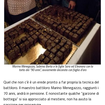
Marino Menegazzo, Sabrina Berta e le figlie Sara ed Eleonora con la
torta dei “90 anni”, ovviamente decorata con foglia d’oro
Quel che non c’è è un erede pronto a far propria la tecnica del
battiloro. Il maestro battiloro Marino Menegazzo, raggiunti i
70 anni, andrà in pensione. E nonostante qualche “garzone di
bottega” si sia approcciato al mestiere, non ha avuto la
passione per proseguire.