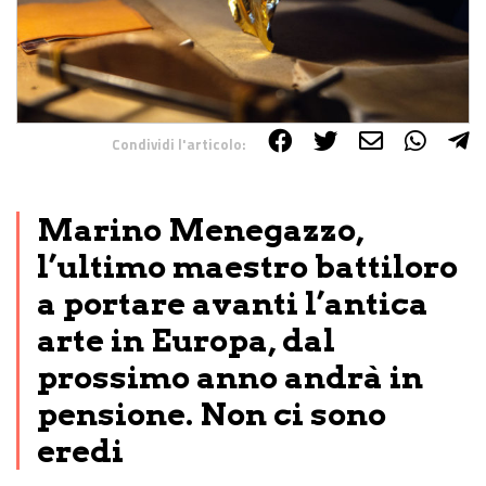
Condividi l'articolo:
Share on Facebook
Share on Twitter
Share on E-Mail
Share on WhatsApp
Share on Telegram
Marino Menegazzo,
l’ultimo maestro battiloro
a portare avanti l’antica
arte in Europa, dal
prossimo anno andrà in
pensione. Non ci sono
eredi