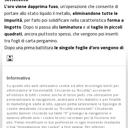
L’oro viene dapprima fuso
, un’operazione che consente di
portare allo stato liquido il metallo,
eliminandone tutte le
impurità
, per farlo poi solidificare nella caratteristica
forma a
lingotto
. Dopo si passa alla
laminatura
e al
taglio in piccoli
quadrati
, ancora piuttosto spessi, che vengono poi inseriti
tra fogli di carta pergamino.
Dopo una prima battitura
le singole foglie d’oro vengono di
nuovo tagliate in quattro e battute con martelli
che
pesano tra i tre e gli otto chili e infine passate alle cosiddette
taglioro,
le cinque dipendenti (tutte donne) che
le
confezionano nei libretti pronti per la vendita
.
Informativa
“La cosa più difficile da imparare è tenere il martello nel modo
Su questo sito web utilizziamo cookie ed altre tecnologie simili per
giusto – spiega Marino Menegazzo – Il polso e il braccio
ottimizzarne le funzionalità. Cliccando su “Accetta”, acconsenti
devono essere in linea e la mano deve scivolare sul manico, in
all’utilizzo di tutti i cookie, anche di terze parti, che utilizziamo per
personalizzare la navigazione, analizzare a fini statistici e per finalità
modo da sfruttare il peso e il rimbalzo sul pacchetto. Anche le
di marketing le visite al sito; oppure potrai selezionare le tipologie di
tagliaoro devono imparare a maneggiare la
foglia,
anzi a
cookie desiderate cliccando su "Accetta selezionati". Chiudendo
questo banner cliccando sul tasto “X” prosegui la navigazione e
“
soffiarla”
. La foglia è infatti talmente sottile che non si può
saranno attivati solo i cookie tecnici necessari per la fruizione del
quasi toccarla; il soffio serve per distenderla, tagliarla e
sito. Potrai modificare le tue preferenze in ogni momento mediante
il link “Impostazione dei cookie” a fine pagina. Per ulteriori