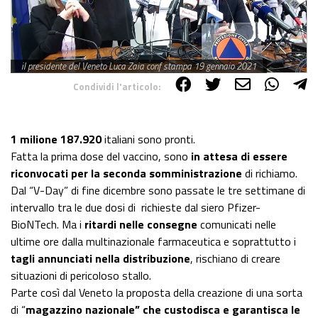
il presidente del Veneto Luca Zaia conf stampa 19 gennaio 2021
Condividi l'articolo:
Share on Facebook
Share on Twitter
Share on E-Mail
Share on WhatsApp
Share on Telegram
1 milione 187.920
italiani sono pronti.
Fatta la prima dose del vaccino, sono
in attesa di essere
riconvocati per la seconda somministrazione
di richiamo.
Dal “V-Day” di fine dicembre sono passate le tre settimane di
intervallo tra le due dosi di richieste dal siero Pfizer-
BioNTech. Ma i
ritardi nelle consegne
comunicati nelle
ultime ore dalla multinazionale farmaceutica e soprattutto i
tagli annunciati nella distribuzione
, rischiano di creare
situazioni di pericoloso stallo.
Parte così dal Veneto la proposta della creazione di una sorta
di “
magazzino nazionale” che custodisca e garantisca le