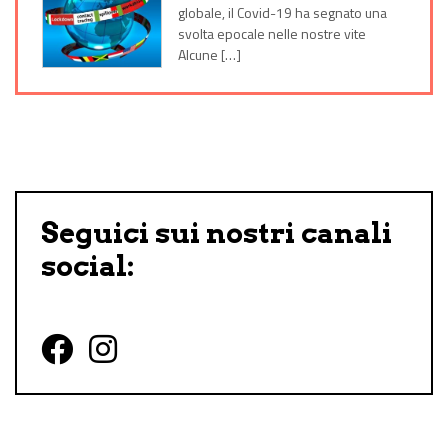
globale, il Covid-19 ha segnato una
svolta epocale nelle nostre vite
Alcune […]
Seguici sui nostri canali
social:
Follow us on Facebook
Follow us on Instagram