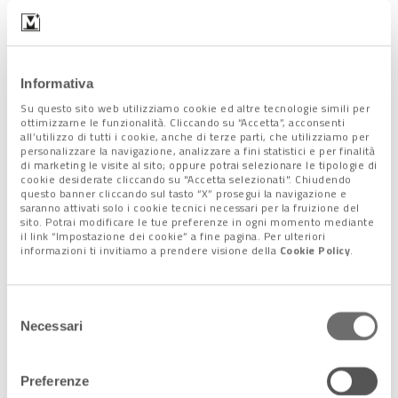
registrare
numeri incoraggianti
.
In particolare, le
terapie intensive
, ora attestate a
339
pazienti-Covid (-15 in 24 ore), compresi i negativizzati, sono
scese sotto il picco
di marzo
. Ovvero i 356 posti letto
Informativa
occupati il 31 marzo.
Continuano a scendere anche i ricoveri ordinari
Su questo sito web utilizziamo cookie ed altre tecnologie simili per
(2.603,
ottimizzarne le funzionalità. Cliccando su “Accetta”, acconsenti
-58
), anche se per scendere sotto il massimo del
1 aprile
all’utilizzo di tutti i cookie, anche di terze parti, che utilizziamo per
2020
personalizzare la navigazione, analizzare a fini statistici e per finalità
(2.068 pazienti Covid in area non critica) mancano
di marketing le visite al sito; oppure potrai selezionare le tipologie di
ancora poco più di 500 unità.
cookie desiderate cliccando su "Accetta selezionati". Chiudendo
questo banner cliccando sul tasto “X” prosegui la navigazione e
I
saranno attivati solo i cookie tecnici necessari per la fruizione del
nuovi dimessi
sono stati infatti
120,
mentre l’
incidenza di
sito. Potrai modificare le tue preferenze in ogni momento mediante
nuovi casi positivi sui tamponi
effettuati nelle 24 ore (869
il link “Impostazione dei cookie” a fine pagina. Per ulteriori
su 47.011) è
informazioni ti invitiamo a prendere visione della
scesa al 2,03%
. Ancora alto, invece, il numero
Cookie Policy
.
dei decessi: 162. Il totale, da inizio pandemia, è di 8.187
persone.
Selezione
Necessari
del
Scuola: tra ricorsi e confronto
consenso
nazionale
Preferenze