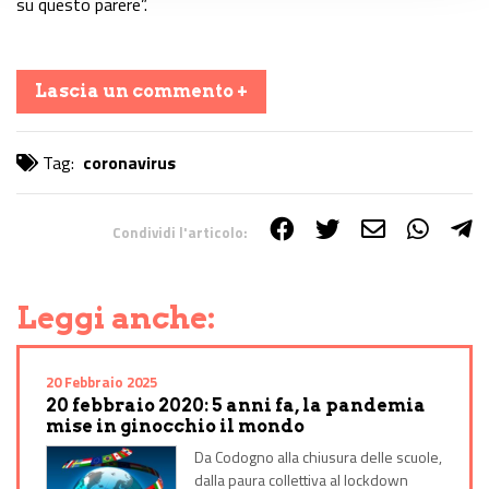
su questo parere”.
Lascia un commento +
Tag:
coronavirus
Condividi l'articolo:
Share on Facebook
Share on Twitter
Share on E-Mail
Share on WhatsApp
Share on Telegram
Leggi anche:
20 Febbraio 2025
20 febbraio 2020: 5 anni fa, la pandemia
mise in ginocchio il mondo
Da Codogno alla chiusura delle scuole,
dalla paura collettiva al lockdown