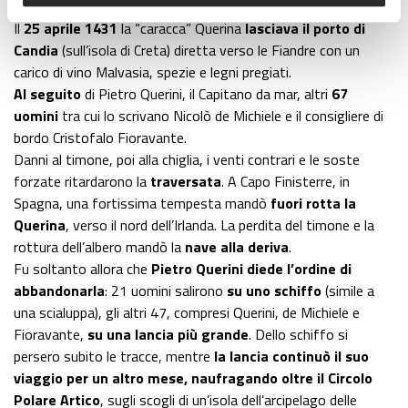
Il
25 aprile 1431
la “caracca” Querina
lasciava il porto di
Candia
(sull’isola di Creta) diretta verso le Fiandre con un
carico di vino Malvasia, spezie e legni pregiati.
Al seguito
di Pietro Querini, il Capitano da mar, altri
67
uomini
tra cui lo scrivano Nicolò de Michiele e il consigliere di
bordo Cristofalo Fioravante.
Danni al timone, poi alla chiglia, i venti contrari e le soste
forzate ritardarono la
traversata
. A Capo Finisterre, in
Spagna, una fortissima tempesta mandò
fuori rotta la
Querina
, verso il nord dell’Irlanda. La perdita del timone e la
rottura dell’albero mandò la
nave alla deriva
.
Fu soltanto allora che
Pietro Querini diede l’ordine di
abbandonarla
: 21 uomini salirono
su uno schiffo
(simile a
una scialuppa), gli altri 47, compresi Querini, de Michiele e
Fioravante,
su una lancia più grande
. Dello schiffo si
persero subito le tracce, mentre
la lancia continuò il suo
viaggio per un altro mese, naufragando oltre il Circolo
Polare Artico
, sugli scogli di un’isola dell’arcipelago delle