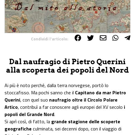
Condividi l'articolo:
Share on Facebook
Share on Twitter
Share on E-Mail
Share on WhatsApp
Share on Telegram
Dal naufragio di Pietro Querini
alla scoperta dei popoli del Nord
Ai più è noto perché, dalla terra norvegese, portò lo
stoccafisso. Ma pochi sanno che il
Capitano da mar Pietro
Querini
, con quel suo
naufragio oltre il Circolo Polare
Artico
, contribuì a far conoscere agli europei del XV secolo
i
popoli del Grande Nord
.
Si aprì così, di fatto, la
grande stagione delle scoperte
geografiche
culminata, sei decenni dopo, con il viaggio di