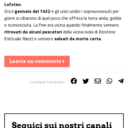
Lofoten
.
Era il
gennaio del 1432
e gli unici undici i sopravvvissuti per
giorni si cibarono di quel poco che offriva la terra arida, gelida
e sconosciuta. La fine era vicina quando finalmente vennero
ritrovati da alcuni pescatori
della vicina isola di Rostene
(l’attuale Røst) e vennero
salvati da morte certa
.
Lascia un commento +
Condividi l'articolo:
Share on Facebook
Share on Twitter
Share on E-Mail
Share on WhatsApp
Share on Telegram
Seguici sui nostri canali