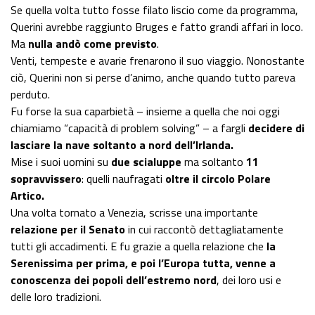
Se quella volta tutto fosse filato liscio come da programma,
Querini avrebbe raggiunto Bruges e fatto grandi affari in loco.
Ma
nulla andò come previsto
.
Venti, tempeste e avarie frenarono il suo viaggio. Nonostante
ciò, Querini non si perse d’animo, anche quando tutto pareva
perduto.
Fu forse la sua caparbietà – insieme a quella che noi oggi
chiamiamo “capacità di problem solving” – a fargli
decidere di
lasciare la nave soltanto a nord dell’Irlanda.
Mise i suoi uomini su
due scialuppe
ma soltanto
11
sopravvissero
: quelli naufragati
oltre il circolo Polare
Artico.
Una volta tornato a Venezia, scrisse una importante
relazione per il Senato
in cui raccontò dettagliatamente
tutti gli accadimenti. E fu grazie a quella relazione che
la
Serenissima per prima, e poi l’Europa tutta, venne a
conoscenza dei popoli dell’estremo nord
, dei loro usi e
delle loro tradizioni.