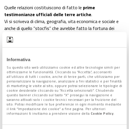
Quelle relazioni costituiscono di fatto le
prime
testimonianze ufficiali delle terre artiche
.
Vi si scriveva di clima, geografia, vita economica e sociale e
anche di quello “stocfis” che avrebbe fatto la fortuna dei
mercanti veneziani.
“Agli inizi del
XV secolo
, le
terre oltre il Circolo Polare
Artico non erano disegnate sulle mappe
– spiega Pietro
Falchetta, responsabile dell’Ufficio Carte Geografiche della
Informativa
Biblioteca Nazionale Marciana di Venezia -. Nel
1436
il
Su questo sito web utilizziamo cookie ed altre tecnologie simili per
cartografo veneziano Andrea Bianco compone un
atlantino
ottimizzarne le funzionalità. Cliccando su “Accetta”, acconsenti
nautico
, conservato presso la Marciana, e
in una carta
all’utilizzo di tutti i cookie, anche di terze parti, che utilizziamo per
personalizzare la navigazione, analizzare a fini statistici e per finalità
dell’Europa Settentrionale
all’altezza delle Lofoten appare
di marketing le visite al sito; oppure potrai selezionare le tipologie di
segnata una
località con il nome “Stocfis”.
Non sappiamo
cookie desiderate cliccando su "Accetta selezionati". Chiudendo
questo banner cliccando sul tasto “X” prosegui la navigazione e
con certezza se il Querini avesse avuto contatti con il
saranno attivati solo i cookie tecnici necessari per la fruizione del
cartografo ma è ipotizzabile che Bianco fosse venuto a
sito. Potrai modificare le tue preferenze in ogni momento mediante
il link “Impostazione dei cookie” a fine pagina. Per ulteriori
conoscenza del naufragio e che ne fosse rimasto
informazioni ti invitiamo a prendere visione della
Cookie Policy
.
impressionato tanto da indurlo a inserire quel toponimo”.
Anche nel Mappamondo di Fra Mauro c’è un esplicito