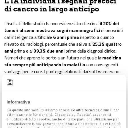
L’IA individua i segnali precoci
di cancro in largo anticipo
I risultati dello studio hanno evidenziato che circa
il 20% dei
tumori al seno mostrava segni mammografici
riconosciuti
dall’intelligenza artificiale
6 anni prima
rispetto a quanto
rilevato dai radiologi, percentuale che saliva al
25,2% quattro
anni
prima e al
39,3% due anni
prima della diagnosi clinica.
Numeri che aprono le porte a un futuro nel quale la
medicina
sta sempre più anticipando la malattia
con conseguenti
vantaggi per le cure. I punteggi elaborati dai software erano
più alti nelle donne che avrebbero poi ricevuto una diagnosi di
tumore e minori in quelle che non lo hanno sviluppato.
Informativa
Prospettive future
Su questo sito web utilizziamo cookie ed altre tecnologie simili per
ottimizzarne le funzionalità. Cliccando su “Accetta”, acconsenti
Il monitoraggio di quanto emerso, secondo gli autori della
all’utilizzo di tutti i cookie, anche di terze parti, che utilizziamo per
personalizzare la navigazione, analizzare a fini statistici e per finalità
ricerca, apre alla
possibilità che l’intelligenza artificiale