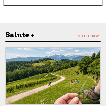
Follow us on Facebook
Follow us on Instagram
Salute +
TUTTE LE NEWS