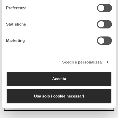
prepara la flotta per
contrastare l’emergenza
Preferenze
23 Giugno 2021
Statistiche
Marketing
Scegli e personalizza
Seguici sui nostri canali
social:
Accetta
Usa solo i cookie necessari
Follow us on Facebook
Follow us on Instagram