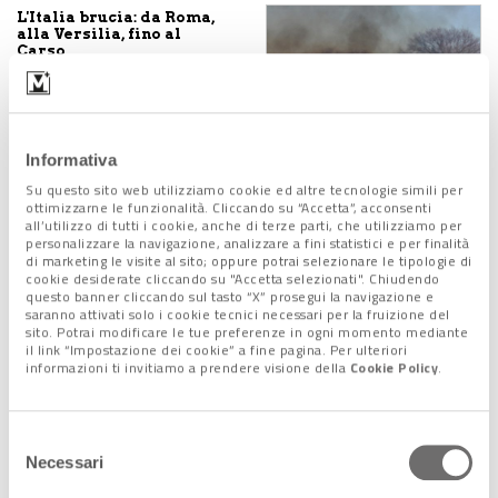
L'Italia brucia: da Roma,
alla Versilia, fino al
Carso
21 Luglio 2022
Informativa
Incendi: oltre 1.200
Su questo sito web utilizziamo cookie ed altre tecnologie simili per
interventi dei pompieri
ottimizzarne le funzionalità. Cliccando su “Accetta”, acconsenti
in un giorno, l'Italia
all’utilizzo di tutti i cookie, anche di terze parti, che utilizziamo per
brucia
personalizzare la navigazione, analizzare a fini statistici e per finalità
3 Agosto 2021
di marketing le visite al sito; oppure potrai selezionare le tipologie di
cookie desiderate cliccando su "Accetta selezionati". Chiudendo
questo banner cliccando sul tasto “X” prosegui la navigazione e
saranno attivati solo i cookie tecnici necessari per la fruizione del
sito. Potrai modificare le tue preferenze in ogni momento mediante
L'estate che brucia.
il link “Impostazione dei cookie” a fine pagina. Per ulteriori
Ancora allarme in
Sardegna. Diversi roghi
informazioni ti invitiamo a prendere visione della
Cookie Policy
.
nel mondo
26 Luglio 2021
Selezione
Necessari
del
Incendi boschivi: l’UE
consenso