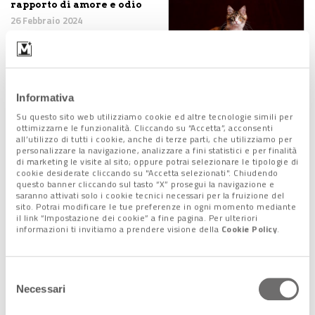
rapporto di amore e odio
26 Febbraio 2024
Il Gatto-investigatore
Informativa
grazie al Dna
Su questo sito web utilizziamo cookie ed altre tecnologie simili per
2 Novembre 2022
ottimizzarne le funzionalità. Cliccando su “Accetta”, acconsenti
all’utilizzo di tutti i cookie, anche di terze parti, che utilizziamo per
personalizzare la navigazione, analizzare a fini statistici e per finalità
di marketing le visite al sito; oppure potrai selezionare le tipologie di
cookie desiderate cliccando su "Accetta selezionati". Chiudendo
questo banner cliccando sul tasto “X” prosegui la navigazione e
Nel 2020 cresciute le
saranno attivati solo i cookie tecnici necessari per la fruizione del
adozioni di cani e gatti.
sito. Potrai modificare le tue preferenze in ogni momento mediante
il link “Impostazione dei cookie” a fine pagina. Per ulteriori
15 Gennaio 2021
informazioni ti invitiamo a prendere visione della
Cookie Policy
.
Selezione
Necessari
del
Venezia celata dietro a un
gatto
consenso