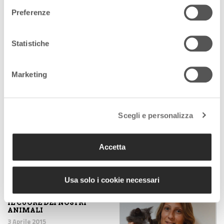
1 Settembre 2020
Preferenze
Statistiche
Uno studio sui gatti di Vo'
per capire meglio il
coronavirus
Marketing
20 Aprile 2020
Scegli e personalizza
World Cat Day: dai campi
di Venezia ai forti di
Mestre fino ai social.
Accetta
7 Agosto 2019
Usa solo i cookie necessari
PRENDIAMOCI A CUORE
IL CUORE DEI NOSTRI
ANIMALI
3 Aprile 2015