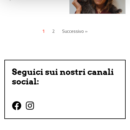
1
2
Successivo »
Seguici sui nostri canali
social:
Follow us on Facebook
Follow us on Instagram