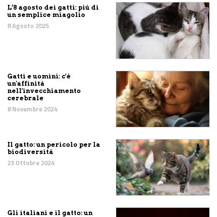
L’8 agosto dei gatti: più di
un semplice miagolio
8 Agosto 2025
Gatti e uomini: c'è
un'affinità
nell'invecchiamento
cerebrale
8 Novembre 2024
Il gatto: un pericolo per la
biodiversità
23 Ottobre 2024
Gli italiani e il gatto: un