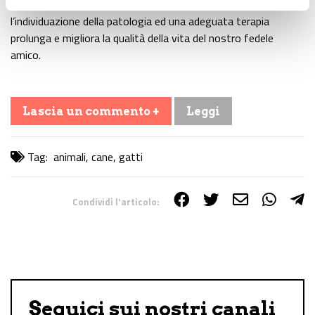
nella maggior parte dei casi non esista una terapia risolutiva,
l’individuazione della patologia ed una adeguata terapia
prolunga e migliora la qualità della vita del nostro fedele
amico.
Lascia un commento +
Leggi
Tag:
animali
,
cane
,
gatti
Condividi l'articolo:
Share on Facebook
Share on Twitter
Share on E-Mail
Share on WhatsApp
Share on Telegram
Seguici sui nostri canali