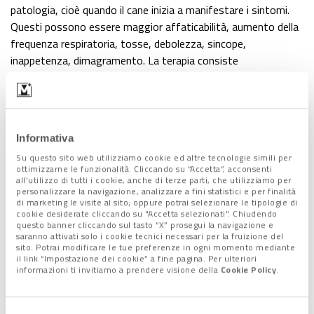
patologia, cioè quando il cane inizia a manifestare i sintomi.
Questi possono essere maggior affaticabilità, aumento della
frequenza respiratoria, tosse, debolezza, sincope,
inappetenza, dimagramento. La terapia consiste
nell’assunzione di alcuni farmaci, di cui tipo e dosaggio
vengono valutati caso per caso, da assumere per bocca, per
tutta la vita del paziente. Con l’attuale terapia si ha un
notevole miglioramento della qualità della vita dell’animale,
Informativa
oltre che un significativo prolungamento. Nello scompenso
Su questo sito web utilizziamo cookie ed altre tecnologie simili per
acuto si ha invece una improvvisa dispnea (difficoltà
ottimizzarne le funzionalità. Cliccando su “Accetta”, acconsenti
respiratoria) indice di edema polmonare acuto. In questo caso
all’utilizzo di tutti i cookie, anche di terze parti, che utilizziamo per
personalizzare la navigazione, analizzare a fini statistici e per finalità
siamo ovviamente di fronte ad un’emergenza e il paziente
di marketing le visite al sito; oppure potrai selezionare le tipologie di
necessita di essere ospedalizzato per iniziare al più presto le
cookie desiderate cliccando su "Accetta selezionati". Chiudendo
questo banner cliccando sul tasto “X” prosegui la navigazione e
opportune terapie.
saranno attivati solo i cookie tecnici necessari per la fruizione del
Così come i cani, anche i gatti possono essere colpiti da
sito. Potrai modificare le tue preferenze in ogni momento mediante
il link “Impostazione dei cookie” a fine pagina. Per ulteriori
malattie cardiache, sia congenite che acquisite. La cardiopatia
informazioni ti invitiamo a prendere visione della
Cookie Policy
.
più comune che li può interessare è la cardiomiopatia
ipertrofica, una patologia di difficile individuazione in quanto
spesso asintomatica nelle fasi iniziali e a volte causa di morte