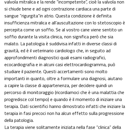
valvola mitralica e la rende “incompetente”, cioè la valvola non
si chiude bene e ad ogni contrazione cardiaca una parte di
sangue “rigurgita”in atrio. Questa condizione è definita
insufficienza mitralica e all’auscultazione con lo stetoscopio è
percepita come un soffio. Se al vostro cane viene sentito un
soffio durante la visita clinica, non significa però che sia
malato. La patologia è suddivisa infatti in diverse classi di
gravità, ed è il veterinario cardiologo che, in seguito ad
approfondimenti diagnostici quali esami radiografici,
ecocardiografia e in alcuni casi elettrocardiogramma, può
studiare il paziente. Questi accertamenti sono molto
importanti in quanto, oltre a formulare una diagnosi, aiutano
a capire la classe di appartenenza, per decidere quindi un
percorso di monitoraggio (ricordiamoci che è una malattia che
progredisce col tempo) e quando è il momento di iniziare una
terapia. Dati scientifici hanno dimostrato infatti che iniziare la
terapia in fasi precoci non ha alcun effetto sulla progressione
della patologia.
La terapia viene solitamente iniziata nella fase “clinica” della