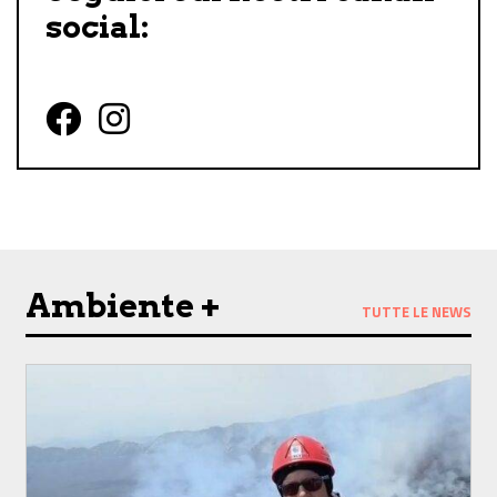
social:
Follow us on Facebook
Follow us on Instagram
Ambiente +
TUTTE LE NEWS