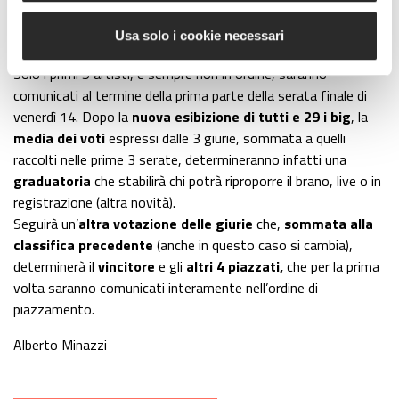
primi 5 classificati
“di tappa”
, ma non in ordine di
Usa solo i cookie necessari
piazzamento.
Solo i primi 5 artisti, e sempre non in ordine, saranno
comunicati al termine della prima parte della serata finale di
venerdì 14. Dopo la
nuova esibizione di tutti e 29 i big
, la
media dei voti
espressi dalle 3 giurie, sommata a quelli
raccolti nelle prime 3 serate, determineranno infatti una
graduatoria
che stabilirà chi potrà riproporre il brano, live o in
registrazione (altra novità).
Seguirà un’
altra votazione delle giurie
che,
sommata alla
classifica precedente
(anche in questo caso si cambia),
determinerà il
vincitore
e gli
altri 4 piazzati,
che per la prima
volta saranno comunicati interamente nell’ordine di
piazzamento.
Alberto Minazzi