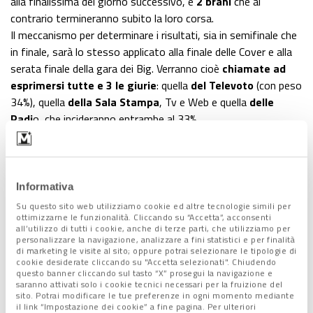
alla finalissima del giorno successivo, e
2 brani
che al
contrario termineranno subito la loro corsa.
Il meccanismo per determinare i risultati, sia in semifinale che
in finale, sarà lo stesso applicato alla finale delle Cover e alla
serata finale della gara dei Big. Verranno cioè
chiamate ad
esprimersi tutte e 3 le giurie
: quella
del Televoto
(con peso
34%), quella
della Sala Stampa
, Tv e Web e quella
delle
Radi
o, che incideranno entrambe al 33%.
Informativa
Su questo sito web utilizziamo cookie ed altre tecnologie simili per
ottimizzarne le funzionalità. Cliccando su “Accetta”, acconsenti
all’utilizzo di tutti i cookie, anche di terze parti, che utilizziamo per
personalizzare la navigazione, analizzare a fini statistici e per finalità
di marketing le visite al sito; oppure potrai selezionare le tipologie di
cookie desiderate cliccando su "Accetta selezionati". Chiudendo
questo banner cliccando sul tasto “X” prosegui la navigazione e
saranno attivati solo i cookie tecnici necessari per la fruizione del
sito. Potrai modificare le tue preferenze in ogni momento mediante
il link “Impostazione dei cookie” a fine pagina. Per ulteriori