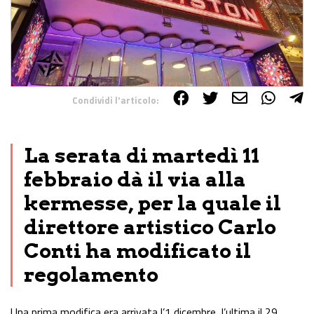
Condividi l'articolo:
Share on Facebook
Share on Twitter
Share on E-Mail
Share on WhatsApp
Share on Telegram
La serata di martedì 11
febbraio dà il via alla
kermesse, per la quale il
direttore artistico Carlo
Conti ha modificato il
regolamento
Una prima modifica era arrivata l’1 dicembre, l’ultima il 29