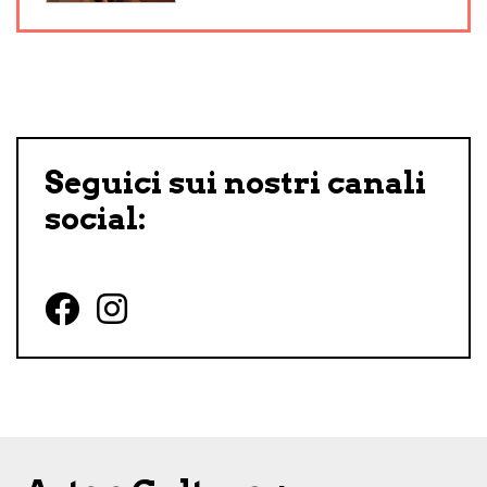
Seguici sui nostri canali
social:
Follow us on Facebook
Follow us on Instagram