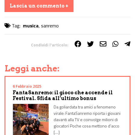
Lascia un commento +
Tag:
musica
,
sanremo
Condividi l'articolo:
Share on Facebook
Share on Twitter
Share on E-Mail
Share on WhatsApp
Share on Telegram
Leggi anche:
6 Febbraio 2025
FantaSanremo: il gioco che accende il
Festival. Sfida all’ultimo bonus
Da goliardata tra amici a fenomeno
virale: FantaSanremo riporta i giovani
davanti alla TV e coinvolge milioni di
giocatori Poche cosa mettono d’acco
[…]