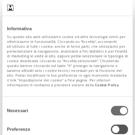
Condividi l'articolo:
Share on Facebook
Share on Twitter
Share on E-Mail
Share on WhatsApp
Share on Telegram
Informativa
Su questo sito web utilizziamo cookie ed altre tecnologie simili per
ottimizzarne le funzionalità. Cliccando su “Accetta”, acconsenti
all’utilizzo di tutti i cookie, anche di terze parti, che utilizziamo per
personalizzare la navigazione, analizzare a fini statistici e per finalità
di marketing le visite al sito; oppure potrai selezionare le tipologie di
cookie desiderate cliccando su "Accetta selezionati". Chiudendo
Seguici sui nostri canali
questo banner cliccando sul tasto “X” prosegui la navigazione e
saranno attivati solo i cookie tecnici necessari per la fruizione del
social:
sito. Potrai modificare le tue preferenze in ogni momento mediante
il link “Impostazione dei cookie” a fine pagina. Per ulteriori
informazioni ti invitiamo a prendere visione della
Cookie Policy
.
Selezione
Follow us on Facebook
Follow us on Instagram
Necessari
del
consenso
Preferenze