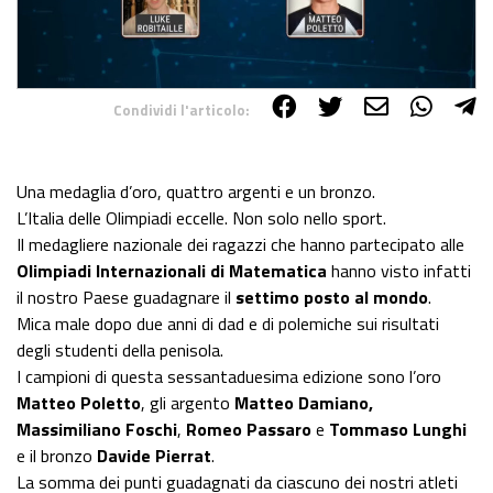
Condividi l'articolo:
Share on Facebook
Share on Twitter
Share on E-Mail
Share on WhatsApp
Share on Telegram
Una medaglia d’oro, quattro argenti e un bronzo.
L’Italia delle Olimpiadi eccelle. Non solo nello sport.
Il medagliere nazionale dei ragazzi che hanno partecipato alle
Olimpiadi Internazionali di Matematica
hanno visto infatti
il nostro Paese guadagnare il
settimo posto al mondo
.
Mica male dopo due anni di dad e di polemiche sui risultati
degli studenti della penisola.
I campioni di questa sessantaduesima edizione sono l’oro
Matteo Poletto
, gli argento
Matteo Damiano,
Massimiliano Foschi
,
Romeo Passaro
e
Tommaso Lunghi
e il bronzo
Davide Pierrat
.
La somma dei punti guadagnati da ciascuno dei nostri atleti