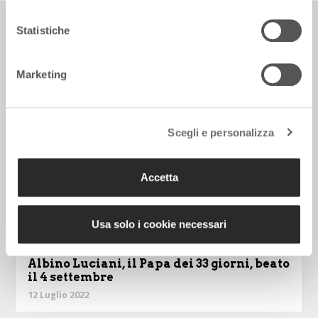
Persone +
Statistiche
TUTTE LE NEWS
Marketing
Scegli e personalizza
Accetta
Usa solo i cookie necessari
Albino Luciani, il Papa dei 33 giorni, beato
il 4 settembre
12 Luglio 2022