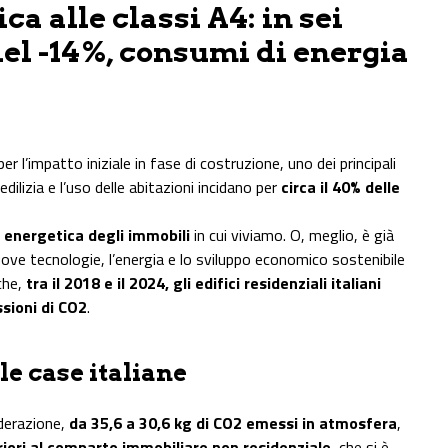
ca alle classi A4: in sei
del -14%, consumi di energia
per l’impatto iniziale in fase di costruzione, uno dei principali
l’edilizia e l’uso delle abitazioni incidano per
circa il 40% delle
 energetica degli immobili
in cui viviamo. O, meglio, è già
uove tecnologie, l’energia e lo sviluppo economico sostenibile
 che,
tra il 2018 e il 2024, gli edifici residenziali italiani
sioni di CO2
.
le case italiane
iderazione,
da 35,6 a 30,6 kg di CO2 emessi in atmosfera
,
riori al comparto immobiliare non residenziale
, che si è