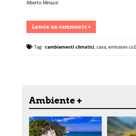
Alberto Minazzi
Lascia un commento +
Tag:
cambiamenti climatici
,
casa
,
emissioni co
Share on Facebook
Share on Twitter
Share on E-Mail
Share on WhatsApp
Share on Telegram
Ambiente +