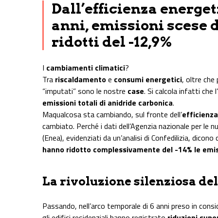
Dall’efficienza energeti
anni, emissioni scese 
ridotti del -12,9%
I
cambiamenti climatici
?
Tra
riscaldamento
e
consumi energetici
, oltre che 
“imputati” sono le nostre
case
. Si calcola infatti che 
emissioni totali di anidride carbonica
.
Maqualcosa sta cambiando, sul fronte dell’
efficienza
cambiato. Perché i dati dell’Agenzia nazionale per le n
(Enea), evidenziati da un’analisi di Confedilizia, dicono
hanno ridotto complessivamente del -14% le emis
La rivoluzione silenziosa del
Passando, nell’arco temporale di 6 anni preso in cons
gli edifici residenziali hanno registrato
riduzioni supe