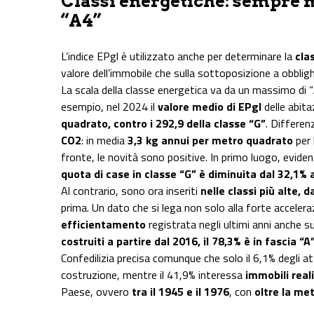
Classi energetiche: sempre m
“A4”
L’indice EPgl è utilizzato anche per determinare la
cla
valore dell’immobile che sulla sottoposizione a obblighi 
La scala della classe energetica va da un massimo di “
esempio, nel 2024 il
valore medio di EPgl
delle abita
quadrato, contro i 292,9 della classe “G”
. Differen
CO2
: in media
3,3 kg annui per metro quadrato
per 
fronte, le novità sono positive. In primo luogo, evidenzi
quota di case in classe “G” è diminuita dal 32,1% 
Al contrario, sono ora inseriti
nelle classi più alte, d
prima. Un dato che si lega non solo alla forte accelera
efficientamento
registrata negli ultimi anni anche su
costruiti a partire dal 2016, il 78,3% è in fascia “A
Confedilizia precisa comunque che solo il 6,1% degli at
costruzione, mentre il 41,9% interessa
immobili real
Paese, ovvero
tra il 1945 e il 1976
, con
oltre la me