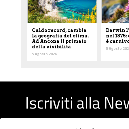
Caldo record, cambia
Darwin l
la geografia del clima.
nel 1875:
Ad Ancona il primato
è carniv
della vivibilità
5 Agosto 202
5 Agosto 2026
Iscriviti alla N
Ricevi ogni settimana i migliori articoli selezionati dal