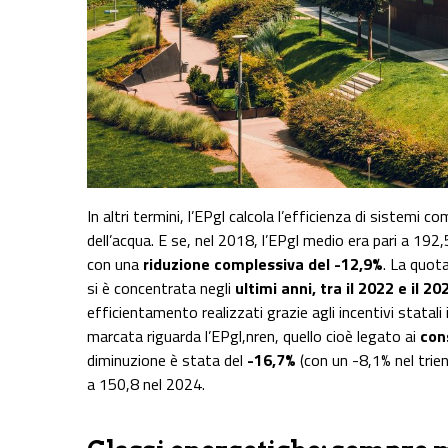
In altri termini, l’EPgl calcola l’efficienza di sistemi 
dell’acqua. E se, nel 2018, l’EPgl medio era pari a 1
con una
riduzione complessiva del -12,9%
. La quot
si è concentrata negli
ultimi anni, tra il 2022 e il 20
efficientamento realizzati grazie agli incentivi statali i
marcata riguarda l’EPgl,nren, quello cioè legato ai
con
diminuzione è stata del
-16,7%
(con un -8,1% nel trie
a 150,8 nel 2024.