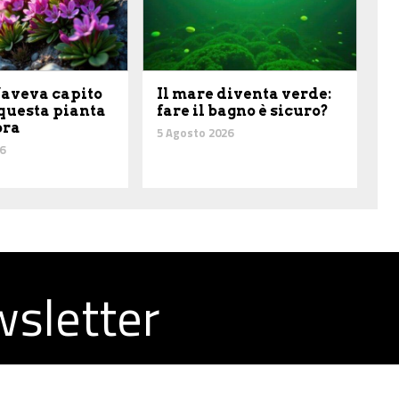
’aveva capito
Il mare diventa verde:
 questa pianta
fare il bagno è sicuro?
ora
5 Agosto 2026
6
ewsletter
la redazione