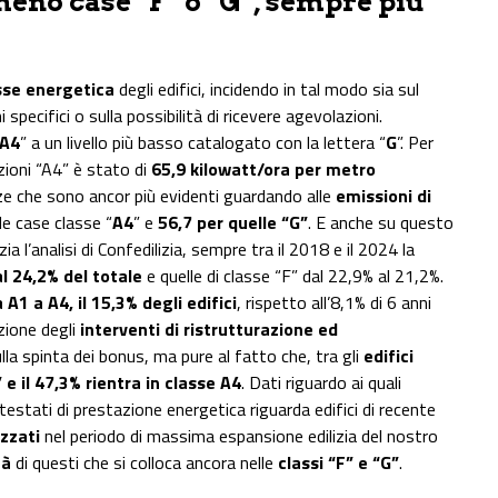
eno case “F” o “G”, sempre più
sse energetica
degli edifici, incidendo in tal modo sia sul
specifici o sulla possibilità di ricevere agevolazioni.
A4
” a un livello più basso catalogato con la lettera “
G
”. Per
zioni “A4” è stato di
65,9 kilowatt/ora per metro
ze che sono ancor più evidenti guardando alle
emissioni di
le case classe “
A4
” e
56,7 per quelle “G”
. E anche su questo
a l’analisi di Confedilizia, sempre tra il 2018 e il 2024 la
al 24,2% del totale
e quelle di classe “F” dal 22,9% al 21,2%.
a A1 a A4, il 15,3% degli edifici
, rispetto all’8,1% di 6 anni
zione degli
interventi di ristrutturazione ed
lla spinta dei bonus, ma pure al fatto che, tra gli
edifici
” e il 47,3% rientra in classe A4
. Dati riguardo ai quali
testati di prestazione energetica riguarda edifici di recente
izzati
nel periodo di massima espansione edilizia del nostro
tà
di questi che si colloca ancora nelle
classi “F” e “G”
.