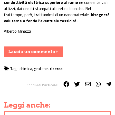
conduttività elettrica superiore al rame
ne consente vari
utilizzi, dai circuiti stampati alle retine bioniche. Nel
frattempo, però, trattandosi di un nanomateriale,
bisognerà
valutarne a fondo l’eventuale tossicità.
Alberto Minazzi
Lascia un commento +
Tag:
chimica
,
grafene
,
ricerca
Condividi l'articolo:
Share on Facebook
Share on Twitter
Share on E-Mail
Share on WhatsApp
Share on Telegram
Leggi anche: