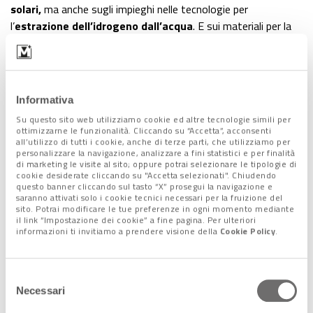
solari,
ma anche sugli impieghi nelle tecnologie per
l’
estrazione dell’idrogeno dall’acqua
. E sui materiali per la
costruzione di
veicoli elettrici e aerei più leggeri
. Non a
caso, già nel 2013 la Ue ha stanziato 1 miliardo per la ricerca
sul grafene.
Informativa
Il grafene: conosciamolo meglio
Su questo sito web utilizziamo cookie ed altre tecnologie simili per
ottimizzarne le funzionalità. Cliccando su “Accetta”, acconsenti
all’utilizzo di tutti i cookie, anche di terze parti, che utilizziamo per
personalizzare la navigazione, analizzare a fini statistici e per finalità
Ma cosa differenzia il carbonio del grafene da quello che
di marketing le visite al sito; oppure potrai selezionare le tipologie di
compone la mina di una matita o un diamante?
cookie desiderate cliccando su "Accetta selezionati". Chiudendo
questo banner cliccando sul tasto “X” prosegui la navigazione e
Nella grafite che si usa per scrivere, gli
atomi
si legano in
saranno attivati solo i cookie tecnici necessari per la fruizione del
maniera casuale; nel brillante e nel grafene invece in una
sito. Potrai modificare le tue preferenze in ogni momento mediante
il link “Impostazione dei cookie” a fine pagina. Per ulteriori
struttura ordinata
. Quel che cambia, in questo caso, è lo
informazioni ti invitiamo a prendere visione della
Cookie Policy
.
spessore
: appena un atomo, nel nuovo materiale, per questo
definito “
2D
”.
Selezione
Necessari
del
consenso