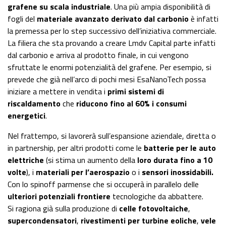
grafene su scala industriale
. Una più ampia disponibilità di
fogli del
materiale avanzato derivato dal carbonio
è infatti
la premessa per lo step successivo dell’iniziativa commerciale.
La filiera che sta provando a creare Lmdv Capital parte infatti
dal carbonio e arriva al prodotto finale, in cui vengono
sfruttate le enormi potenzialità del grafene. Per esempio, si
prevede che già nell’arco di pochi mesi EsaNanoTech possa
iniziare a mettere in vendita i
primi sistemi di
riscaldamento
che
riducono fino al 60% i consumi
energetici
.
Nel frattempo, si lavorerà sull’espansione aziendale, diretta o
in partnership, per altri prodotti come le
batterie per le auto
elettriche
(si stima un aumento della
loro durata fino a 10
volte
), i
materiali per l’aerospazio
o i
sensori inossidabili.
Con lo spinoff parmense che si occuperà in parallelo delle
ulteriori potenziali frontiere
tecnologiche da abbattere.
Si ragiona già sulla produzione di
celle fotovoltaiche
,
supercondensatori
,
rivestimenti per turbine eoliche
,
vele