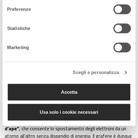
Preferenze
Statistiche
Marketing
Scegli e personalizza
La
scoperta del grafene
avvenne, un po’ casualmente, in un
laboratorio inglese nel
2004
e valse ai due giovani scienziati,
Kostantin Novoselov e André Geim, il
Nobel per la Fisica nel
Accetta
2010
. E già oggi, con le tecnologie più avanzate, se ne
producono diverse tonnellate ogni mese, utilizzate per la
Usa solo i cookie necessari
produzione per esempio di scarpe e caschi.
A determinarne le proprietà è la
struttura esagonale “a nido
d’ape”
, che consente lo spostamento degli elettroni da un
atomo all’altro senza dispendio di energia. Il grafene è dunque