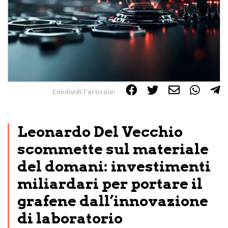
Condividi l'articolo:
Share on Facebook
Share on Twitter
Share on E-Mail
Share on WhatsApp
Share on Telegram
Leonardo Del Vecchio
scommette sul materiale
del domani: investimenti
miliardari per portare il
grafene dall’innovazione
di laboratorio