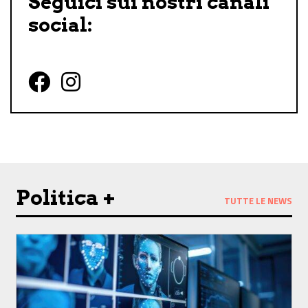
Seguici sui nostri canali
social:
Follow us on Facebook
Follow us on Instagram
Politica +
TUTTE LE NEWS