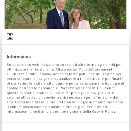
Informativa
Il presidente del Consiglio Giorgia Meloni accoglie Joe Biden al G7
Su questo sito web utilizziamo cookie ed altre tecnologie simili per
ottimizzarne le funzionalità. Cliccando su “Accetta”, acconsenti
La pace e gli altri dossier sul
all’utilizzo di tutti i cookie, anche di terze parti, che utilizziamo per
personalizzare la navigazione, analizzare a fini statistici e per finalità
tavolo del G7
di marketing le visite al sito; oppure potrai selezionare le tipologie di
cookie desiderate cliccando su "Accetta selezionati". Chiudendo
questo banner cliccando sul tasto “X” prosegui la navigazione e
saranno attivati solo i cookie tecnici necessari per la fruizione del
Non saranno comunque solo le questioni economico-
sito. Potrai modificare le tue preferenze in ogni momento mediante
finanziarie gli aspetti relativi ai conflitti in atto affrontate dal
il link “Impostazione dei cookie” a fine pagina. Per ulteriori
informazioni ti invitiamo a prendere visione della
Cookie Policy
.
G7.
Al centro della bozza finale dovrebbero infatti esserci una
richiesta formale alla Cina di interrompere il sostegno
Selezione