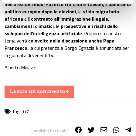
nell’area dell’Indo-Pacifico tra Cina e Taiwan,
il
panorama
politico europeo dopo le elezioni
, la
sfida migratoria
africana
e il
contrasto all’immigrazione illegale
, i
cambiamenti climatici
, le
prospettive e i rischi dello
sviluppo dell’intelligenza artificiale
. Proprio su questo
tema verrà
coinvolto nella discussione anche Papa
Francesco,
la cui presenza a Borgo Egnazia è annunciata per
la giornata di venerdì 14.
Alberto Minazzi
Lascia un commento +
Tag:
G7
Condividi l'articolo: