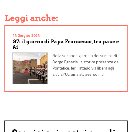
Share on Facebook
Share on Twitter
Share on E-Mail
Share on WhatsApp
Share on Telegram
Leggi anche:
14 Giugno 2024
G7: il giorno di Papa Francesco, tra pace e
Ai
Nella seconda giornata del summit di
Borgo Egnazia, la storica presenza del
Pontefice. Ieri l’atteso via libera agli
aiuti all’Ucraina attraverso […]