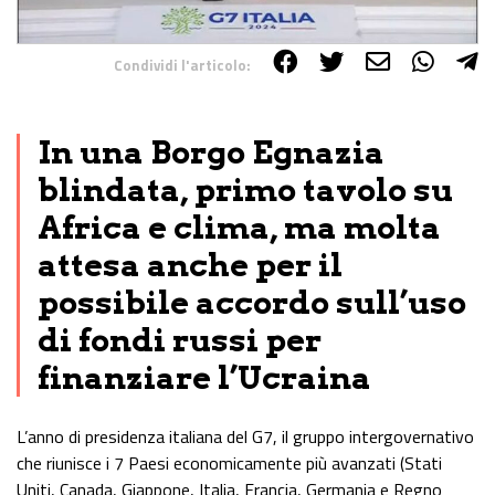
Condividi l'articolo:
Share on Facebook
Share on Twitter
Share on E-Mail
Share on WhatsApp
Share on Telegram
In una Borgo Egnazia
blindata, primo tavolo su
Africa e clima, ma molta
attesa anche per il
possibile accordo sull’uso
di fondi russi per
finanziare l’Ucraina
L’anno di presidenza italiana del G7, il gruppo intergovernativo
che riunisce i 7 Paesi economicamente più avanzati (Stati
Uniti, Canada, Giappone, Italia, Francia, Germania e Regno