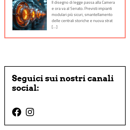
Il disegno di legge passa alla Camera
e ora va al Senato. Previsti impianti
modulari più sicuri, smantellamento
delle centrali storiche e nuova strat
[…]
Seguici sui nostri canali
social:
Follow us on Facebook
Follow us on Instagram