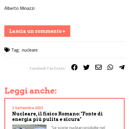
Alberto Minazzi
Lascia un commento +
Tag:
nucleare
Condividi l'articolo:
Share on Facebook
Share on Twitter
Share on E-Mail
Share on WhatsApp
Share on Telegram
Leggi anche:
2 Settembre 2022
Nucleare, il fisico Romano: "Fonte di
energia più pulita e sicura"
"Le scorie nucleari prodotte nel