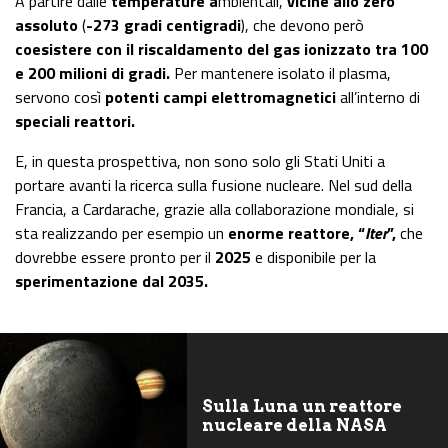
A partire dalle
temperature a
mbientali,
vicine allo zero
assoluto
(
-273 gradi centigradi
), che devono però
coesistere con il riscaldamento del gas ionizzato tra 100
e 200 milioni di gradi.
Per mantenere isolato il plasma,
servono così
potenti campi elettromagnetici
all’interno di
speciali reattori.
E, in questa prospettiva, non sono solo gli Stati Uniti a
portare avanti la ricerca sulla fusione nucleare. Nel sud della
Francia, a Cardarache, grazie alla collaborazione mondiale, si
sta realizzando per esempio un
enorme reattore, “
Iter
”,
che
dovrebbe essere pronto per il
2025
e disponibile per la
sperimentazione dal 2035.
Sulla Luna un reattore
nucleare della NASA