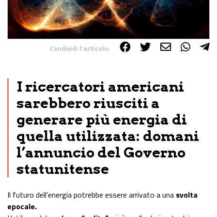
Condividi l'articolo:
Share on Facebook
Share on Twitter
Share on E-Mail
Share on WhatsApp
Share on Telegram
I ricercatori americani
sarebbero riusciti a
generare più energia di
quella utilizzata: domani
l’annuncio del Governo
statunitense
Il futuro dell’energia potrebbe essere arrivato a una
svolta
epocale.