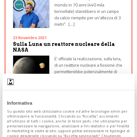
mondo in 70 anni (440 mila
tonnellate) starebbero in un campo
da calcio riempito per un’altezza di 3
metri". […]
23 Novembre 2021
Sulla Luna un reattore nucleare della
NASA
E’ ufficiale la realizzazione, sulla luna,
di un reattore nucleare a fissione che
permetterebbe potenzialmente di
avere a disposizione una potente f
[…]
22 Febbraio 2022
Informativa
Fusione nucleare: un algoritmo Google
controlla il plasma
Su questo sito web utilizziamo cookie ed altre tecnologie simili per
ottimizzarne le funzionalità. Cliccando su “Accetta”, acconsenti
L’obiettivo da raggiungere rimane
all’utilizzo di tutti i cookie, anche di terze parti, che utilizziamo per
sempre il medesimo: vale a dire
personalizzare la navigazione, analizzare a fini statistici e per finalità
di marketing le visite al sito; oppure potrai selezionare le tipologie di
riuscire a produrre energia pulita. Tra i
cookie desiderate cliccando su "Accetta selezionati". Chiudendo