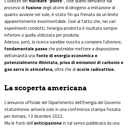
L’utilizzo del
nucleare “pulito”
, cioè quello derivante dai
processi di
fusione
degli atomi di idrogeno a imitazione di
quanto avviene nel sole, è stato fin qui frenato da un limite
apparentemente insormontabile. Cioè al fatto che, nei vari
esperimenti condotti, l’energia prodotta è risultata sempre
inferiore a quella utilizzata per produrla.
Adesso, però, la ricerca sarebbe riuscita a compiere l’ulteriore,
fondamentale passo
che potrebbe mettere a disposizione
dell’umanità una
fonte di energia economica e
potenzialmente illimitata, priva di emissioni di carbonio e
gas serra in atmosfera,
oltre che di
scorie radioattive.
La scoperta americana
L’annuncio ufficiale del Dipartimento dell’Energia del Governo
statunitense arriverà solo in una conferenza stampa fissata
per domani, 13 dicembre 2022.
Ma le fonti dell’
anticipazione
in tal senso pubblicata da una