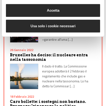
13 Settembre 2021
Energia pulita, sicura e illimitata: la
Accetta
nuova strada indicata dalle stelle
La chiave per una transizione
energetica pulita, sicura e
Usa solo i cookie necessari
rivoluzionaria, sta nelle stelle e nella
loro fusione nucleare. E potrà
«garantire all'uma […]
26 Gennaio 2022
Bruxelles ha deciso: il nucleare entra
nella tassonomia
Il dado è tratto. La Commissione
europea adotterà il 2 febbraio il
regolamento che include gas e
nucleare nella tassonomia. Lo ha
detto la Commissar […]
18 Febbraio 2022
Caro bollette: i sostegni non bastano.