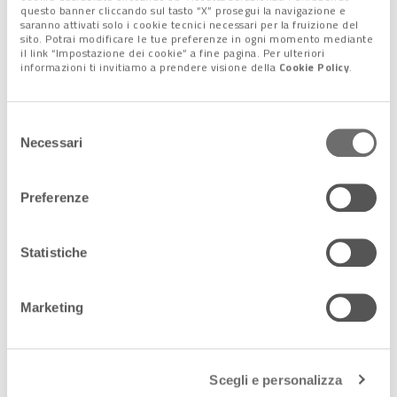
tanti scenari che si stanno aprendo in
questo banner cliccando sul tasto “X” prosegui la navigazione e
q […]
saranno attivati solo i cookie tecnici necessari per la fruizione del
sito. Potrai modificare le tue preferenze in ogni momento mediante
il link “Impostazione dei cookie” a fine pagina. Per ulteriori
2 Febbraio 2022
informazioni ti invitiamo a prendere visione della
Cookie Policy
.
Gas e nucleare entrano nella tassonomia
europea. Ora il testo passa al Parlamento
La Commissione europea ha adottato
Selezione
un atto delegato complementare
Necessari
del
"Clima" della tassonomia che riguarda
consenso
determinate attività del settore del
gas e d […]
Preferenze
9 Febbraio 2022
Statistiche
Dalla fusione nucleare l'elettricità: il
record della ricerca italiana ed europea
L’elettricità da fusione nucleare è una
Marketing
realtà e porta l’Europa molto vicina
all’obiettivo di realizzare energia eco
sostenibile in abbondanz […]
Scegli e personalizza