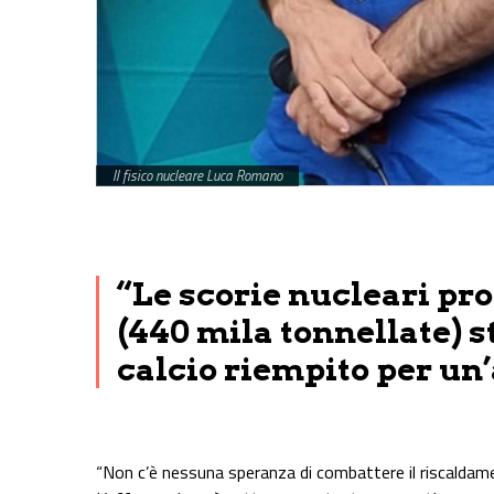
Il fisico nucleare Luca Romano
Share on Facebook
Share on Twitter
Share on E-Mail
Share on WhatsApp
Share on Telegram
“Le
scorie nucleari pr
(440 mila tonnellate) 
calcio
riempito per un’
“Non c’è nessuna speranza di combattere il riscaldamen