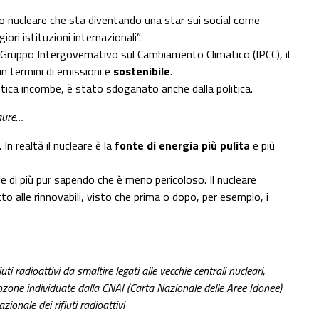
co nucleare che sta diventando una star sui social come
i istituzioni internazionali”.
 al Gruppo Intergovernativo sul Cambiamento Climatico (IPCC), il
in termini di emissioni e
sostenibile
.
etica incombe, è stato sdoganato anche dalla politica.
paure…
 In realtà il nucleare è la
fonte di energia più pulita
e più
me di più pur sapendo che è meno pericoloso. Il nucleare
to alle rinnovabili, visto che prima o dopo, per esempio, i
ti radioattivi da smaltire legati alle vecchie centrali nucleari,
ozone individuate dalla CNAI (Carta Nazionale delle Aree Idonee)
azionale dei rifiuti radioattivi