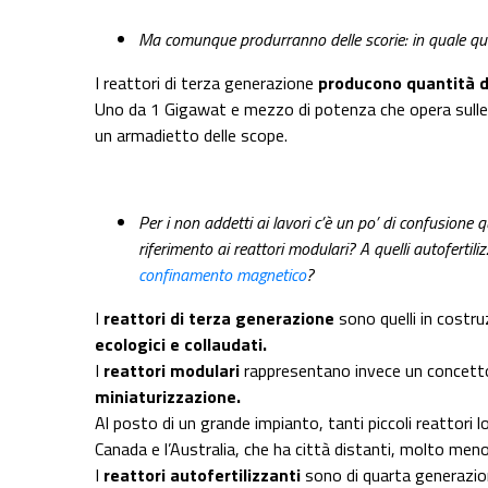
Ma comunque produrranno delle scorie: in quale quant
I reattori di terza generazione
producono quantità d
Uno da 1 Gigawat e mezzo di potenza che opera sulle 
un armadietto delle scope.
Per i non addetti ai lavori c’è un po’ di confusione 
riferimento ai reattori modulari? A quelli autofertil
confinamento magnetico
?
I
reattori di terza generazione
sono quelli in costr
ecologici e collaudati.
I
reattori modulari
rappresentano invece un concetto 
miniaturizzazione.
Al posto di un grande impianto, tanti piccoli reattori l
Canada e l’Australia, che ha città distanti, molto meno p
I
reattori autofertilizzanti
sono di quarta generazione