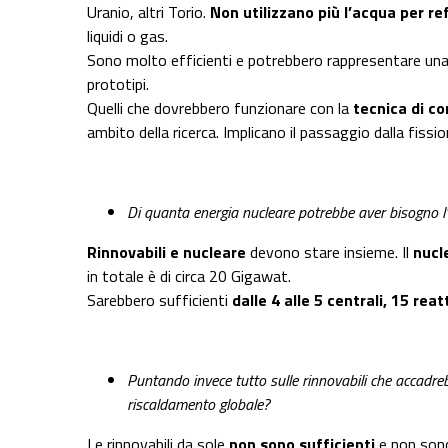
Uranio, altri Torio.
Non utilizzano più l’acqua per ref
liquidi o gas.
Sono molto efficienti e potrebbero rappresentare una va
prototipi.
Quelli che dovrebbero funzionare con la
tecnica di c
ambito della ricerca. Implicano il passaggio dalla fissio
Di quanta energia nucleare potrebbe aver bisogno l’
Rinnovabili e nucleare
devono stare insieme. Il
nucl
in totale è di circa 20 Gigawat.
Sarebbero sufficienti
dalle 4 alle 5 centrali, 15 reat
Puntando invece tutto sulle rinnovabili che accadre
riscaldamento globale?
Le rinnovabili da sole
non sono sufficienti
e non sono 