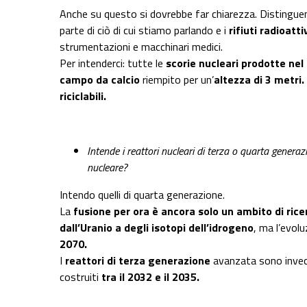
Anche su questo si dovrebbe far chiarezza. Distinguen
parte di ciò di cui stiamo parlando e i
rifiuti radioatti
strumentazioni e macchinari medici.
Per intenderci: tutte le
scorie nucleari prodotte nel
campo da calcio
riempito per un’
altezza di 3 metri.
riciclabili.
Intende i reattori nucleari di terza o quarta generaz
nucleare?
Intendo quelli di quarta generazione.
La
fusione per ora è ancora solo un ambito di rice
dall’Uranio a degli isotopi dell’idrogeno
, ma l’evolu
2070.
I
reattori di terza generazione
avanzata sono invece g
costruiti
tra il 2032 e il 2035.