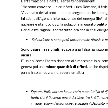
L’affermazione è netta, senza tentennamenti.
“Ne sono convinto – dice infatti Luca Romano, il fisi
“Avvocato dell’atomo -. Lo sostengono anche le maggior
Infatti, dall’Agenzia Internazionale dell’energia (IEA)
nucleare è ritenuto oggi la soluzione in quanto
pulito
Per queste ragioni, soprattutto ora che la crisi energ
Sul nucleare ci sono però ancora molte ritrosie e 
Sono
paure irrazionali
, legate a una falsa narrazione.
sicura.
E’ un po’ come l’aereo rispetto alla macchina: lo si te
genera poi una
minor quantità di rifiuti,
anche rispet
pannelli solari dovranno essere smaltiti.
Eppure l’Italia ancora ha un certo quantitativo di rifiu
tanto che il Governo dovrà decidere, tra le 67 macr
in varie regioni d’Italia, dove realizzare il Deposito n