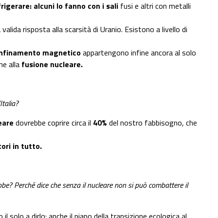
rigerare: alcuni lo fanno con i sali
fusi e altri con metalli
lida risposta alla scarsità di Uranio. Esistono a livello di
onfinamento magnetico
appartengono infine ancora al solo
ne alla
fusione nucleare.
Italia?
eare
dovrebbe coprire circa il
40%
del nostro fabbisogno, che
tori in tutto.
bbe? Perché dice che senza il nucleare non si può combattere il
il solo a dirlo: anche il piano della transizione ecologica al