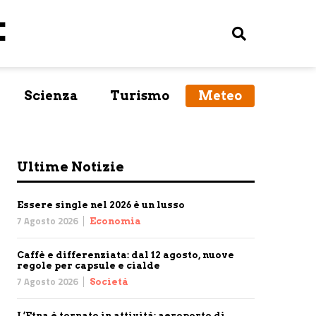
Scienza
Turismo
Meteo
Ultime Notizie
Essere single nel 2026 è un lusso
7 Agosto 2026
Economia
Caffè e differenziata: dal 12 agosto, nuove
regole per capsule e cialde
7 Agosto 2026
Società
L’Etna è tornato in attività: aeroporto di