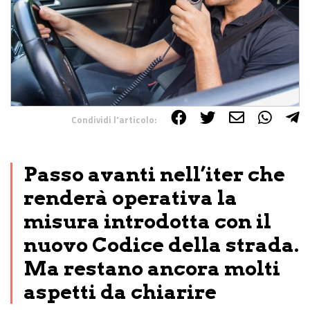
Condividi l'articolo:
Share on Facebook
Share on Twitter
Share on E-Mail
Share on WhatsApp
Share on Telegram
Passo avanti nell’iter che
renderà operativa la
misura introdotta con il
nuovo Codice della strada.
Ma restano ancora molti
aspetti da chiarire