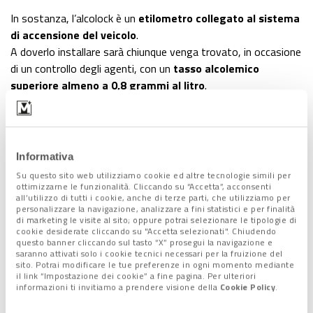
In sostanza, l’alcolock è un
etilometro collegato al sistema
di accensione del veicolo
.
A doverlo installare sarà chiunque venga trovato, in occasione
di un controllo degli agenti, con un
tasso alcolemico
superiore almeno a 0,8 grammi al litro
.
In tal caso, con la condanna scatta il divieto assoluto di
assumere alcolici alla guida. Il cosiddetto
“alcol zero” viene
annotato sulla patente e ne deriverà l’obbligo di soffiare
all’interno dell’alcolock ogni volta
che si intende mettersi
Informativa
alla guida, per controllare l’assenza totale di alcol nel sangue
Su questo sito web utilizziamo cookie ed altre tecnologie simili per
del conducente. L’obbligo, la cui
inosservanza sarà punita
ottimizzarne le funzionalità. Cliccando su “Accetta”, acconsenti
all’utilizzo di tutti i cookie, anche di terze parti, che utilizziamo per
con pesanti multe
che potranno superare i 600 euro, avrà
personalizzare la navigazione, analizzare a fini statistici e per finalità
una durata di
2 anni
in caso di reato “lieve” (cioè con un tasso
di marketing le visite al sito; oppure potrai selezionare le tipologie di
cookie desiderate cliccando su "Accetta selezionati". Chiudendo
alcolemico fino a
1,5 grammi al litro
), che salgono a
3 anni
questo banner cliccando sul tasto “X” prosegui la navigazione e
quando viene
superata la soglia di 1,5 g/l
. Nel caso di
saranno attivati solo i cookie tecnici necessari per la fruizione del
sito. Potrai modificare le tue preferenze in ogni momento mediante
un’
auto usata da più persone
, per esempio in una famiglia, a
il link “Impostazione dei cookie” a fine pagina. Per ulteriori
sottoporsi al controllo dovranno essere, al momento di porsi
informazioni ti invitiamo a prendere visione della
Cookie Policy
.
al volante,
tutti i potenziali guidatori
, proprio per il