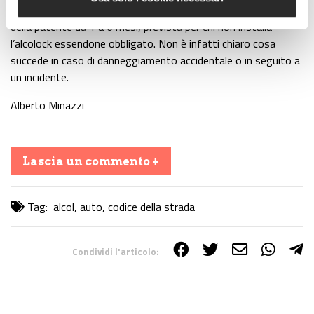
raddoppio della sanzione (tra 158 e 638 euro, più sospensione
della patente da 1 a 6 mesi) prevista per chi non installa
l’alcolock essendone obbligato. Non è infatti chiaro cosa
succede in caso di danneggiamento accidentale o in seguito a
un incidente.
Alberto Minazzi
Lascia un commento +
Tag:
alcol
,
auto
,
codice della strada
Condividi l'articolo:
Share on Facebook
Share on Twitter
Share on E-Mail
Share on WhatsApp
Share on Telegram