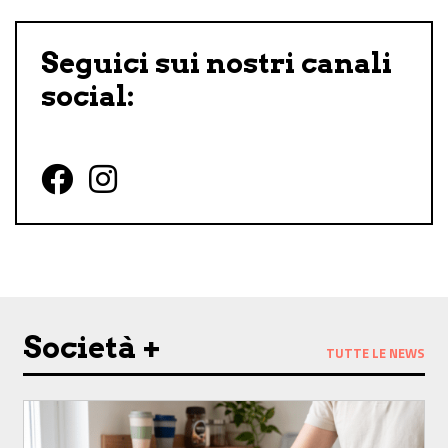
Seguici sui nostri canali
social:
Follow us on Facebook
Follow us on Instagram
Società +
TUTTE LE NEWS