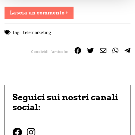
Lascia un commento +
Tag:
telemarketing
Condividi l'articolo:
Share on Facebook
Share on Twitter
Share on E-Mail
Share on WhatsApp
Share on Telegram
Seguici sui nostri canali
social: