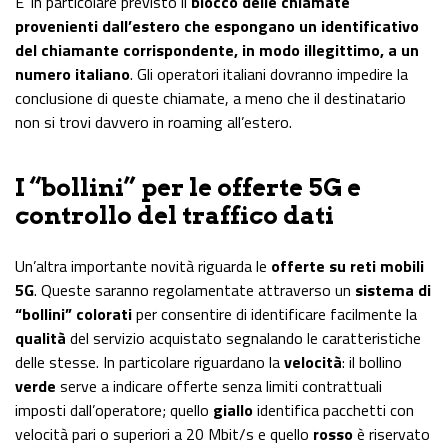
E’ in particolare previsto il
blocco delle chiamate
provenienti dall’estero che espongano un identificativo
del chiamante corrispondente, in modo illegittimo, a un
numero italiano
. Gli operatori italiani dovranno impedire la
conclusione di queste chiamate, a meno che il destinatario
non si trovi davvero in roaming all’estero.
I “bollini” per le offerte 5G e
controllo del traffico dati
Un’altra importante novità riguarda le
offerte su reti mobili
5G
. Queste saranno regolamentate attraverso un
sistema di
“bollini” colorati
per consentire di identificare facilmente la
qualità
del servizio acquistato segnalando le caratteristiche
delle stesse. In particolare riguardano la
velocità
: il bollino
verde
serve a indicare offerte senza limiti contrattuali
imposti dall’operatore; quello
giallo
identifica pacchetti con
velocità pari o superiori a 20 Mbit/s e quello
rosso
è riservato