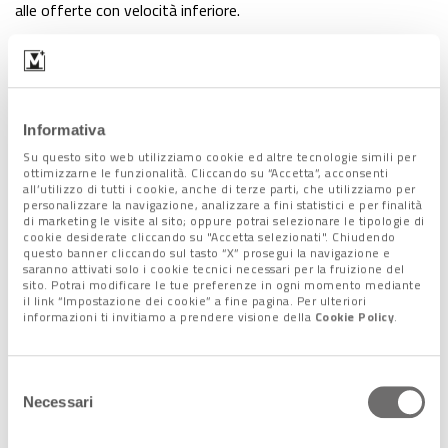
alle offerte con velocità inferiore.
Informativa
Su questo sito web utilizziamo cookie ed altre tecnologie simili per
ottimizzarne le funzionalità. Cliccando su “Accetta”, acconsenti
all’utilizzo di tutti i cookie, anche di terze parti, che utilizziamo per
personalizzare la navigazione, analizzare a fini statistici e per finalità
di marketing le visite al sito; oppure potrai selezionare le tipologie di
Il nuovo Regolamento riguarda anche la
trasparenza del
cookie desiderate cliccando su "Accetta selezionati". Chiudendo
questo banner cliccando sul tasto “X” prosegui la navigazione e
traffico dati
. E’ stato integrato l’
obbligo
da parte degli
saranno attivati solo i cookie tecnici necessari per la fruizione del
operatori telefonici di
informare gli utenti al
sito. Potrai modificare le tue preferenze in ogni momento mediante
il link “Impostazione dei cookie” a fine pagina. Per ulteriori
raggiungimento della soglia dell’80%
del traffico incluso
informazioni ti invitiamo a prendere visione della
Cookie Policy
.
nell’offerta e di
bloccare automaticamente la connessione
al superamento del 100%
, salvo esplicito consenso per la
riattivazione. Una misura che intende tutelare il
controllo dei
Selezione
Necessari
costi,
impedendo che ne vengano applicati di imprevisti, e
del
l’esperienza d’uso.
consenso