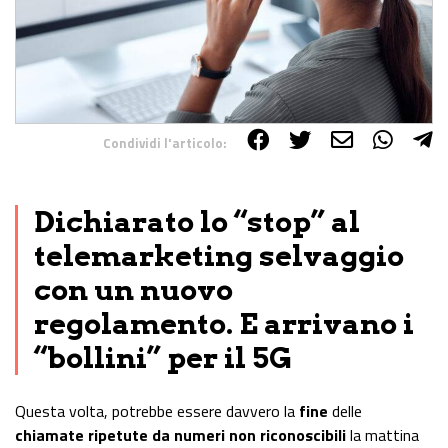
Condividi l'articolo:
Share on Facebook
Share on Twitter
Share on E-Mail
Share on WhatsApp
Share on Telegram
Dichiarato lo “stop” al
telemarketing selvaggio
con un nuovo
regolamento. E arrivano i
“bollini” per il 5G
Questa volta, potrebbe essere davvero la
fine
delle
chiamate ripetute da numeri non riconoscibili
la mattina