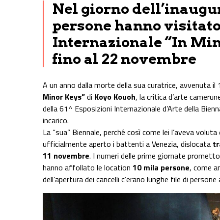
Nel giorno dell’inaugur
persone hanno visitato
Internazionale “In Min
fino al 22 novembre
A un anno dalla morte della sua curatrice, avvenuta i
Minor Keys”
di
Koyo Kouoh
, la critica d’arte cameru
della 61^ Esposizioni Internazionale d’Arte della Bienn
incarico.
La “sua” Biennale, perché così come lei l’aveva voluta
ufficialmente aperto i battenti a Venezia, dislocata
tr
11 novembre
. I numeri delle prime giornate prometto
hanno affollato le location
10 mila persone
, come an
dell’apertura dei cancelli c’erano lunghe file di persone a