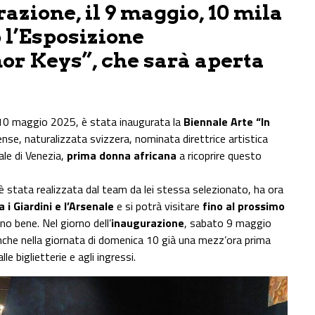
azione, il 9 maggio, 10 mila
 l’Esposizione
or Keys”, che sarà aperta
l 10 maggio 2025, è stata inaugurata la
Biennale Arte “In
nense, naturalizzata svizzera, nominata direttrice artistica
ale di Venezia,
prima donna africana
a ricoprire questo
 è stata realizzata dal team da lei stessa selezionato, ha ora
a i Giardini e l’Arsenale
e si potrà visitare
fino al prossimo
no bene. Nel giorno dell’
inaugurazione
, sabato 9 maggio
che nella giornata di domenica 10 già una mezz’ora prima
lle biglietterie e agli ingressi.