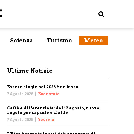
Scienza
Turismo
Meteo
Ultime Notizie
Essere single nel 2026 è un lusso
7 Agosto 2026
Economia
Caffè e differenziata: dal 12 agosto, nuove
regole per capsule e cialde
7 Agosto 2026
Società
L’Etna è tornato in attività: aeroporto di