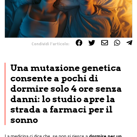
Condividi l'articolo:
Share on Facebook
Share on Twitter
Share on E-Mail
Share on WhatsApp
Share on Telegram
Una mutazione genetica
consente a pochi di
dormire solo 4 ore senza
danni: lo studio apre la
strada a farmaci per il
sonno
La medicina ci dice che, se non si riesce a
dormire per un