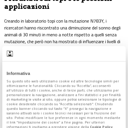
applicazioni
Creando in laboratorio topi con la mutazione N783Y, i
ricercatori hanno riscontrato una diminuzione del sonno degli
animali di 30 minuti in meno a notte rispetto a quelli senza
mutazione, che però non ha mostrato di influenzare i livelli di
proteine, suggerendo proprio un legame con l’attività alterata
di Sik3. Tra i risultati emersi, particolarmente significativo è il
fatto che
i soggetti con la mutazione genetica dormono
più profondamente
. L’insieme dei dati, dunque, indicano il
Informativa
gene Sik3 come bersaglio promettente in prospettiva per
Su questo sito web utilizziamo cookie ed altre tecnologie simili per
nuovi farmaci che aiutano a migliorare il sonno.
ottimizzarne le funzionalità. Cliccando su “Accetta”, acconsenti
all’utilizzo di tutti i cookie, anche di terze parti, che utilizziamo per
Alberto Minazzi
personalizzare la navigazione, analizzare a fini statistici e per finalità
di marketing le visite al sito; oppure potrai selezionare le tipologie di
cookie desiderate cliccando su "Accetta selezionati". Chiudendo
questo banner cliccando sul tasto “X” prosegui la navigazione e
saranno attivati solo i cookie tecnici necessari per la fruizione del
Lascia un commento +
sito. Potrai modificare le tue preferenze in ogni momento mediante
il link “Impostazione dei cookie” a fine pagina. Per ulteriori
informazioni ti invitiamo a prendere visione della
Cookie Policy
.