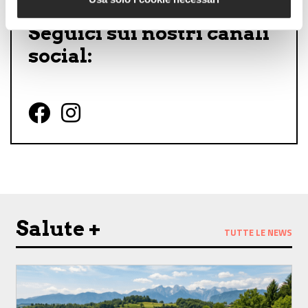
Seguici sui nostri canali
social:
Follow us on Facebook
Follow us on Instagram
Salute +
TUTTE LE NEWS