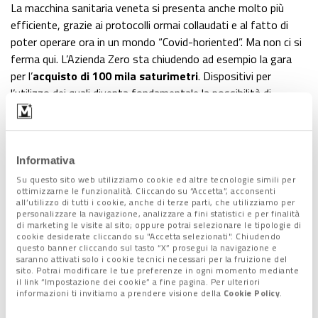
La macchina sanitaria veneta si presenta anche molto più
efficiente, grazie ai protocolli ormai collaudati e al fatto di
poter operare ora in un mondo “Covid-horiented”. Ma non ci si
ferma qui. L’Azienda Zero sta chiudendo ad esempio la gara
per l’
acquisto di 100 mila saturimetri
. Dispositivi per
l’utilizzo dei quali diventa fondamentale la possibilità di
utilizzare l’
app
, pronta da mesi, che approda oggi in Consiglio
per risolvere i problemi di
privacy
. A Treviso, intanto, il
professor Rigoli procede la sperimentazione dei
test fai da
te
. «Se confermeranno la loro efficacia – spiega Zaia –
Informativa
risolveranno molti problemi, perché rapidi e facili da eseguire».
Su questo sito web utilizziamo cookie ed altre tecnologie simili per
ottimizzarne le funzionalità. Cliccando su “Accetta”, acconsenti
all’utilizzo di tutti i cookie, anche di terze parti, che utilizziamo per
personalizzare la navigazione, analizzare a fini statistici e per finalità
Ordinanza e Faq
di marketing le visite al sito; oppure potrai selezionare le tipologie di
cookie desiderate cliccando su "Accetta selezionati". Chiudendo
questo banner cliccando sul tasto “X” prosegui la navigazione e
Facendo un passo indietro, Zaia è tornato sull’ordinanza
saranno attivati solo i cookie tecnici necessari per la fruizione del
sito. Potrai modificare le tue preferenze in ogni momento mediante
pubblicata ieri, 12 novembre, ribadendo l’appello alla gente a
il link “Impostazione dei cookie” a fine pagina. Per ulteriori
«stringere i denti per due settimane: facendo qualche
informazioni ti invitiamo a prendere visione della
Cookie Policy
.
sacrificio, ne saremo ripagati». E, per rispondere alle tante