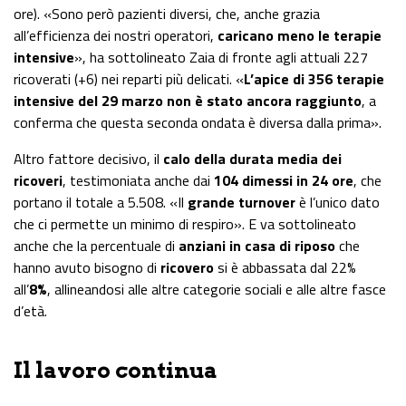
ore). «Sono però pazienti diversi, che, anche grazia
all’efficienza dei nostri operatori,
caricano meno le terapie
intensive
», ha sottolineato Zaia di fronte agli attuali 227
ricoverati (+6) nei reparti più delicati. «
L’apice di 356 terapie
intensive del 29 marzo non è stato ancora raggiunto
, a
conferma che questa seconda ondata è diversa dalla prima».
Altro fattore decisivo, il
calo della durata media dei
ricoveri
, testimoniata anche dai
104 dimessi in 24 ore
, che
portano il totale a 5.508. «Il
grande turnover
è l’unico dato
che ci permette un minimo di respiro». E va sottolineato
anche che la percentuale di
anziani in casa di riposo
che
hanno avuto bisogno di
ricovero
si è abbassata dal 22%
all’
8%
, allineandosi alle altre categorie sociali e alle altre fasce
d’età.
Il lavoro continua