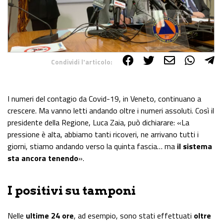
Condividi l'articolo:
Share on Facebook
Share on Twitter
Share on E-Mail
Share on WhatsApp
Share on Telegram
I numeri del contagio da Covid-19, in Veneto, continuano a
crescere. Ma vanno letti andando oltre i numeri assoluti. Così il
presidente della Regione, Luca Zaia, può dichiarare: «La
pressione è alta, abbiamo tanti ricoveri, ne arrivano tutti i
giorni, stiamo andando verso la quinta fascia… ma
il sistema
sta ancora tenendo
».
I positivi su tamponi
Nelle
ultime 24 ore
, ad esempio, sono stati effettuati
oltre