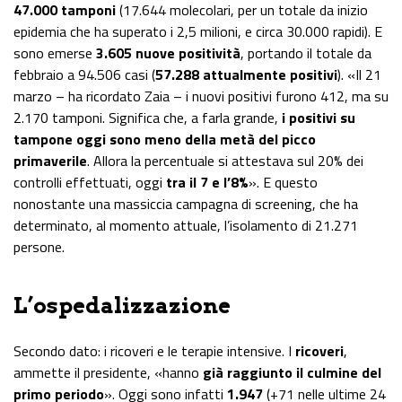
47.000 tamponi
(17.644 molecolari, per un totale da inizio
epidemia che ha superato i 2,5 milioni, e circa 30.000 rapidi). E
sono emerse
3.605 nuove positività
, portando il totale da
febbraio a 94.506 casi (
57.288 attualmente positivi
). «Il 21
marzo – ha ricordato Zaia – i nuovi positivi furono 412, ma su
2.170 tamponi. Significa che, a farla grande,
i positivi su
tampone oggi sono meno della metà del picco
primaverile
. Allora la percentuale si attestava sul 20% dei
controlli effettuati, oggi
tra il 7 e l’8%
». E questo
nonostante una massiccia campagna di screening, che ha
determinato, al momento attuale, l’isolamento di 21.271
persone.
L’ospedalizzazione
Secondo dato: i ricoveri e le terapie intensive. I
ricoveri
,
ammette il presidente, «hanno
già raggiunto il culmine del
primo periodo
». Oggi sono infatti
1.947
(+71 nelle ultime 24