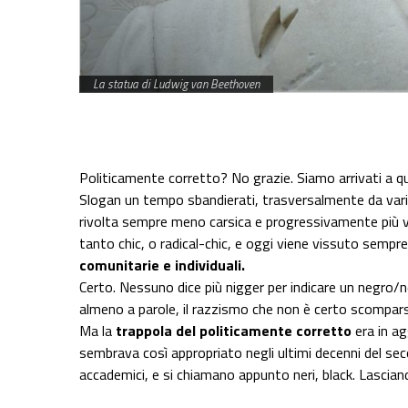
La statua di Ludwig van Beethoven
Share on Facebook
Share on Twitter
Share on E-Mail
Share on WhatsApp
Share on Telegram
Politicamente corretto? No grazie. Siamo arrivati a 
Slogan un tempo sbandierati, trasversalmente da vari gr
rivolta sempre meno carsica e progressivamente più 
tanto chic, o radical-chic, e oggi viene vissuto sempr
comunitarie e individuali.
Certo. Nessuno dice più nigger per indicare un negro/
almeno a parole, il razzismo che non è certo scompars
Ma la
trappola del politicamente corretto
era in ag
sembrava così appropriato negli ultimi decenni del sec
accademici, e si chiamano appunto neri, black. Lasciand