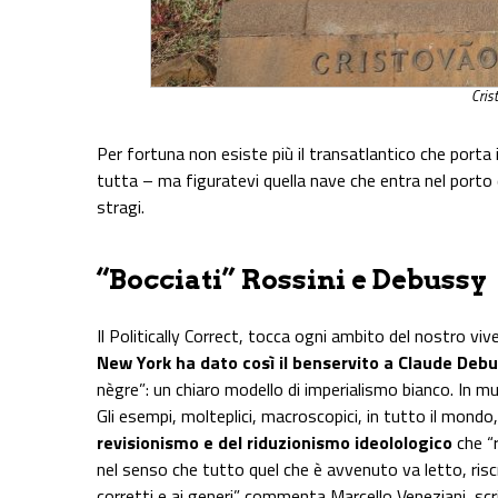
Cris
Per fortuna non esiste più il transatlantico che porta 
tutta – ma figuratevi quella nave che entra nel porto 
stragi.
“Bocciati” Rossini e Debussy
Il Politically Correct, tocca ogni ambito del nostro viv
New York ha dato così il benservito a
Claude Debu
nègre”: un chiaro modello di imperialismo bianco. In mu
Gli esempi, molteplici, macroscopici, in tutto il mondo,
revisionismo e del riduzionismo ideolologico
che “r
nel senso che tutto quel che è avvenuto va letto, riscr
corretti e ai generi” commenta Marcello Veneziani, scri