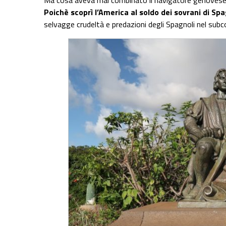
Ma cosa aveva mai combinato il navigatore genovese
Poichè scoprì l’America al soldo dei sovrani di Sp
selvagge crudeltà e predazioni degli Spagnoli nel sub