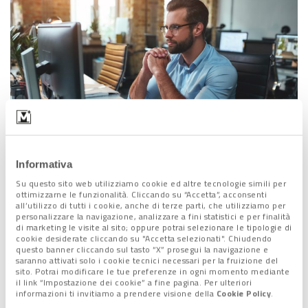
Informativa
Su questo sito web utilizziamo cookie ed altre tecnologie simili per
ottimizzarne le funzionalità. Cliccando su “Accetta”, acconsenti
all’utilizzo di tutti i cookie, anche di terze parti, che utilizziamo per
“Non sono adatto a questo
personalizzare la navigazione, analizzare a fini statistici e per finalità
di marketing le visite al sito; oppure potrai selezionare le tipologie di
lavoro”
cookie desiderate cliccando su "Accetta selezionati". Chiudendo
questo banner cliccando sul tasto “X” prosegui la navigazione e
saranno attivati solo i cookie tecnici necessari per la fruizione del
Il sondaggio evidenzia che quasi
sette lavoratori su dieci
sito. Potrai modificare le tue preferenze in ogni momento mediante
il link “Impostazione dei cookie” a fine pagina. Per ulteriori
sentono la
necessità di apparire più sicuri e competenti
di
informazioni ti invitiamo a prendere visione della
Cookie Policy
.
quanto si sentano in realtà.