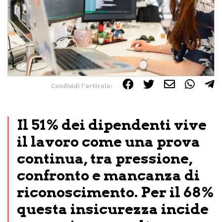
Condividi l'articolo:
Share on Facebook
Share on Twitter
Share on E-Mail
Share on WhatsApp
Share on Telegram
Il 51% dei dipendenti vive
il lavoro come una prova
continua, tra pressione,
confronto e mancanza di
riconoscimento. Per il 68%
questa insicurezza incide