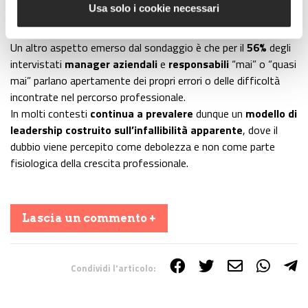
Usa solo i cookie necessari
opportunità
,
evitare ruoli di responsabilità
o trattenersi
dal proporre idee innovative.
Un altro aspetto emerso dal sondaggio è che per il
56%
degli
intervistati
manager aziendali
e
responsabili
“mai” o “quasi
mai” parlano apertamente dei propri errori o delle difficoltà
incontrate nel percorso professionale.
In molti contesti
continua a prevalere
dunque un
modello di
leadership costruito sull’infallibilità apparente
, dove il
dubbio viene percepito come debolezza e non come parte
fisiologica della crescita professionale.
Lascia un commento +
Condividi l'articolo:
Share on Facebook
Share on Twitter
Share on E-Mail
Share on WhatsApp
Share on Telegram