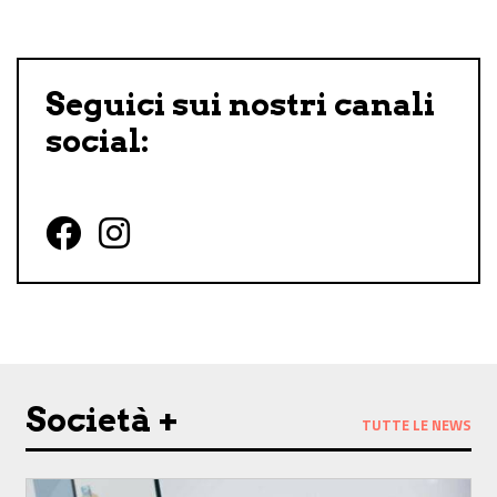
Seguici sui nostri canali
social:
Follow us on Facebook
Follow us on Instagram
Società +
TUTTE LE NEWS