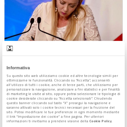
la presidente del Consiglio Giorgia Meloni
Informativa
Identificazioni sulle navi di linea
Su questo sito web utilizziamo cookie ed altre tecnologie simili per
ottimizzarne le funzionalità. Cliccando su “Accetta”, acconsenti
all’utilizzo di tutti i cookie, anche di terze parti, che utilizziamo per
Ma non sarà solo in questo contesto che saranno rafforzati i
personalizzare la navigazione, analizzare a fini statistici e per finalità
di marketing le visite al sito; oppure potrai selezionare le tipologie di
controlli in entrata nel nostro Paese, dove già sono stati
cookie desiderate cliccando su "Accetta selezionati". Chiudendo
individuati
28 mila obiettivi sensibili
ora sotto la lente
questo banner cliccando sul tasto “X” prosegui la navigazione e
saranno attivati solo i cookie tecnici necessari per la fruizione del
d’ingrandimento dell’intelligence e dove i
riflettori sono
sito. Potrai modificare le tue preferenze in ogni momento mediante
puntati anche su una cinquantina di persone
radicalizzate
il link “Impostazione dei cookie” a fine pagina. Per ulteriori
informazioni ti invitiamo a prendere visione della
Cookie Policy
.
in Italia.