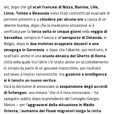
Ieri, dopo che gl
i scali francesi di Nizza, Nantes, Lille,
Lione, Tolosa e Beauvais
sono stati costretti ad evacuare le
persone presenti e a
chiudere per alcune ore
a causa di un
allarme bomba, dopo che la medesima situazione si è
verificata per la
terza volta in cinque giorni
nella
reggia di
Versailles
, sempre in Francia e all’
aeroporto di Ostenda
, in
Belgio, dopo le
due molotov scoppiate davanti a una
sinagoga in Germania
e dopo che l’allarme, poi rientrato, è
scattato anche in una
scuola ebraica del Ghetto di Roma
,
città nella quale tra l’altro c’è stato anche un accoltellamento
in strada da parte di un giovane marocchino, poi risultato
estraneo a matrici terroristiche, tra
governo e intelligence
si è tenuto un nuovo vertice
.
Da lì la decisione di annunciare la
sospensione degli accordi
di Schengen
, una misura “che si è resa necessaria – ha
spiegato subito dopo la presidente del Consiglio Giorgia
Meloni – per l’
aggravarsi della situazione in Medio
Oriente,
l’
aumento dei flussi migratori lungo la rotta