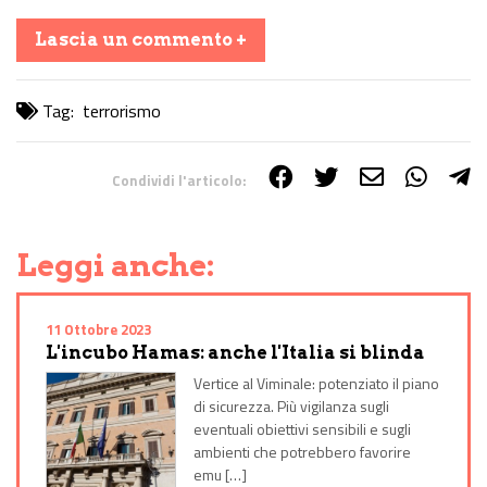
Lascia un commento +
Tag:
terrorismo
Condividi l'articolo:
Share on Facebook
Share on Twitter
Share on E-Mail
Share on WhatsApp
Share on Telegram
Leggi anche:
11 Ottobre 2023
L'incubo Hamas: anche l'Italia si blinda
Vertice al Viminale: potenziato il piano
di sicurezza. Più vigilanza sugli
eventuali obiettivi sensibili e sugli
ambienti che potrebbero favorire
emu […]