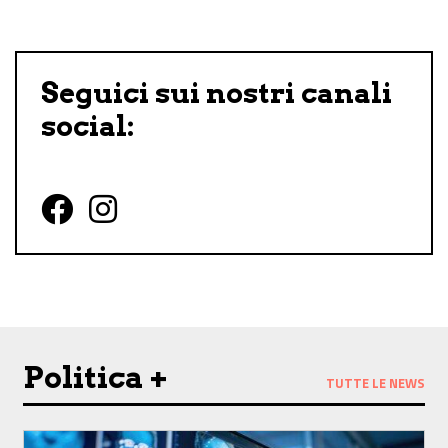
Seguici sui nostri canali
social:
Follow us on Facebook
Follow us on Instagram
Politica +
TUTTE LE NEWS