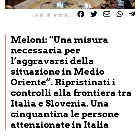
Condividi l'articolo:
Share on Facebook
Share on Twitter
Share on E-Mail
Share on WhatsApp
Share on Telegram
Meloni: “Una misura
necessaria per
l’aggravarsi della
situazione in Medio
Oriente”. Ripristinati i
controlli alla frontiera tra
Italia e Slovenia. Una
cinquantina le persone
attenzionate in Italia