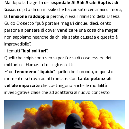
Ma dopo la tragedia dell’
ospedale Al Ahli Arabi Baptist di
Gaza
, colpito da un missile che ha causato centinaia di morti,
la
tensione raddoppia
perché, rileva il ministro della Difesa
Guido Crosetto “può portare magari cinque, dieci, cento
persone a pensare di dover
vendicare
una cosa che magari
non sappiamo neanche da chi sia stata causata e questo è
imprevedibile”.
I temuti “
lupi solitari
”.
Quelli che colpiscono senza per forza di cose essere dei
militanti di Hamas a tutti gli effetti.
E’ un
fenomeno “liquido”
quello che il mondo, in questo
momento si trova ad affrontare. Con
tante potenziali
cellule impazzite
che costringono anche le modalità
investigative classiche ad adattarsi al nuovo contesto.