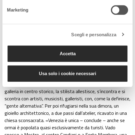
Sopra Fiorella Mancini all’interno del suo atelier
Marketing
«Qui preparo i tessuti – racconta – li coloro, li sfumo, li rendo
iridescenti». Sono per lo più gli inconfondibili velluti che danno
vita e forma ai suoi capi, artatamente “stinti” o stampati o
Scegli e personalizza
ancora decorati con il suo inimitabile stile. E così in
quest’angolo di pace e natura la vulcanica designer prepara le
Accetta
sue performance/creazioni per poi scioccare il jet-set
internazionale. Un’oasi ispiratrice ed incantata che necessita
però di un continuo scambio con la laguna.
Usa solo i cookie necessari
«Questo sarà pure un paradiso – commenta – ma vivo a
Venezia, di cui non riesco a fare a meno. L’adoro». Nella sua
galleria in centro storico, la stilista allestisce, s’incontra e si
scontra con artisti, musicisti, galleristi, con, come la definisce,
“gente alternativa”. Per poi rifugiarsi nella sua dimora, un
gioiello architettonico, a due passi dall’atelier, ricavato in una
chiesa sconsacrata. «Venezia è unica – conclude – anche se
ormai è popolata quasi esclusivamente da turisti. Vado
spesso a Mestre, al centro Candiani o a Forte Marghera, una