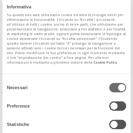
Appeso al soffitto oscilla un gigantesco dragone cinese in
Informativa
seta, un pezzo originale risalente agli anni Sessanta/Settanta
Su questo sito web utilizziamo cookie ed altre tecnologie simili per
comprato dall’artista a Canton e poi giunto in nave in Italia.
ottimizzarne le funzionalità. Cliccando su “Accetta”, acconsenti
Insomma un pot-pourri che profuma di estro bizzarro,
all’utilizzo di tutti i cookie, anche di terze parti, che utilizziamo per
personalizzare la navigazione, analizzare a fini statistici e per finalità
eccentrico, provocatorio in un contesto di ordine/disordine, di
di marketing le visite al sito; oppure potrai selezionare le tipologie di
distonia armonica, dove tutto si combina in una sorta di
cookie desiderate cliccando su "Accetta selezionati". Chiudendo
questo banner cliccando sul tasto “X” prosegui la navigazione e
sfuggente e casuale contenitore d’arte.
saranno attivati solo i cookie tecnici necessari per la fruizione del
sito. Potrai modificare le tue preferenze in ogni momento mediante
il link “Impostazione dei cookie” a fine pagina. Per ulteriori
informazioni ti invitiamo a prendere visione della
Cookie Policy
.
Selezione
Necessari
del
consenso
Preferenze
Statistiche