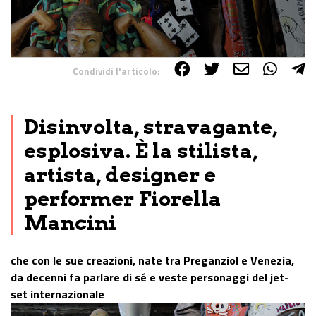
Condividi l'articolo:
Share on Facebook
Share on Twitter
Share on E-Mail
Share on WhatsApp
Share on Telegram
Disinvolta, stravagante,
esplosiva. È la stilista,
artista, designer e
performer Fiorella
Mancini
che con le sue creazioni, nate tra Preganziol e Venezia,
da decenni fa parlare di sé e veste personaggi del jet-
set internazionale