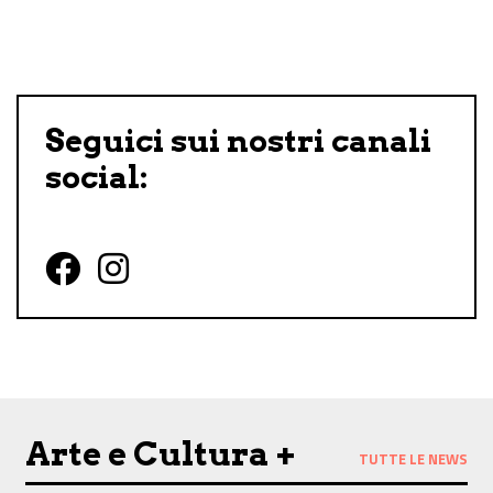
Share on Facebook
Share on Twitter
Share on E-Mail
Share on WhatsApp
Share on Telegram
Seguici sui nostri canali
social:
Follow us on Facebook
Follow us on Instagram
Arte e Cultura +
TUTTE LE NEWS