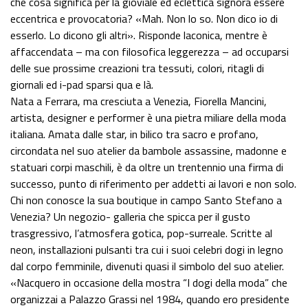
che cosa significa per la gioviale ed eclettica signora essere
eccentrica e provocatoria? «Mah. Non lo so. Non dico io di
esserlo. Lo dicono gli altri». Risponde laconica, mentre è
affaccendata – ma con filosofica leggerezza – ad occuparsi
delle sue prossime creazioni tra tessuti, colori, ritagli di
giornali ed i-pad sparsi qua e là.
Nata a Ferrara, ma cresciuta a Venezia, Fiorella Mancini,
artista, designer e performer è una pietra miliare della moda
italiana. Amata dalle star, in bilico tra sacro e profano,
circondata nel suo atelier da bambole assassine, madonne e
statuari corpi maschili, è da oltre un trentennio una firma di
successo, punto di riferimento per addetti ai lavori e non solo.
Chi non conosce la sua boutique in campo Santo Stefano a
Venezia? Un negozio- galleria che spicca per il gusto
trasgressivo, l’atmosfera gotica, pop-surreale. Scritte al
neon, installazioni pulsanti tra cui i suoi celebri dogi in legno
dal corpo femminile, divenuti quasi il simbolo del suo atelier.
«Nacquero in occasione della mostra “I dogi della moda” che
organizzai a Palazzo Grassi nel 1984, quando ero presidente