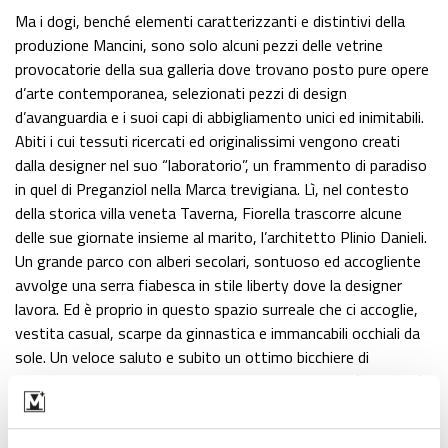
Ma i dogi, benché elementi caratterizzanti e distintivi della
produzione Mancini, sono solo alcuni pezzi delle vetrine
provocatorie della sua galleria dove trovano posto pure opere
d’arte contemporanea, selezionati pezzi di design
d’avanguardia e i suoi capi di abbigliamento unici ed inimitabili.
Abiti i cui tessuti ricercati ed originalissimi vengono creati
dalla designer nel suo “laboratorio”, un frammento di paradiso
in quel di Preganziol nella Marca trevigiana. Lì, nel contesto
della storica villa veneta Taverna, Fiorella trascorre alcune
delle sue giornate insieme al marito, l’architetto Plinio Danieli.
Un grande parco con alberi secolari, sontuoso ed accogliente
avvolge una serra fiabesca in stile liberty dove la designer
lavora. Ed è proprio in questo spazio surreale che ci accoglie,
vestita casual, scarpe da ginnastica e immancabili occhiali da
sole. Un veloce saluto e subito un ottimo bicchiere di
prosecco per rendere effervescente l’atmosfera già di per sé
suggestiva ed accattivante. Nella serra-laboratorio di Fiorella
ci sono tessuti, luci, colori, pezzi di design, un turbinio di idee.