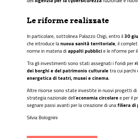
dell‘
Agenzia per la cybersicurezza
nazionale e nuove
Le riforme realizzate
In particolare, sottolinea Palazzo Chigi, entro il
30 gi
che introduce la
nuova sanità territoriale
, il compl
norme in materia di
appalti pubblici
e le riforme per i
Tra gli investimenti sono stati assegnati i fondi per
r
dei borghi e del patrimonio culturale
tra cui parchi 
energetica di teatri, musei e cinema
.
Altre risorse sono state investite in nuovi progetti di
strategia nazionale dell’
economia circolare
e per il 
segnare passi avanti per la creazione di una
filiera d
Silvia Bolognini