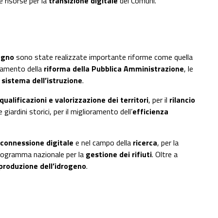
 risorse per la
transizione digitale
dei Comuni.
ugno
sono state realizzate importante riforme come quella
etamento della
riforma della Pubblica Amministrazione
, le
l
sistema dell’istruzione
.
iqualificazioni e valorizzazione dei territori
, per il
rilancio
e giardini storici, per il miglioramento dell’
efficienza
connessione digitale
e nel campo della
ricerca
, per la
programma nazionale per la
gestione dei rifiuti
. Oltre a
i produzione dell’idrogeno
.