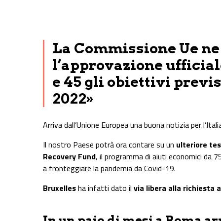
Share on Facebook
Share on Twitter
Share on E-Mail
Share on WhatsApp
Share on Telegram
La Commissione Ue ne
l’approvazione ufficia
e 45 gli obiettivi prev
2022»
Arriva dall’Unione Europea una buona notizia per l’Italia
Il nostro Paese potrà ora contare su un
ulteriore tes
Recovery Fund
, il programma di aiuti economici da 
a fronteggiare la pandemia da Covid-19.
Bruxelles
ha infatti dato il
via libera alla richiest
In un paio di mesi a Roma ar