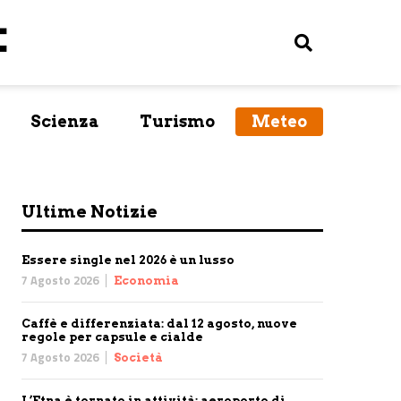
Scienza
Turismo
Meteo
Ultime Notizie
Essere single nel 2026 è un lusso
7 Agosto 2026
Economia
Caffè e differenziata: dal 12 agosto, nuove
regole per capsule e cialde
7 Agosto 2026
Società
L’Etna è tornato in attività: aeroporto di