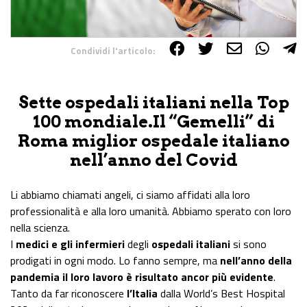
Condividi l'articolo:
Share on Facebook
Share on Twitter
Share on E-Mail
Share on WhatsApp
Share on Telegram
Sette ospedali italiani nella Top
100 mondiale.Il “Gemelli” di
Roma miglior ospedale italiano
nell’anno del Covid
Li abbiamo chiamati angeli, ci siamo affidati alla loro
professionalità e alla loro umanità. Abbiamo sperato con loro
nella scienza.
I
medici e gli infermieri
degli
ospedali italiani
si sono
prodigati in ogni modo. Lo fanno sempre, ma
nell’anno della
pandemia il loro lavoro è risultato ancor più evidente
.
Tanto da far riconoscere
l’Italia
dalla World’s Best Hospital