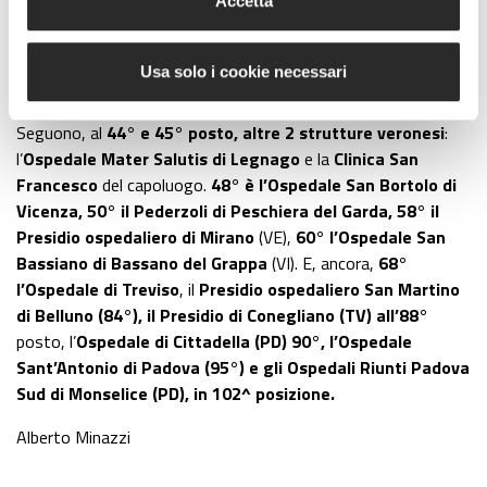
struttura
pugliese
si classifica immediatamente dietro
Accetta
l’
Ospedale dell’Angelo di Mestre, 27°
(con 75,88%), in salita
di 3 posizioni. L’ospedale veneziane si posiziona così al 4°
Usa solo i cookie necessari
posto su base regionale, preceduto anche dall’
Ospedale
Sacro Cuore Don Calabria di Negrar
(VR),
21°
(era 23°).
Seguono, al
44° e 45° posto, altre 2 strutture veronesi
:
l’
Ospedale Mater Salutis di Legnago
e la
Clinica San
Francesco
del capoluogo.
48° è l’Ospedale San Bortolo di
Vicenza, 50° il Pederzoli di Peschiera del Garda, 58° il
Presidio ospedaliero di Mirano
(VE),
60° l’Ospedale San
Bassiano di Bassano del Grappa
(VI). E, ancora,
68°
l’Ospedale di Treviso
, il
Presidio ospedaliero San Martino
di Belluno (84°), il Presidio di Conegliano (TV) all’88°
posto, l’
Ospedale di Cittadella (PD) 90°, l’Ospedale
Sant’Antonio di Padova (95°) e gli Ospedali Riunti Padova
Sud di Monselice (PD), in 102^ posizione.
Alberto Minazzi