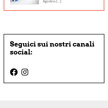
Agostino […]
Seguici sui nostri canali
social:
Follow us on Facebook
Follow us on Instagram