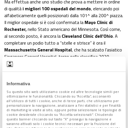
Ma effettua anche uno studio che prova a mettere in ordine
di qualità
i migliori 100 ospedali del mondo
, elencando poi
alfabeticamente quelli posizionati dalla 101^ alla 200^ piazza.
Il miglior ospedale si è così confermata la
Mayo Clinic di
Rochester,
nello Stato americano del Minnesota. Così come,
al secondo posto, è ancora la
Cleveland Clinic dell’Ohio
. A
completare un podio tutto a “stelle e strisce” è ora il
Massachusetts General Hospital
, che ha scalzato l’asiatico
Singapore General Hospital, terzo nella classifica 2020.
Quanto agli ospedali italiani,
il “Gemelli” è 45° al mondo
,
il
“Sant’Orsola-Malpighi” 52° e il “Niguarda” 72°
.
Ma,
nella “Top 100”
rientrano anche
altre quattro
Informativa
strutture
del nostro Paese. Sono
l’Istituto clinico
Su questo sito web utilizziamo cookie ed altre tecnologie simili per
Humanitas di Rozzano (MI), 79°
al mondo e 4° in Italia con
ottimizzarne le funzionalità. Cliccando su “Accetta”, acconsenti
all’utilizzo di tutti i cookie, anche di terze parti, che utilizziamo per
un punteggio di
88,55%
(era quarto anche lo scorso anno ma
personalizzare la navigazione, analizzare a fini statistici e per finalità
con 89,7%);
l’Ospedale San Raffaele-Gruppo San Donato
,
di marketing le visite al sito; oppure potrai selezionare le tipologie di
cookie desiderate cliccando su "Accetta selezionati". Chiudendo
sempre di Milano, rispettivamente
88°
e 5° (anche in questo
questo banner cliccando sul tasto “X” prosegui la navigazione e
caso una conferma);
l’IRCCS Arcispedale Santa Maria
saranno attivati solo i cookie tecnici necessari per la fruizione del