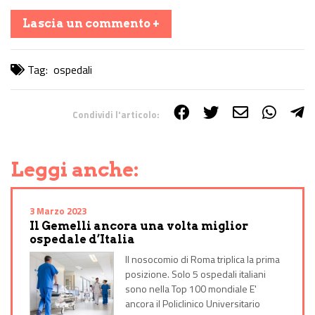
Lascia un commento +
Tag:
ospedali
Condividi l'articolo:
Share on Facebook
Share on Twitter
Share on E-Mail
Share on WhatsApp
Share on Telegram
Leggi anche:
3 Marzo 2023
Il Gemelli ancora una volta miglior
ospedale d’Italia
Il nosocomio di Roma triplica la prima
posizione. Solo 5 ospedali italiani
sono nella Top 100 mondiale E'
ancora il Policlinico Universitario