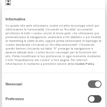
Informativa
Su questo sito web utilizziamo cookie ed altre tecnologie simili per
ottimizzarne le funzionalità. Cliccando su “Accetta”, acconsenti
all’utilizzo di tutti i cookie, anche di terze parti, che utilizziamo per
personalizzare la navigazione, analizzare a fini statistici e per finalità
di marketing le visite al sito; oppure potrai selezionare le tipologie di
cookie desiderate cliccando su "Accetta selezionati". Chiudendo
questo banner cliccando sul tasto “X” prosegui la navigazione e
saranno attivati solo i cookie tecnici necessari per la fruizione del
sito. Potrai modificare le tue preferenze in ogni momento mediante
il link “Impostazione dei cookie” a fine pagina. Per ulteriori
informazioni ti invitiamo a prendere visione della
Cookie Policy
.
Studenti con mascherina
Non costituiranno requisito di accesso alle prove la
Selezione
partecipazione alle Invalsi, che pure si faranno e lo
Necessari
del
svolgimento dei percorsi per le competenze trasversali e
consenso
l’orientamento.
Per il solo colloquio
, previa presentazione di
Preferenze
documentazione, è prevista la
possibilità della