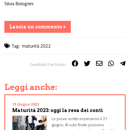
Silvia Bolognini
Lascia un commento +
Tag:
maturità 2022
Condividi l'articolo:
Share on Facebook
Share on Twitter
Share on E-Mail
Share on WhatsApp
Share on Telegram
Leggi anche:
15 Giugno 2023
Maturità 2023: oggi la resa dei conti
Le prove scritte inizieranno il 21
giugno. Al voto finale possono