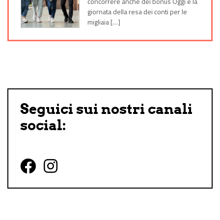
concorrere anche dei bonus Oggi è la
giornata della resa dei conti per le
migliaia […]
Seguici sui nostri canali
social:
Follow us on Facebook
Follow us on Instagram