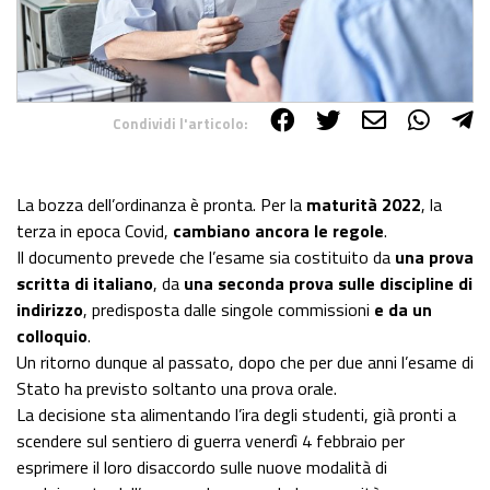
Condividi l'articolo:
Share on Facebook
Share on Twitter
Share on E-Mail
Share on WhatsApp
Share on Telegram
La bozza dell’ordinanza è pronta. Per la
maturità 2022
, la
terza in epoca Covid,
cambiano ancora le regole
.
Il documento prevede che l’esame sia costituito da
una prova
scritta di italiano
, da
una seconda prova sulle discipline di
indirizzo
, predisposta dalle singole commissioni
e da un
colloquio
.
Un ritorno dunque al passato, dopo che per due anni l’esame di
Stato ha previsto soltanto una prova orale.
La decisione sta alimentando l’ira degli studenti, già pronti a
scendere sul sentiero di guerra venerdì 4 febbraio per
esprimere il loro disaccordo sulle nuove modalità di