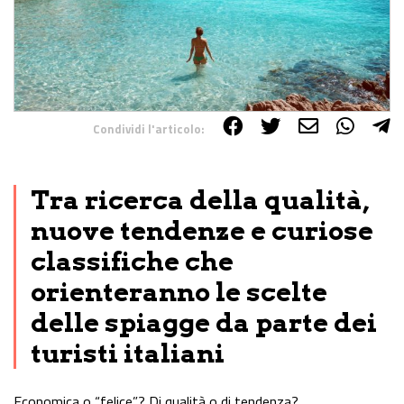
Condividi l'articolo:
Share on Facebook
Share on Twitter
Share on E-Mail
Share on WhatsApp
Share on Telegram
Tra ricerca della qualità,
nuove tendenze e curiose
classifiche che
orienteranno le scelte
delle spiagge da parte dei
turisti italiani
Economica o “felice”? Di qualità o di tendenza?