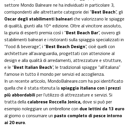
settore Mondo Balneare ne ha individuati in particolare 3,
corrispondenti alle altrettante categorie dei “
Best Beach
”, gli
Oscar degli stabilimenti balneari
che valorizzano le spiagge
di qualità, giunti alla 10^ edizione. Oltre al vincitore assoluto,
la giuria di esperti premia così i “
Best Beach Bar
”, ovvero gli
stabilimenti balneari e i ristoranti sulla spiaggia specializzati in
“food & beverage”, i “
Best Beach Design
”, cioè quelli con
architetture all’avanguardia, progettati con attenzione al
design e alla qualità di arredamenti, attrezzature e strutture,
e le “
Best Italian Beach
”, le tradizionali spiagge “all’italiana”
famose in tutto il mondo per servizi ed accoglienza.
In un recente articolo, MondoBalneare.com ha poi identificato
quella che è stata ritenuta la
spiaggia italiana con i prezzi
più abbordabili
per l’utilizzo di attrezzature e servizi. Si
tratta della
calabrese Roccella Jonica,
dove si può per
esempio noleggiare un ombrellone con
due lettini da 13 euro
al giorno o consumare un
pasto completo di pesce intorno
ai 20 euro
.