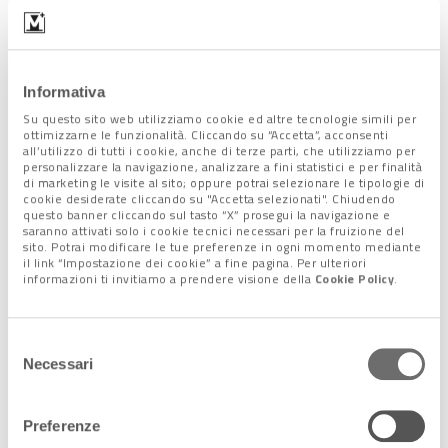
Informativa
Su questo sito web utilizziamo cookie ed altre tecnologie simili per
ottimizzarne le funzionalità. Cliccando su “Accetta”, acconsenti
all’utilizzo di tutti i cookie, anche di terze parti, che utilizziamo per
personalizzare la navigazione, analizzare a fini statistici e per finalità
di marketing le visite al sito; oppure potrai selezionare le tipologie di
cookie desiderate cliccando su "Accetta selezionati". Chiudendo
questo banner cliccando sul tasto “X” prosegui la navigazione e
saranno attivati solo i cookie tecnici necessari per la fruizione del
sito. Potrai modificare le tue preferenze in ogni momento mediante
L’obiettivo è far sì che, pur essendo presenti tutte le
il link “Impostazione dei cookie” a fine pagina. Per ulteriori
dotazioni standard, queste non siano realizzate secondo una
informazioni ti invitiamo a prendere visione della
Cookie Policy
.
conformazione “industriale”, di modo che il cliente si senta
all’interno di un contesto naturale
“Oggi – conclude
Selezione
Lombardini – il glamping non è una questione di prezzo:
stare
Necessari
del
in una tiny house è più richiesto che stare in un 4 stelle
,
consenso
meglio se collocata, se non proprio nello stabilimento
balneare, nelle immediate vicinanze”.
Preferenze