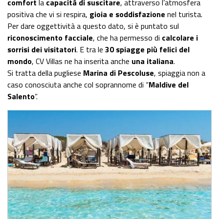
comfort
la
capacità di suscitare
, attraverso l’atmosfera
positiva che vi si respira,
gioia e soddisfazione
nel turista.
Per dare oggettività a questo dato, si è puntato sul
riconoscimento facciale
, che ha permesso di
calcolare i
sorrisi dei visitatori
. E tra le
30 spiagge più felici del
mondo
, CV Villas ne ha inserita anche
una italiana
.
Si tratta della pugliese
Marina di Pescoluse
, spiaggia non a
caso conosciuta anche col soprannome di “
Maldive del
Salento
”.