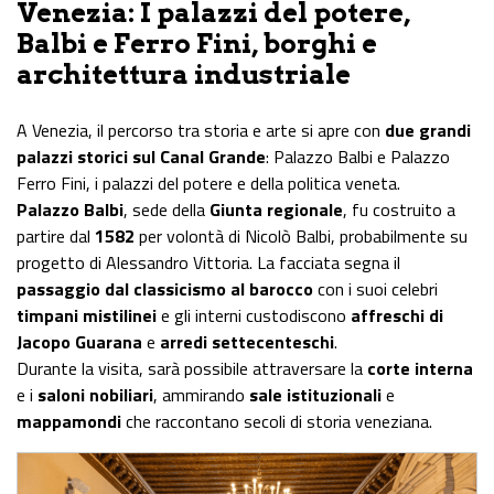
Venezia: I palazzi del potere,
Balbi e Ferro Fini, borghi e
architettura industriale
A Venezia, il percorso tra storia e arte si apre con
due grandi
palazzi storici sul Canal Grande
: Palazzo Balbi e Palazzo
Ferro Fini, i palazzi del potere e della politica veneta.
Palazzo Balbi
, sede della
Giunta regionale
, fu costruito a
partire dal
1582
per volontà di Nicolò Balbi, probabilmente su
progetto di Alessandro Vittoria. La facciata segna il
passaggio dal classicismo al barocco
con i suoi celebri
timpani mistilinei
e gli interni custodiscono
affreschi di
Jacopo Guarana
e
arredi settecenteschi
.
Durante la visita, sarà possibile attraversare la
corte interna
e i
saloni nobiliari
, ammirando
sale istituzionali
e
mappamondi
che raccontano secoli di storia veneziana.