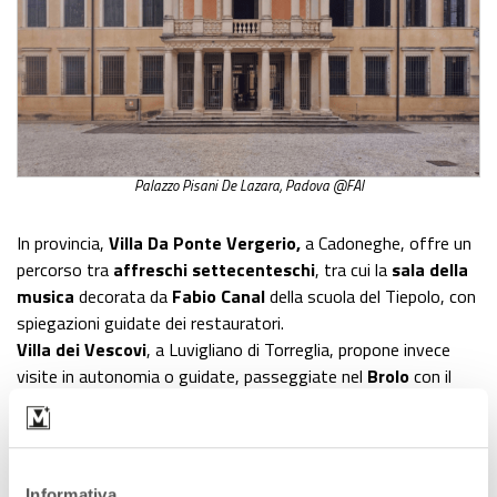
Palazzo Pisani De Lazara, Padova @FAI
In provincia,
Villa Da Ponte Vergerio,
a Cadoneghe, offre un
percorso tra
affreschi settecenteschi
, tra cui la
sala della
musica
decorata da
Fabio Canal
della scuola del Tiepolo, con
spiegazioni guidate dei restauratori.
Villa dei Vescovi
, a Luvigliano di Torreglia, propone invece
visite in autonomia o guidate, passeggiate nel
Brolo
con il
giardiniere e percorsi esclusivi riservati agli iscritti FAI.
Treviso: ville, chiese e
Informativa