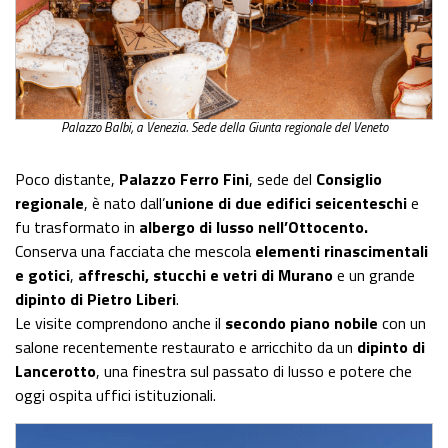
Palazzo Balbi, a Venezia. Sede della Giunta regionale del Veneto
Poco distante,
Palazzo Ferro Fini
, sede del
Consiglio
regionale
, è nato dall’
unione di due edifici seicenteschi
e
fu trasformato in
albergo di lusso nell’Ottocento.
Conserva una facciata che mescola
elementi rinascimentali
e gotici
,
affreschi, stucchi e vetri di Murano
e un grande
dipinto di Pietro Liberi
.
Le visite comprendono anche il
secondo piano nobile
con un
salone recentemente restaurato e arricchito da un
dipinto di
Lancerotto
, una finestra sul passato di lusso e potere che
oggi ospita uffici istituzionali.