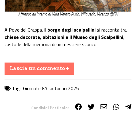
Affresco all’interno di Villa Verato Putin, Villaverla, Vicenza @FAI
A Pove del Grappa, il
borgo degli scalpellini
si racconta tra
chiese decorate, abitazioni e il Museo degli Scalpellini
,
custode della memoria di un mestiere storico.
Lascia un commento +
Tag:
Giornate FAI autunno 2025
Condividi l'articolo:
Share on Facebook
Share on Twitter
Share on E-Mail
Share on WhatsApp
Share on Telegram