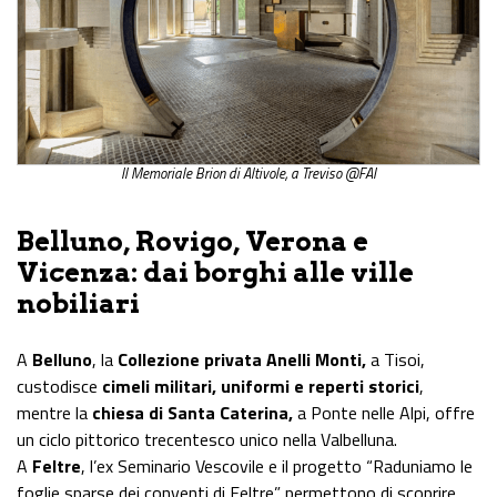
Il Memoriale Brion di Altivole, a Treviso @FAI
Belluno, Rovigo, Verona e
Vicenza: dai borghi alle ville
nobiliari
A
Belluno
, la
Collezione privata Anelli Monti,
a Tisoi,
custodisce
cimeli militari, uniformi e reperti storici
,
mentre la
chiesa di Santa Caterina,
a Ponte nelle Alpi, offre
un ciclo pittorico trecentesco unico nella Valbelluna.
A
Feltre
, l’ex Seminario Vescovile e il progetto “Raduniamo le
foglie sparse dei conventi di Feltre” permettono di scoprire