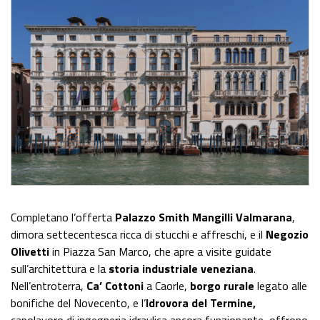
Completano l’offerta
Palazzo Smith Mangilli Valmarana
,
dimora settecentesca ricca di stucchi e affreschi, e il
Negozio
Olivetti
in Piazza San Marco, che apre a visite guidate
sull’architettura e la
storia industriale veneziana
.
Nell’entroterra,
Ca’ Cottoni
a Caorle,
borgo rurale
legato alle
bonifiche del Novecento, e l’
Idrovora del Termine,
capolavoro di ingegneria idraulica ancora funzionante, offrono