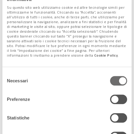
capolavori del Settecento
Su questo sito web utilizziamo cookie ed altre tecnologie simili per
ottimizzarne le funzionalità. Cliccando su “Accetta”, acconsenti
all’utilizzo di tutti i cookie, anche di terze parti, che utilizziamo per
Nel Trevigiano, le Giornate FAI permettono di scoprire
Villa
personalizzare la navigazione, analizzare a fini statistici e per finalità
Sugana Persico Rossi
a Maserada sul Piave, dimora nobiliare
di marketing le visite al sito; oppure potrai selezionare le tipologie di
cookie desiderate cliccando su "Accetta selezionati". Chiudendo
con affreschi allegorici e storici, e la
chiesa di Santa Lucia a
questo banner cliccando sul tasto “X” prosegui la navigazione e
Biadene
, con opere di
Giambattista Tiepolo
e
saranno attivati solo i cookie tecnici necessari per la fruizione del
sito. Potrai modificare le tue preferenze in ogni momento mediante
Giambattista Canal
.
il link “Impostazione dei cookie” a fine pagina. Per ulteriori
A San Fior, la
chiesa dei Santi Pietro e Paolo di Castello
informazioni ti invitiamo a prendere visione della
Cookie Policy
.
Roganzuolo
intreccia elementi gotici, rinascimentali e
barocchi con
affreschi cinquecenteschi
e
copie di opere di
Tiziano.
Selezione
Necessari
del
consenso
Preferenze
Statistiche