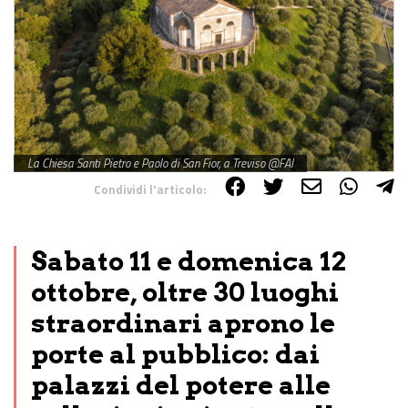
La Chiesa Santi Pietro e Paolo di San Fior, a Treviso @FAI
Condividi l'articolo:
Share on Facebook
Share on Twitter
Share on E-Mail
Share on WhatsApp
Share on Telegram
Sabato 11 e domenica 12
ottobre, oltre 30 luoghi
straordinari aprono le
porte al pubblico: dai
palazzi del potere alle