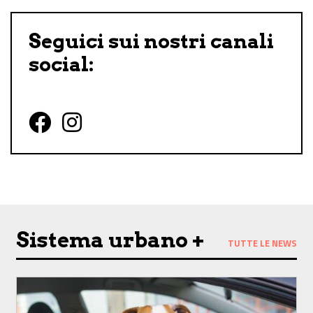
Seguici sui nostri canali
social:
Follow us on Facebook
Follow us on Instagram
Sistema urbano +
TUTTE LE NEWS